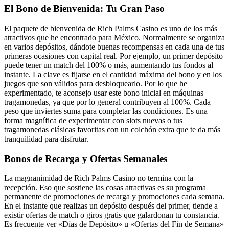
El Bono de Bienvenida: Tu Gran Paso
El paquete de bienvenida de Rich Palms Casino es uno de los más
atractivos que he encontrado para México. Normalmente se organiza
en varios depósitos, dándote buenas recompensas en cada una de tus
primeras ocasiones con capital real. Por ejemplo, un primer depósito
puede tener un match del 100% o más, aumentando tus fondos al
instante. La clave es fijarse en el cantidad máxima del bono y en los
juegos que son válidos para desbloquearlo. Por lo que he
experimentado, te aconsejo usar este bono inicial en máquinas
tragamonedas, ya que por lo general contribuyen al 100%. Cada
peso que inviertes suma para completar las condiciones. Es una
forma magnífica de experimentar con slots nuevas o tus
tragamonedas clásicas favoritas con un colchón extra que te da más
tranquilidad para disfrutar.
Bonos de Recarga y Ofertas Semanales
La magnanimidad de Rich Palms Casino no termina con la
recepción. Eso que sostiene las cosas atractivas es su programa
permanente de promociones de recarga y promociones cada semana.
En el instante que realizas un depósito después del primer, tiende a
existir ofertas de match o giros gratis que galardonan tu constancia.
Es frecuente ver «Días de Depósito» u «Ofertas del Fin de Semana»