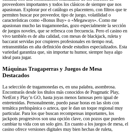
proveedores importantes y todos los clásicos de siempre que nos
apasionan. Explorar por el catálogo es placentero, con filtros que te
permiten buscar por proveedor, tipo de juego, volatilidad o
características como «Bonus Buy» o «Megaways». Como me
apasionan mucho las tragamonedas, gozo especialmente la sección
de juegos noveles, que se refresca con frecuencia. Pero el casino en
vivo también es de alta calidad, con mesas de blackjack, ruleta y
baccarat servidas por crupieres profesionales en tiempo real,
retransmitidas en alta definición desde estudios especializados. Esta
variedad garantiza que, sin importar tu humor, siempre haya algo
ideal para jugar.
Máquinas Tragaperras y Juegos de Mesa
Destacados
La selección de tragamonedas es, en una palabra, asombrosa.
Encontrarás desde los títulos más conocidos de Pragmatic Play,
NetEnt y Play’n GO, hasta joyas menos famosas pero igual de
entretenidas. Personalmente, puedo pasar horas en las slots con
temática prehispánica o azteca, que le dan un toque regional muy
particular. Para los que buscan recompensas importantes, los
jackpots progresivos son una opción clave, con pozos que pueden
cambiar tu vida con un solo giro. En cuanto a los juegos de mesa, el
casino ofrece versiones digitales muy bien hechas de ruleta,