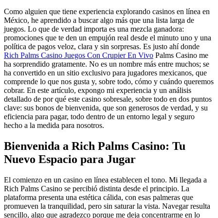
Como alguien que tiene experiencia explorando casinos en línea en
México, he aprendido a buscar algo más que una lista larga de
juegos. Lo que de verdad importa es una mezcla ganadora:
promociones que te den un empujón real desde el minuto uno y una
política de pagos veloz, clara y sin sorpresas. Es justo ahí donde
Rich Palms Casino Juegos Con Crupier En Vivo
Palms Casino me
ha sorprendido gratamente. No es un nombre más entre muchos; se
ha convertido en un sitio exclusivo para jugadores mexicanos, que
comprende lo que nos gusta y, sobre todo, cómo y cuándo queremos
cobrar. En este artículo, expongo mi experiencia y un análisis
detallado de por qué este casino sobresale, sobre todo en dos puntos
clave: sus bonos de bienvenida, que son generosos de verdad, y su
eficiencia para pagar, todo dentro de un entorno legal y seguro
hecho a la medida para nosotros.
Bienvenida a Rich Palms Casino: Tu
Nuevo Espacio para Jugar
El comienzo en un casino en línea establecen el tono. Mi llegada a
Rich Palms Casino se percibió distinta desde el principio. La
plataforma presenta una estética cálida, con esas palmeras que
promueven la tranquilidad, pero sin saturar la vista. Navegar resulta
sencillo, algo que agradezco porque me deja concentrarme en lo