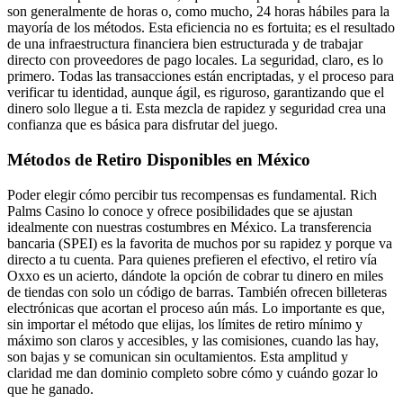
son generalmente de horas o, como mucho, 24 horas hábiles para la
mayoría de los métodos. Esta eficiencia no es fortuita; es el resultado
de una infraestructura financiera bien estructurada y de trabajar
directo con proveedores de pago locales. La seguridad, claro, es lo
primero. Todas las transacciones están encriptadas, y el proceso para
verificar tu identidad, aunque ágil, es riguroso, garantizando que el
dinero solo llegue a ti. Esta mezcla de rapidez y seguridad crea una
confianza que es básica para disfrutar del juego.
Métodos de Retiro Disponibles en México
Poder elegir cómo percibir tus recompensas es fundamental. Rich
Palms Casino lo conoce y ofrece posibilidades que se ajustan
idealmente con nuestras costumbres en México. La transferencia
bancaria (SPEI) es la favorita de muchos por su rapidez y porque va
directo a tu cuenta. Para quienes prefieren el efectivo, el retiro vía
Oxxo es un acierto, dándote la opción de cobrar tu dinero en miles
de tiendas con solo un código de barras. También ofrecen billeteras
electrónicas que acortan el proceso aún más. Lo importante es que,
sin importar el método que elijas, los límites de retiro mínimo y
máximo son claros y accesibles, y las comisiones, cuando las hay,
son bajas y se comunican sin ocultamientos. Esta amplitud y
claridad me dan dominio completo sobre cómo y cuándo gozar lo
que he ganado.