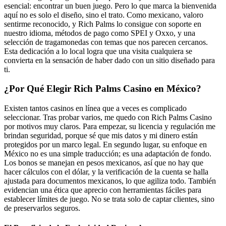
esencial: encontrar un buen juego. Pero lo que marca la bienvenida
aquí no es solo el diseño, sino el trato. Como mexicano, valoro
sentirme reconocido, y Rich Palms lo consigue con soporte en
nuestro idioma, métodos de pago como SPEI y Oxxo, y una
selección de tragamonedas con temas que nos parecen cercanos.
Esta dedicación a lo local logra que una visita cualquiera se
convierta en la sensación de haber dado con un sitio diseñado para
ti.
¿Por Qué Elegir Rich Palms Casino en México?
Existen tantos casinos en línea que a veces es complicado
seleccionar. Tras probar varios, me quedo con Rich Palms Casino
por motivos muy claros. Para empezar, su licencia y regulación me
brindan seguridad, porque sé que mis datos y mi dinero están
protegidos por un marco legal. En segundo lugar, su enfoque en
México no es una simple traducción; es una adaptación de fondo.
Los bonos se manejan en pesos mexicanos, así que no hay que
hacer cálculos con el dólar, y la verificación de la cuenta se halla
ajustada para documentos mexicanos, lo que agiliza todo. También
evidencian una ética que aprecio con herramientas fáciles para
establecer límites de juego. No se trata solo de captar clientes, sino
de preservarlos seguros.