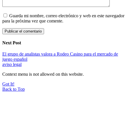
Guarda mi nombre, correo electrónico y web en este navegador
para la próxima vez que comente.
Next Post
El grupo de analistas valora a Rodeo Casino para el mercado de
juego español
aviso legal
Context menu is not allowed on this website.
Got It!
Back to Top