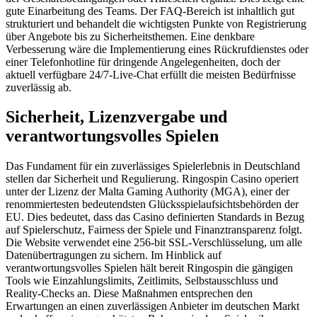
gute Einarbeitung des Teams. Der FAQ-Bereich ist inhaltlich gut
strukturiert und behandelt die wichtigsten Punkte von Registrierung
über Angebote bis zu Sicherheitsthemen. Eine denkbare
Verbesserung wäre die Implementierung eines Rückrufdienstes oder
einer Telefonhotline für dringende Angelegenheiten, doch der
aktuell verfügbare 24/7-Live-Chat erfüllt die meisten Bedürfnisse
zuverlässig ab.
Sicherheit, Lizenzvergabe und
verantwortungsvolles Spielen
Das Fundament für ein zuverlässiges Spielerlebnis in Deutschland
stellen dar Sicherheit und Regulierung. Ringospin Casino operiert
unter der Lizenz der Malta Gaming Authority (MGA), einer der
renommiertesten bedeutendsten Glücksspielaufsichtsbehörden der
EU. Dies bedeutet, dass das Casino definierten Standards in Bezug
auf Spielerschutz, Fairness der Spiele und Finanztransparenz folgt.
Die Website verwendet eine 256-bit SSL-Verschlüsselung, um alle
Datenübertragungen zu sichern. Im Hinblick auf
verantwortungsvolles Spielen hält bereit Ringospin die gängigen
Tools wie Einzahlungslimits, Zeitlimits, Selbstausschluss und
Reality-Checks an. Diese Maßnahmen entsprechen den
Erwartungen an einen zuverlässigen Anbieter im deutschen Markt