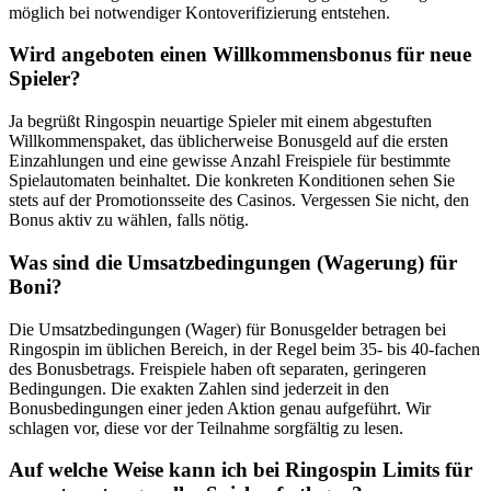
möglich bei notwendiger Kontoverifizierung entstehen.
Wird angeboten einen Willkommensbonus für neue
Spieler?
Ja begrüßt Ringospin neuartige Spieler mit einem abgestuften
Willkommenspaket, das üblicherweise Bonusgeld auf die ersten
Einzahlungen und eine gewisse Anzahl Freispiele für bestimmte
Spielautomaten beinhaltet. Die konkreten Konditionen sehen Sie
stets auf der Promotionsseite des Casinos. Vergessen Sie nicht, den
Bonus aktiv zu wählen, falls nötig.
Was sind die Umsatzbedingungen (Wagerung) für
Boni?
Die Umsatzbedingungen (Wager) für Bonusgelder betragen bei
Ringospin im üblichen Bereich, in der Regel beim 35- bis 40-fachen
des Bonusbetrags. Freispiele haben oft separaten, geringeren
Bedingungen. Die exakten Zahlen sind jederzeit in den
Bonusbedingungen einer jeden Aktion genau aufgeführt. Wir
schlagen vor, diese vor der Teilnahme sorgfältig zu lesen.
Auf welche Weise kann ich bei Ringospin Limits für