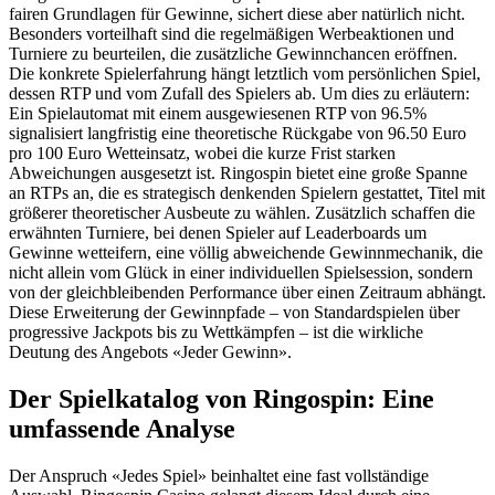
fairen Grundlagen für Gewinne, sichert diese aber natürlich nicht.
Besonders vorteilhaft sind die regelmäßigen Werbeaktionen und
Turniere zu beurteilen, die zusätzliche Gewinnchancen eröffnen.
Die konkrete Spielerfahrung hängt letztlich vom persönlichen Spiel,
dessen RTP und vom Zufall des Spielers ab. Um dies zu erläutern:
Ein Spielautomat mit einem ausgewiesenen RTP von 96.5%
signalisiert langfristig eine theoretische Rückgabe von 96.50 Euro
pro 100 Euro Wetteinsatz, wobei die kurze Frist starken
Abweichungen ausgesetzt ist. Ringospin bietet eine große Spanne
an RTPs an, die es strategisch denkenden Spielern gestattet, Titel mit
größerer theoretischer Ausbeute zu wählen. Zusätzlich schaffen die
erwähnten Turniere, bei denen Spieler auf Leaderboards um
Gewinne wetteifern, eine völlig abweichende Gewinnmechanik, die
nicht allein vom Glück in einer individuellen Spielsession, sondern
von der gleichbleibenden Performance über einen Zeitraum abhängt.
Diese Erweiterung der Gewinnpfade – von Standardspielen über
progressive Jackpots bis zu Wettkämpfen – ist die wirkliche
Deutung des Angebots «Jeder Gewinn».
Der Spielkatalog von Ringospin: Eine
umfassende Analyse
Der Anspruch «Jedes Spiel» beinhaltet eine fast vollständige