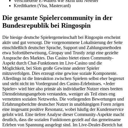
Verschiedene E-Wallets wie Skrill und Neteller
Kreditkarten (Visa, Mastercard)
Die gesamte Spielercommunity in der
Bundesrepublik bei Ringospin
Die hiesige deutsche Spielergemeinschaft bei Ringospin erscheint
aktiv und gut versorgt. Die vorgenommene Lokalisierung der Seite
einschließlich deutscher Sprache, Support und Zahlungsmethoden
etwa Sofortüberweisung, Giropay und Trustly zeigt eine gezielte
Ansprache des Marktes. Das Casino bietet einen Community-
Aspekt durch Chat-Funktionen im Live-Casino und die
Möglichkeit, bei Slots große Gewinne anderer Spieler
mitzuverfolgen. Dies erzeugt eine gewisse soziale Komponente.
Allerdings ist die Interaktion zwischen Spielern selbst eher begrenzt
und steht nicht im Vordergrund des Casino-Erlebnisses. «Jeder
Spieler» wird hier also primär als individueller Nutzer eines breiten
Dienstleistungsangebots verstanden, weniger als Teil eines eng
vernetzten sozialen Netzwerks. Die vorliegenden Bewertungen und
Erfahrungsberichte deutscher Nutzer in unabhängigen Foren zeigen
eine insgesamt positive Resonanz, wobei häufig der Kundenservice
gelobt wird. Eine tiefere Analyse dieser Community-Aspekte macht
deutlich, dass die sozialen Funktionen gezielt auf das gemeinsame
Erleben von Spannung ausgelegt sind. Im Live-Dealer-Bereich hat