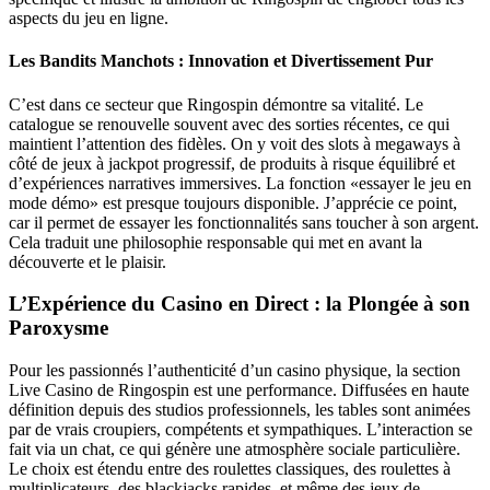
aspects du jeu en ligne.
Les Bandits Manchots : Innovation et Divertissement Pur
C’est dans ce secteur que Ringospin démontre sa vitalité. Le
catalogue se renouvelle souvent avec des sorties récentes, ce qui
maintient l’attention des fidèles. On y voit des slots à megaways à
côté de jeux à jackpot progressif, de produits à risque équilibré et
d’expériences narratives immersives. La fonction «essayer le jeu en
mode démo» est presque toujours disponible. J’apprécie ce point,
car il permet de essayer les fonctionnalités sans toucher à son argent.
Cela traduit une philosophie responsable qui met en avant la
découverte et le plaisir.
L’Expérience du Casino en Direct : la Plongée à son
Paroxysme
Pour les passionnés l’authenticité d’un casino physique, la section
Live Casino de Ringospin est une performance. Diffusées en haute
définition depuis des studios professionnels, les tables sont animées
par de vrais croupiers, compétents et sympathiques. L’interaction se
fait via un chat, ce qui génère une atmosphère sociale particulière.
Le choix est étendu entre des roulettes classiques, des roulettes à
multiplicateurs, des blackjacks rapides, et même des jeux de