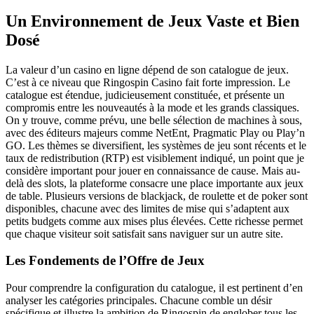
Un Environnement de Jeux Vaste et Bien
Dosé
La valeur d’un casino en ligne dépend de son catalogue de jeux.
C’est à ce niveau que Ringospin Casino fait forte impression. Le
catalogue est étendue, judicieusement constituée, et présente un
compromis entre les nouveautés à la mode et les grands classiques.
On y trouve, comme prévu, une belle sélection de machines à sous,
avec des éditeurs majeurs comme NetEnt, Pragmatic Play ou Play’n
GO. Les thèmes se diversifient, les systèmes de jeu sont récents et le
taux de redistribution (RTP) est visiblement indiqué, un point que je
considère important pour jouer en connaissance de cause. Mais au-
delà des slots, la plateforme consacre une place importante aux jeux
de table. Plusieurs versions de blackjack, de roulette et de poker sont
disponibles, chacune avec des limites de mise qui s’adaptent aux
petits budgets comme aux mises plus élevées. Cette richesse permet
que chaque visiteur soit satisfait sans naviguer sur un autre site.
Les Fondements de l’Offre de Jeux
Pour comprendre la configuration du catalogue, il est pertinent d’en
analyser les catégories principales. Chacune comble un désir
spécifique et illustre la ambition de Ringospin de englober tous les