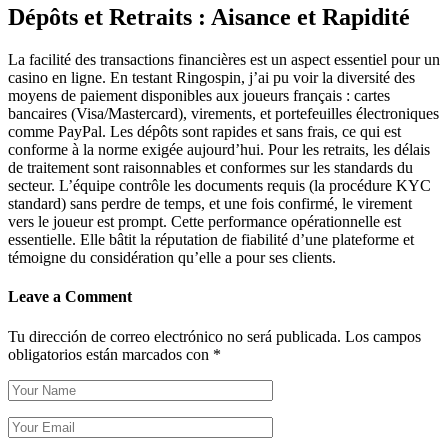
Dépôts et Retraits : Aisance et Rapidité
La facilité des transactions financières est un aspect essentiel pour un
casino en ligne. En testant Ringospin, j’ai pu voir la diversité des
moyens de paiement disponibles aux joueurs français : cartes
bancaires (Visa/Mastercard), virements, et portefeuilles électroniques
comme PayPal. Les dépôts sont rapides et sans frais, ce qui est
conforme à la norme exigée aujourd’hui. Pour les retraits, les délais
de traitement sont raisonnables et conformes sur les standards du
secteur. L’équipe contrôle les documents requis (la procédure KYC
standard) sans perdre de temps, et une fois confirmé, le virement
vers le joueur est prompt. Cette performance opérationnelle est
essentielle. Elle bâtit la réputation de fiabilité d’une plateforme et
témoigne du considération qu’elle a pour ses clients.
Leave a Comment
Tu dirección de correo electrónico no será publicada.
Los campos
obligatorios están marcados con
*