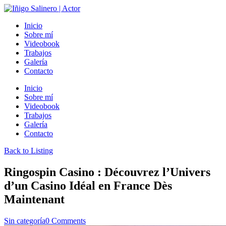
Inicio
Sobre mí
Videobook
Trabajos
Galería
Contacto
Inicio
Sobre mí
Videobook
Trabajos
Galería
Contacto
Back to Listing
Ringospin Casino : Découvrez l’Univers
d’un Casino Idéal en France Dès
Maintenant
Sin categoría
0 Comments