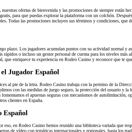
 nuestras ofertas de bienvenida y las promociones de siempre están hec
 gratis, para que puedas explorar la plataforma con un colchón. Despué
les. Todas las promociones incluyen sus términos y condiciones, que de
largo plazo. Los jugadores acumulan puntos con su actividad normal y a
ás rápidos o incluso un gestor personal de cuenta para los niveles más a
al, que enriquece tu experiencia en Rodeo Casino y reconoce que te qu
 el Jugador Español
es al pie de la letra. Rodeo Casino trabaja con la permiso de la Direc
limos con las medidas de juego seguro, la protección del usuario y la l
én fomentamos el apuestas seguras con mecanismos de autolimitación, o
ros clientes en España.
o Español
 Por eso, en Rodeo Casino hemos reunido una biblioteca variada que res
ras de vídeo con temáticas internacionales y regionales, hasta los tradi