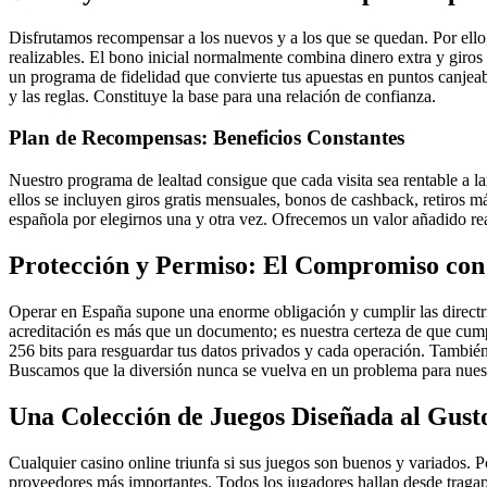
Disfrutamos recompensar a los nuevos y a los que se quedan. Por ello,
realizables. El bono inicial normalmente combina dinero extra y giros
un programa de fidelidad que convierte tus apuestas en puntos canjeab
y las reglas. Constituye la base para una relación de confianza.
Plan de Recompensas: Beneficios Constantes
Nuestro programa de lealtad consigue que cada visita sea rentable a 
ellos se incluyen giros gratis mensuales, bonos de cashback, retiros m
española por elegirnos una y otra vez. Ofrecemos un valor añadido re
Protección y Permiso: El Compromiso con
Operar en España supone una enorme obligación y cumplir las directric
acreditación es más que un documento; es nuestra certeza de que cump
256 bits para resguardar tus datos privados y cada operación. Tambi
Buscamos que la diversión nunca se vuelva en un problema para nuest
Una Colección de Juegos Diseñada al Gust
Cualquier casino online triunfa si sus juegos son buenos y variados.
proveedores más importantes. Todos los jugadores hallan desde tragaper