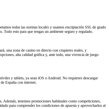
etamos todas las normas locales y usamos encriptación SSL de grado
o. Todo esto para que tengas un ambiente seguro y regulado.
rá, una zona de casino en directo con crupieres reales, y
pciones, alta calidad gráfica y, ante todo, una vivencia de juego
óviles y tablets, ya sean iOS o Android. No requieres descargar
 de España con internet.
atis. Además, tenemos promociones habituales como competiciones,
idado para comprender los condiciones de apuesta y aprovecharlos al