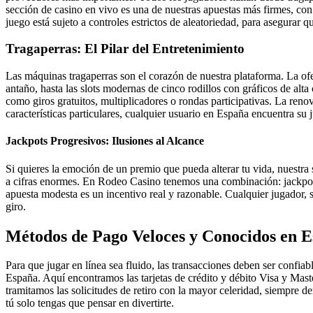
sección de casino en vivo es una de nuestras apuestas más firmes, co
juego está sujeto a controles estrictos de aleatoriedad, para asegurar q
Tragaperras: El Pilar del Entretenimiento
Las máquinas tragaperras son el corazón de nuestra plataforma. La ofe
antaño, hasta las slots modernas de cinco rodillos con gráficos de al
como giros gratuitos, multiplicadores o rondas participativas. La ren
características particulares, cualquier usuario en España encuentra su 
Jackpots Progresivos: Ilusiones al Alcance
Si quieres la emoción de un premio que pueda alterar tu vida, nuestra
a cifras enormes. En Rodeo Casino tenemos una combinación: jackpots
apuesta modesta es un incentivo real y razonable. Cualquier jugador,
giro.
Métodos de Pago Veloces y Conocidos en 
Para que jugar en línea sea fluido, las transacciones deben ser confi
España. Aquí encontramos las tarjetas de crédito y débito Visa y Master
tramitamos las solicitudes de retiro con la mayor celeridad, siempre 
tú solo tengas que pensar en divertirte.