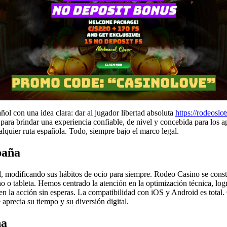
ñol con una idea clara: dar al jugador libertad absoluta
https://rodeoslot
 para brindar una experiencia confiable, de nivel y concebida para los a
lquier ruta española. Todo, siempre bajo el marco legal.
paña
d, modificando sus hábitos de ocio para siempre. Rodeo Casino se const
éfono o tableta. Hemos centrado la atención en la optimización técnica, 
en la acción sin esperas. La compatibilidad con iOS y Android es total
aprecia su tiempo y su diversión digital.
ña