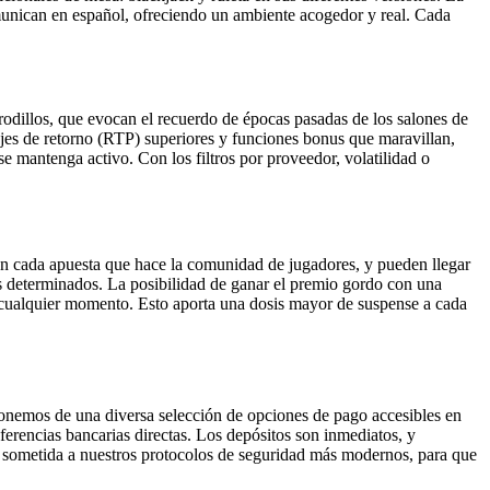
omunican en español, ofreciendo un ambiente acogedor y real. Cada
rodillos, que evocan el recuerdo de épocas pasadas de los salones de
tajes de retorno (RTP) superiores y funciones bonus que maravillan,
e mantenga activo. Con los filtros por proveedor, volatilidad o
con cada apuesta que hace la comunidad de jugadores, y pueden llegar
 determinados. La posibilidad de ganar el premio gordo con una
n cualquier momento. Esto aporta una dosis mayor de suspense a cada
sponemos de una diversa selección de opciones de pago accesibles en
sferencias bancarias directas. Los depósitos son inmediatos, y
es sometida a nuestros protocolos de seguridad más modernos, para que