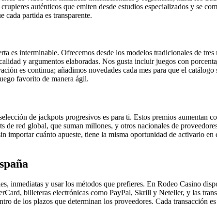
n crupieres auténticos que emiten desde estudios especializados y se c
ue cada partida es transparente.
rta es interminable. Ofrecemos desde los modelos tradicionales de tres 
ta calidad y argumentos elaboradas. Nos gusta incluir juegos con porcen
ovación es continua; añadimos novedades cada mes para que el catálogo s
juego favorito de manera ágil.
 selección de jackpots progresivos es para ti. Estos premios aumentan 
 de red global, que suman millones, y otros nacionales de proveedores
 sin importar cuánto apueste, tiene la misma oportunidad de activarlo e
España
ables, inmediatas y usar los métodos que prefieres. En Rodeo Casino di
Card, billeteras electrónicas como PayPal, Skrill y Neteller, y las tran
dentro de los plazos que determinan los proveedores. Cada transacción 