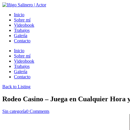
Inicio
Sobre mí
Videobook
Trabajos
Galería
Contacto
Inicio
Sobre mí
Videobook
Trabajos
Galería
Contacto
Back to Listing
Rodeo Casino – Juega en Cualquier Hora y
Sin categoría
0 Comments