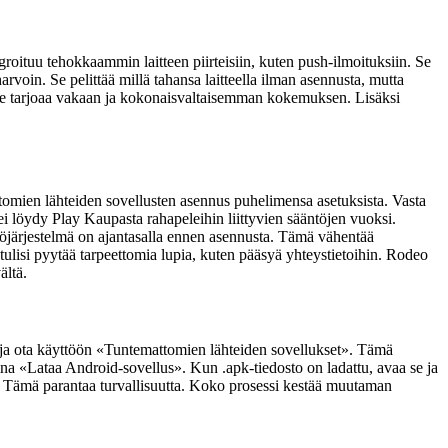
oituu tehokkaammin laitteen piirteisiin, kuten push-ilmoituksiin. Se
rvoin. Se pelittää millä tahansa laitteella ilman asennusta, mutta
n. Se tarjoaa vakaan ja kokonaisvaltaisemman kokemuksen. Lisäksi
tomien lähteiden sovellusten asennus puhelimensa asetuksista. Vasta
ei löydy Play Kaupasta rahapeleihin liittyvien sääntöjen vuoksi.
töjärjestelmä on ajantasalla ennen asennusta. Tämä vähentää
lisi pyytää tarpeettomia lupia, kuten pääsyä yhteystietoihin. Rodeo
ältä.
» ja ota käyttöön «Tuntemattomien lähteiden sovellukset». Tämä
aina «Lataa Android-sovellus». Kun .apk-tiedosto on ladattu, avaa se ja
ä. Tämä parantaa turvallisuutta. Koko prosessi kestää muutaman