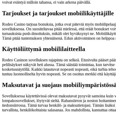
voivat esiintyä milloin tahansa, ei vain arkena päivällä.
Tarjoukset ja tarjoukset mobiilikäyttäjille
Rodeo Casino tarjoaa bonuksia, jotka ovat päteviä myös mobiilipelaaji
sovelluksessa. On suositeltavaa pitää mielessä, että eräät bonukset voivat
turnauksista push-ilmoituksin, mikäli olet hyväksynyt ne. Mobiilikäyttö
Tämä pitää tuntemuksen yhtenäisenä. Edun aktivoiminen on helppoa mobi
Käyttöliittymä mobiililaitteella
Rodeo Casinon sovelluksen rajapinta on selkeä. Etusivulta pääset pääsy
pelilisäykset näkyvät heti alussa. Tämä säästää toimintaa, kun tarvitse
kosketusnäytöllä. Kaikki latautuvat nopeasti nopeasti, eikä turhia teh
tuntuu luonnolliselta hyvin nopeasti. Se on osoitus merkki että käyt
Maksutavat ja suojaus mobiiliympäristöss
Sovelluksessa käytettävissä olevat maksutavat pysyvät samoina kuin v
lompakosovellukset, löytyvät sieltä. Rahansiirron ja noston hoitamine
tiedonsiirrossa. Tämä turvaa henkilö- ja maksutietojasi. Tämän lisäksi
turvallista, henkilökohtaista salasanaa. Jos mahdollista, kannattaa ot