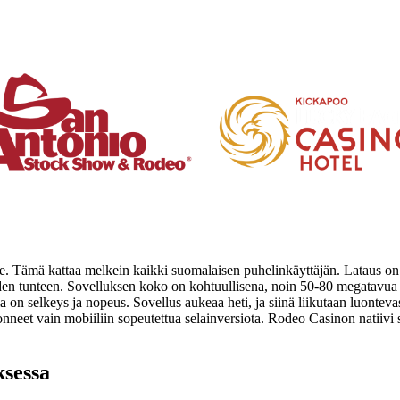
lle. Tämä kattaa melkein kaikki suomalaisen puhelinkäyttäjän. Lataus o
uden tunteen. Sovelluksen koko on kohtuullisena, noin 50-80 megatavua l
n selkeys ja nopeus. Sovellus aukeaa heti, ja siinä liikutaan luontevasti.
arjonneet vain mobiiliin sopeutettua selainversiota. Rodeo Casinon natii
ksessa