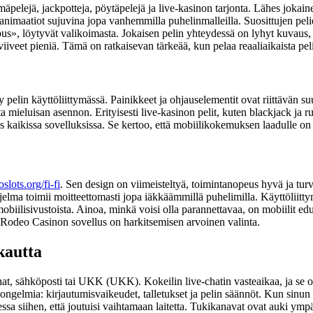
äpelejä, jackpotteja, pöytäpelejä ja live-kasinon tarjonta. Lähes jokai
ja animaatiot sujuvina jopa vanhemmilla puhelinmalleilla. Suosittujen pel
, löytyvät valikoimasta. Jokaisen pelin yhteydessä on lyhyt kuvaus, 
viiveet pieniä. Tämä on ratkaisevan tärkeää, kun pelaa reaaliaikaista pel
y pelin käyttöliittymässä. Painikkeet ja ohjauselementit ovat riittävän suur
a mieluisan asennon. Erityisesti live-kasinon pelit, kuten blackjack ja r
yys kaikissa sovelluksissa. Se kertoo, että mobiilikokemuksen laadulle o
oslots.org/fi-fi
. Sen design on viimeisteltyä, toimintanopeus hyvä ja turv
jelma toimii moitteettomasti jopa iäkkäämmillä puhelimilla. Käyttöliit
mobiilisivustoista. Ainoa, minkä voisi olla parannettavaa, on mobiilit e
 Rodeo Casinon sovellus on harkitsemisen arvoinen valinta.
kautta
at, sähköposti tai UKK (UKK). Kokeilin live-chatin vasteaikaa, ja se ol
ngelmia: kirjautumisvaikeudet, talletukset ja pelin säännöt. Kun sinun
ssa siihen, että joutuisi vaihtamaan laitetta. Tukikanavat ovat auki y