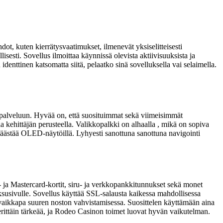
ot, kuten kierrätysvaatimukset, ilmenevät yksiselitteisesti
llisesti. Sovellus ilmoittaa käynnissä olevista aktiivisuuksista ja
identtinen katsomatta siitä, pelaatko sinä sovelluksella vai selaimella.
kaspalveluun. Hyvää on, että suosituimmat sekä viimeisimmät
ia kehittäjän perusteella. Valikkopalkki on alhaalla , mikä on sopiva
a säästää OLED-näytöillä. Lyhyesti sanottuna sanottuna navigointi
 ja Mastercard-kortit, siru- ja verkkopankkitunnukset sekä monet
ksusivulle. Sovellus käyttää SSL-salausta kaikessa mahdollisessa
n vaikkapa suuren noston vahvistamisessa. Suosittelen käyttämään aina
 erittäin tärkeää, ja Rodeo Casinon toimet luovat hyvän vaikutelman.