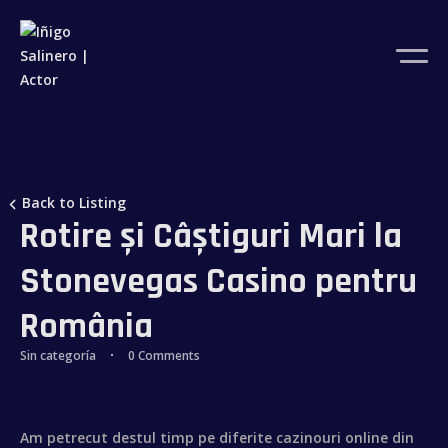
Back to Listing
Rotire și Câștiguri Mari la
Stonevegas Casino pentru
România
Sin categoría
0 Comments
Am petrecut destul timp pe diferite cazinouri online din