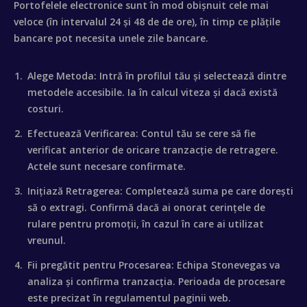
Portofelele electronice sunt în mod obișnuit cele mai
veloce (în intervalul 24 și 48 de de ore), în timp ce plățile
Inicio
bancare pot necesita unele zile bancare.
Sobre mí
Alege Metoda:
Intră în profilul tău și selectează dintre
metodele accesibile. Ia în calcul viteza și dacă există
Videobook
costuri.
Efectuează Verificarea:
Contul tău se cere să fie
Trabajos
verificat anterior de oricare tranzacție de retragere.
Actele sunt necesare confirmate.
Galería
Inițiază Retragerea:
Completează suma pe care dorești
Contacto
să o extragi. Confirmă dacă ai onorat cerințele de
rulare pentru promoții, în cazul în care ai utilizat
vreunul.
Fii pregătit pentru Procesarea:
Echipa Stonevegas va
analiza și confirma tranzacția. Perioada de procesare
este precizat în regulamentul paginii web.