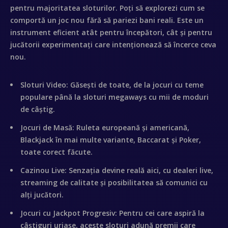
pentru majoritatea sloturilor. Poți să explorezi cum se
comportă un joc nou fără să pariezi bani reali. Este un
instrument eficient atât pentru începători, cât și pentru
jucătorii experimentați care intenționează să încerce ceva
nou.
Sloturi Video:
Găsești de toate, de la jocuri cu teme
populare până la sloturi megaways cu mii de moduri
de câștig.
Jocuri de Masă:
Ruleta europeană și americană,
Blackjack în mai multe variante, Baccarat și Poker,
toate corect făcute.
Cazinou Live:
Senzația devine reală aici, cu dealeri live,
streaming de calitate și posibilitatea să comunici cu
alți jucători.
Jocuri cu Jackpot Progresiv:
Pentru cei care aspiră la
câștiguri uriașe, aceste sloturi adună premii care