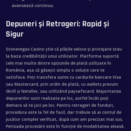
avansează continuu.
Depuneri și Retrageri: Rapid și
Sigur
Stonevegas Casino știe că plățile veloce și protejate stau
la baza credibilității unui utilizator. Platforma suportă
cele mai multe dintre opțiunile de plată utilizate în
România, așa că găsești simplu o soluție care te
satisface. Poți transfera sume cu cardurile bancare Visa
sau Mastercard, prin ordin de plată, cu wallets precum
Skrill și Neteller, sau utilizând paysafecard. Majoritatea
depunerilor sunt realizate pe loc, astfel încât poți
demara să te joci pe loc. Pentru retrageri de fonduri,
procedura este la fel de facil, dar trebuie să ai contul de
jucător complet verificat, după cum am precizat mai sus.
Perioada procesării este în funcție de modalitatea aleasă.