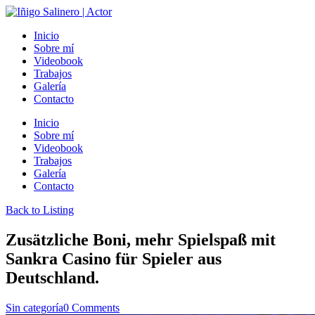
Inicio
Sobre mí
Videobook
Trabajos
Galería
Contacto
Inicio
Sobre mí
Videobook
Trabajos
Galería
Contacto
Back to Listing
Zusätzliche Boni, mehr Spielspaß mit
Sankra Casino für Spieler aus
Deutschland.
Sin categoría
0 Comments