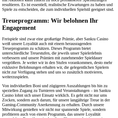
resultieren. Es ist essentiell, realistische Erwartungen zu haben und
Spiele zu entscheiden, die zum individuellen Spielstil geeignet sind.
Treueprogramm: Wir belohnen Ihr
Engagement
Freispiele sind zwar eine großartige Prämie, aber Sankra Casino
weiß unsere Loyalität auch mit einem herausragenden
Treueprogramm zu schätzen. Dieses Programm bietet
unterschiedliche Treuestufen, die jeweils unser Spielerlebnis
verbessern und unsere Prämien mit zunehmender Spieldauer
vergrößern. Je weiter wir in den Stufen vorankommen, desto mehr
exklusive Belohnungen erhalten wir, die gelegentlichen Spielern
nicht zur Verfügung stehen und uns so zusätzlich motivieren,
weiterzuspielen.
Von individuellen Boni und zügigeren Auszahlungen bis hin zu
speziellen Zugang zu Turnieren und Veranstaltungen – im Sankra
Casino lohnt sich unser Einsatz wirklich. Es geht nicht nur ums
Zocken, sondern auch darum, für unsere langjährige Treue in der
Gaming-Community Anerkennung zu erhalten. Durch unsere
Mitwirkung genießen wir nicht nur spannende Spiele, sondern
profitieren auch von einem Programm, das unsere Loyalität