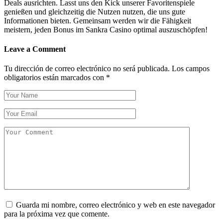
Deals ausrichten. Lasst uns den Kick unserer Favoritenspiele
genießen und gleichzeitig die Nutzen nutzen, die uns gute
Informationen bieten. Gemeinsam werden wir die Fähigkeit
meistern, jeden Bonus im Sankra Casino optimal auszuschöpfen!
Leave a Comment
Tu dirección de correo electrónico no será publicada.
Los campos
obligatorios están marcados con
*
Guarda mi nombre, correo electrónico y web en este navegador
para la próxima vez que comente.