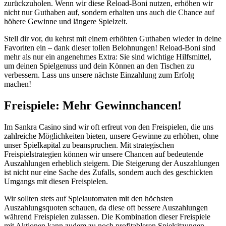
zurückzuholen. Wenn wir diese Reload-Boni nutzen, erhöhen wir
nicht nur Guthaben auf, sondern erhalten uns auch die Chance auf
höhere Gewinne und längere Spielzeit.
Stell dir vor, du kehrst mit einem erhöhten Guthaben wieder in deine
Favoriten ein – dank dieser tollen Belohnungen! Reload-Boni sind
mehr als nur ein angenehmes Extra: Sie sind wichtige Hilfsmittel,
um deinen Spielgenuss und dein Können an den Tischen zu
verbessern. Lass uns unsere nächste Einzahlung zum Erfolg
machen!
Freispiele: Mehr Gewinnchancen!
Im Sankra Casino sind wir oft erfreut von den Freispielen, die uns
zahlreiche Möglichkeiten bieten, unsere Gewinne zu erhöhen, ohne
unser Spielkapital zu beanspruchen. Mit strategischen
Freispielstrategien können wir unsere Chancen auf bedeutende
Auszahlungen erheblich steigern. Die Steigerung der Auszahlungen
ist nicht nur eine Sache des Zufalls, sondern auch des geschickten
Umgangs mit diesen Freispielen.
Wir sollten stets auf Spielautomaten mit den höchsten
Auszahlungsquoten schauen, da diese oft bessere Auszahlungen
während Freispielen zulassen. Die Kombination dieser Freispiele
mit Aktionen kann zudem zu noch profitableren Spielsitzungen