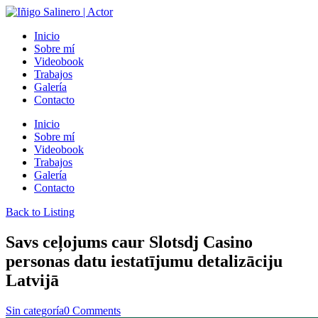
Inicio
Sobre mí
Videobook
Trabajos
Galería
Contacto
Inicio
Sobre mí
Videobook
Trabajos
Galería
Contacto
Back to Listing
Savs ceļojums caur Slotsdj Casino
personas datu iestatījumu detalizāciju
Latvijā
Sin categoría
0 Comments