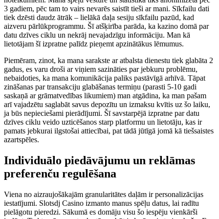
3 gadiem, pēc tam to vairs nevarēs saistīt tieši ar mani. Sīkfailu dati
tiek dzēsti daudz ātrāk – lielākā daļa sesiju sīkfailu pazūd, kad
aizveru pārlūkprogrammu. Šī atšķirība parāda, ka kazino domā par
datu dzīves ciklu un nekrāj nevajadzīgu informāciju. Man kā
lietotājam šī izpratne palīdz pieņemt apzinātākus lēmumus.
Piemēram, zinot, ka mana sarakste ar atbalsta dienestu tiek glabāta 2
gadus, es varu droši ar viņiem sazināties par jebkuru problēmu,
nebaidoties, ka mana komunikācija paliks pastāvīgā arhīvā. Tāpat
zināšanas par transakciju glabāšanas termiņu (parasti 5-10 gadi
saskaņā ar grāmatvedības likumiem) man atgādina, ka man pašam
arī vajadzētu saglabāt savus depozītu un izmaksu kvītis uz šo laiku,
ja būs nepieciešami pierādījumi. Šī savstarpējā izpratne par datu
dzīves ciklu veido uzticēšanos starp platformu un lietotāju, kas ir
pamats jebkurai ilgstošai attiecībai, pat tādā jūtīgā jomā kā tiešsaistes
azartspēles.
Individuālo piedāvājumu un reklāmas
preferenču regulēšana
Viena no aizraujošākajām granularitātes daļām ir personalizācijas
iestatījumi. Slotsdj Casino izmanto manus spēļu datus, lai radītu
pielāgotu pieredzi. Sākumā es domāju visu šo iespēju vienkārši