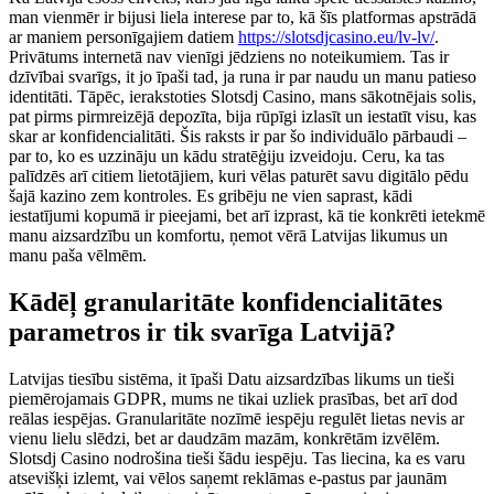
man vienmēr ir bijusi liela interese par to, kā šīs platformas apstrādā
ar maniem personīgajiem datiem
https://slotsdjcasino.eu/lv-lv/
.
Privātums internetā nav vienīgi jēdziens no noteikumiem. Tas ir
dzīvībai svarīgs, it jo īpaši tad, ja runa ir par naudu un manu patieso
identitāti. Tāpēc, ierakstoties Slotsdj Casino, mans sākotnējais solis,
pat pirms pirmreizējā depozīta, bija rūpīgi izlasīt un iestatīt visu, kas
skar ar konfidencialitāti. Šis raksts ir par šo individuālo pārbaudi –
par to, ko es uzzināju un kādu stratēģiju izveidoju. Ceru, ka tas
palīdzēs arī citiem lietotājiem, kuri vēlas paturēt savu digitālo pēdu
šajā kazino zem kontroles. Es gribēju ne vien saprast, kādi
iestatījumi kopumā ir pieejami, bet arī izprast, kā tie konkrēti ietekmē
manu aizsardzību un komfortu, ņemot vērā Latvijas likumus un
manu paša vēlmēm.
Kādēļ granularitāte konfidencialitātes
parametros ir tik svarīga Latvijā?
Latvijas tiesību sistēma, it īpaši Datu aizsardzības likums un tieši
piemērojamais GDPR, mums ne tikai uzliek prasības, bet arī dod
reālas iespējas. Granularitāte nozīmē iespēju regulēt lietas nevis ar
vienu lielu slēdzi, bet ar daudzām mazām, konkrētām izvēlēm.
Slotsdj Casino nodrošina tieši šādu iespēju. Tas liecina, ka es varu
atsevišķi izlemt, vai vēlos saņemt reklāmas e-pastus par jaunām