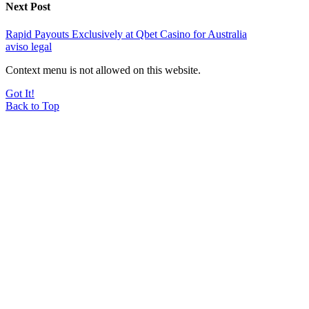
Next Post
Rapid Payouts Exclusively at Qbet Casino for Australia
aviso legal
Context menu is not allowed on this website.
Got It!
Back to Top