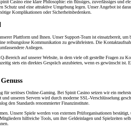
init Casino eine klare Philosophie: ein flüssiges, zuverlässiges und el
ten Schutz und eine attraktive Umgebung legen. Unser Angebot ist dara
nnötige Komplikationen oder Sicherheitsbedenken.
l
nserer Plattform und Ihnen. Unser Support-Team ist einsatzbereit, um b
 eine reibungslose Kommunikation zu gewährleisten. Die Kontaktaufnahm
 umfassendere Anliegen.
Q-Bereich auf unserer Website, in dem viele oft gestellte Fragen zu K
hzeitig stets ein direktes Gespräch anzubieten, wenn es gewünscht ist. E
n Genuss
g für seriöses Online-Gaming. Bei Spinit Casino setzen wir ein mehrstu
und unseren Servern wird durch moderne SSL-Verschlüsselung geschütz
alog den Standards renommierter Finanzinstitute.
smen. Unsere Spiele werden von externen Prüforganisationen bestätigt,
itgliedern hilfreiche Tools, um ihre Geldeinlagen und Spielzeiten selbs
nnen.