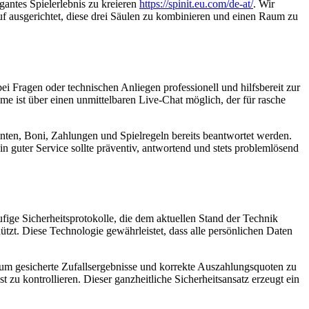
egantes Spielerlebnis zu kreieren
https://spinit.eu.com/de-at/
. Wir
uf ausgerichtet, diese drei Säulen zu kombinieren und einen Raum zu
ei Fragen oder technischen Anliegen professionell und hilfsbereit zur
e ist über einen unmittelbaren Live-Chat möglich, der für rasche
onten, Boni, Zahlungen und Spielregeln bereits beantwortet werden.
in guter Service sollte präventiv, antwortend und stets problemlösend
fige Sicherheitsprotokolle, die dem aktuellen Stand der Technik
t. Diese Technologie gewährleistet, dass alle persönlichen Daten
 um gesicherte Zufallsergebnisse und korrekte Auszahlungsquoten zu
t zu kontrollieren. Dieser ganzheitliche Sicherheitsansatz erzeugt ein