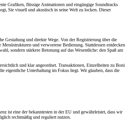
llente Grafiken, flüssige Animationen und eingängige Soundtracks
egt, Sie visuell und akustisch in seine Welt zu locken. Dieser
che Gestaltung und direkte Wege. Von der Registrierung über die
xe Menüstrukturen und verworrene Bedienung. Stattdessen entdecken
uswahl, sondern stärkere Betonung auf das Wesentliche: den Spaß am
ersichtlich und klar angeordnet. Transaktionen, Einzelheiten zu Boni
die eigentliche Unterhaltung im Fokus liegt. Wir glauben, dass die
nz ist eine der bekanntesten in der EU und gewährleistet, dass wir
lglich rechtmäßig und reguliert nutzen.