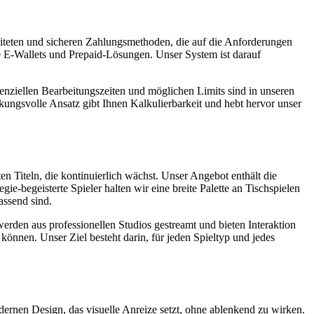
breiteten und sicheren Zahlungsmethoden, die auf die Anforderungen
 E-Wallets und Prepaid-Lösungen. Unser System ist darauf
enziellen Bearbeitungszeiten und möglichen Limits sind in unseren
kungsvolle Ansatz gibt Ihnen Kalkulierbarkeit und hebt hervor unser
en Titeln, die kontinuierlich wächst. Unser Angebot enthält die
e-begeisterte Spieler halten wir eine breite Palette an Tischspielen
assend sind.
erden aus professionellen Studios gestreamt und bieten Interaktion
nnen. Unser Ziel besteht darin, für jeden Spieltyp und jedes
modernen Design, das visuelle Anreize setzt, ohne ablenkend zu wirken.