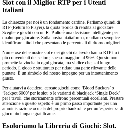
Slot con il Miglior RTP per i Utenti
Italiani
La chiarezza per noi è un fondamento cardine. Parliamo quindi di
RTP (Return to Player), la quota teorica di rendita al giocatore.
Scegliere giochi con un RTP alto è una decisione intelligente per
qualunque giocatore. Sulla nostra piattaforma, rendiamo semplice
identificare i titoli che presentano le percentuali di ritorno migliori.
Numerose delle nostre slot e dei giochi da tavolo hanno RTP tra i
più convenienti del settore, spesso maggiori al 96%. Questo non
promette la vincita in ogni giocata, ma vi dice che, sul lungo
periodo, il gioco è strutturato per ridare una parte rilevante delle
puntate. È un simbolo del nostro impegno per un intrattenimento
giusto.
Per aiutarvi a decidere, cercate giochi come ‘Blood Suckers’ o
‘Jackpot 6000’ per le slot, o le varianti di blackjack ‘Single Deck’
per i tavoli, che storicamente offrono percentuali eccellenti. Prestare
attenzione a questo aspetto è un primo passo importante per una
amministrazione oculata del proprio bankroll e per un’esperienza di
gioco più lunga e gratificante.
Esploriamo la Libreria di Giochi: Slot,