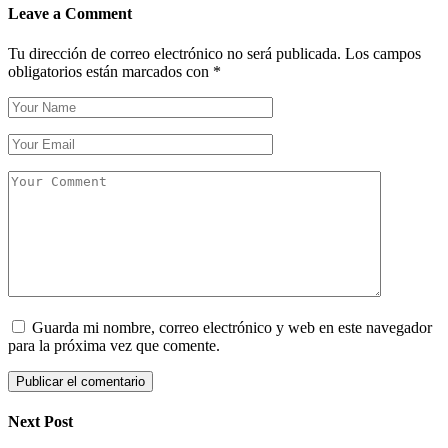
Leave a Comment
Tu dirección de correo electrónico no será publicada.
Los campos
obligatorios están marcados con
*
Guarda mi nombre, correo electrónico y web en este navegador
para la próxima vez que comente.
Next Post