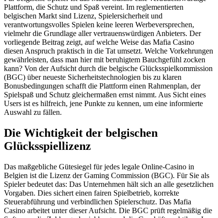
Plattform, die Schutz und Spaß vereint. Im reglementierten
belgischen Markt sind Lizenz, Spielersicherheit und
verantwortungsvolles Spielen keine leeren Werbeversprechen,
vielmehr die Grundlage aller vertrauenswürdigen Anbieters. Der
vorliegende Beitrag zeigt, auf welche Weise das Mafia Casino
diesen Anspruch praktisch in die Tat umsetzt. Welche Vorkehrungen
gewährleisten, dass man hier mit beruhigtem Bauchgefühl zocken
kann? Von der Aufsicht durch die belgische Glücksspielkommission
(BGC) über neueste Sicherheitstechnologien bis zu klaren
Bonusbedingungen schafft die Plattform einen Rahmenplan, der
Spielspaß und Schutz gleichermaßen ernst nimmt. Aus Sicht eines
Users ist es hilfreich, jene Punkte zu kennen, um eine informierte
Auswahl zu fällen.
Die Wichtigkeit der belgischen
Glücksspiellizenz
Das maßgebliche Gütesiegel für jedes legale Online-Casino in
Belgien ist die Lizenz der Gaming Commission (BGC). Für Sie als
Spieler bedeutet das: Das Unternehmen hält sich an alle gesetzlichen
Vorgaben. Dies sichert einen fairen Spielbetrieb, korrekte
Steuerabführung und verbindlichen Spielerschutz. Das Mafia
Casino arbeitet unter dieser Aufsicht. Die BGC prüft regelmäßig die