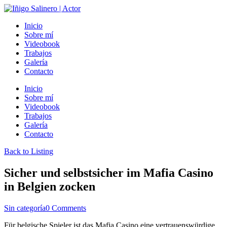
Inicio
Sobre mí
Videobook
Trabajos
Galería
Contacto
Inicio
Sobre mí
Videobook
Trabajos
Galería
Contacto
Back to Listing
Sicher und selbstsicher im Mafia Casino
in Belgien zocken
Sin categoría
0 Comments
Für belgische Spieler ist das Mafia Casino eine vertrauenswürdige