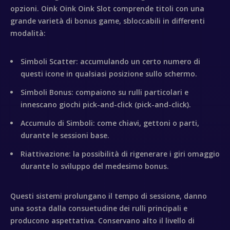
opzioni. Oink Oink Oink Slot comprende titoli con una
grande varietà di bonus game, sbloccabili in differenti
modalità:
Simboli Scatter: accumulando un certo numero di
questi icone in qualsiasi posizione sullo schermo.
Simboli Bonus: compaiono su rulli particolari e
innescano giochi pick-and-click (pick-and-click).
Accumulo di Simboli: come chiavi, gettoni o parti,
durante le sessioni base.
Riattivazione: la possibilità di rigenerare i giri omaggio
durante lo sviluppo del medesimo bonus.
Questi sistemi prolungano il tempo di sessione, danno
una sosta dalla consuetudine dei rulli principali e
producono aspettativa. Conservano alto il livello di