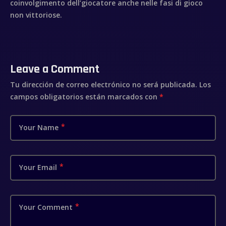
coinvolgimento dell’giocatore anche nelle fasi di gioco
non vittoriose.
Leave a Comment
Tu dirección de correo electrónico no será publicada.
Los
campos obligatorios están marcados con
*
Your Name
Your Email
Your Comment