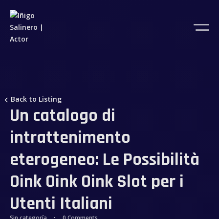
Back to Listing
Un catalogo di
intrattenimento
eterogeneo: Le Possibilità
Oink Oink Oink Slot per i
Utenti Italiani
Sin categoría
0 Comments