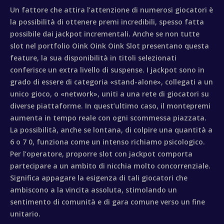
Un fattore che attira l’attenzione di numerosi giocatori è
la possibilità di ottenere premi incredibili, spesso fatta
possibile dai jackpot incrementali. Anche se non tutte
slot nel portfolio Oink Oink Oink Slot presentano questa
feature, la sua disponibilità in titoli selezionati
conferisce un extra livello di suspense. I jackpot sono in
grado di essere di categoria «stand-alone», collegati a un
unico gioco, o «network», uniti a una rete di giocatori su
diverse piattaforme. In quest’ultimo caso, il montepremi
aumenta in tempo reale con ogni scommessa piazzata.
La possibilità, anche se lontana, di colpire una quantità a
6 o 7 0, funziona come un intenso richiamo psicologico.
Per l’operatore, proporre slot con jackpot comporta
partecipare a un ambito di nicchia molto concorrenziale.
Significa appagare la esigenza di tali giocatori che
ambiscono a la vincita assoluta, stimolando un
sentimento di comunità e di gara comune verso un fine
unitario.