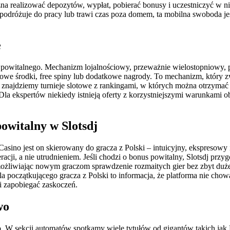
żna realizować depozytów, wypłat, pobierać bonusy i uczestniczyć w n
 podróżuje do pracy lub trawi czas poza domem, ta mobilna swoboda je
e
 powitalnego. Mechanizm lojalnościowy, przeważnie wielostopniowy, 
owe środki, free spiny lub dodatkowe nagrody. To mechanizm, który zw
znajdziemy turnieje slotowe z rankingami, w których można otrzymać 
a ekspertów niekiedy istnieją oferty z korzystniejszymi warunkami ob
powitalny w Slotsdj
j Casino jest on skierowany do gracza z Polski – intuicyjny, ekspresow
eracji, a nie utrudnieniem. Jeśli chodzi o bonus powitalny, Slotsdj prz
ożliwiając nowym graczom sprawdzenie rozmaitych gier bez zbyt duż
la początkującego gracza z Polski to informacja, że platforma nie ch
i zapobiegać zaskoczeń.
wo
ego. W sekcji automatów spotkamy wiele tytułów od gigantów takich ja