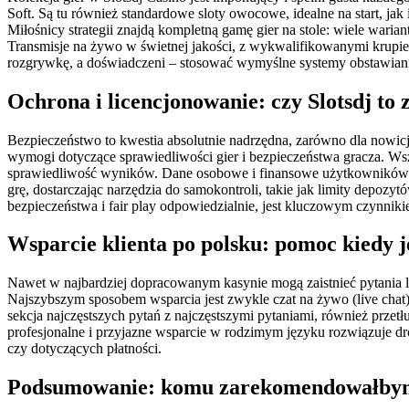
Soft. Są tu również standardowe sloty owocowe, idealne na start, ja
Miłośnicy strategii znajdą kompletną gamę gier na stole: wiele wariant
Transmisje na żywo w świetnej jakości, z wykwalifikowanymi krupier
rozgrywkę, a doświadczeni – stosować wymyślne systemy obstawian
Ochrona i licencjonowanie: czy Slotsdj to 
Bezpieczeństwo to kwestia absolutnie nadrzędna, zarówno dla nowicj
wymogi dotyczące sprawiedliwości gier i bezpieczeństwa gracza. Wsz
sprawiedliwość wyników. Dane osobowe i finansowe użytkowników 
grę, dostarczając narzędzia do samokontroli, takie jak limity depoz
bezpieczeństwa i fair play odpowiedzialnie, jest kluczowym czynni
Wsparcie klienta po polsku: pomoc kiedy j
Nawet w najbardziej dopracowanym kasynie mogą zaistnieć pytania l
Najszybszym sposobem wsparcia jest zwykle czat na żywo (live chat),
sekcja najczęstszych pytań z najczęstszymi pytaniami, również prze
profesjonalne i przyjazne wsparcie w rodzimym języku rozwiązuje 
czy dotyczących płatności.
Podsumowanie: komu zarekomendowałbym 