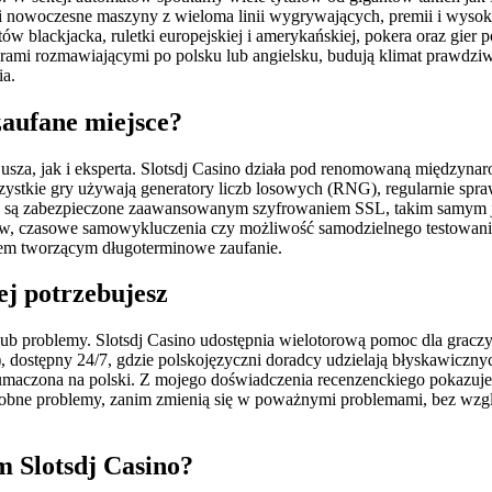
k i nowoczesne maszyny z wieloma linii wygrywających, premii i wysok
ów blackjacka, ruletki europejskiej i amerykańskiej, pokera oraz gier p
ami rozmawiającymi po polsku lub angielsku, budują klimat prawdziwe
ia.
zaufane miejsce?
usza, jak i eksperta. Slotsdj Casino działa pod renomowaną międzyna
ystkie gry używają generatory liczb losowych (RNG), regularnie spra
są zabezpieczone zaawansowanym szyfrowaniem SSL, takim samym ja
ytów, czasowe samowykluczenia czy możliwość samodzielnego testowania 
kiem tworzącym długoterminowe zaufanie.
ej potrzebujesz
ub problemy. Slotsdj Casino udostępnia wielotorową pomoc dla graczy
 dostępny 24/7, gdzie polskojęzyczni doradcy udzielają błyskawicznyc
tłumaczona na polski. Z mojego doświadczenia recenzenckiego pokazuj
drobne problemy, zanim zmienią się w poważnymi problemami, bez wzgl
Slotsdj Casino?