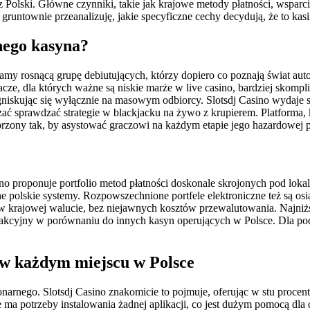
 Polski. Główne czynniki, takie jak krajowe metody płatności, wsparci
e gruntownie przeanalizuję, jakie specyficzne cechy decydują, że to k
nego kasyna?
mamy rosnącą grupę debiutujących, którzy dopiero co poznają świat aut
acze, dla których ważne są niskie marże w live casino, bardziej skom
gniskując się wyłącznie na masowym odbiorcy. Slotsdj Casino wydaje s
ć sprawdzać strategie w blackjacku na żywo z krupierem. Platforma, kt
worzony tak, by asystować graczowi na każdym etapie jego hazardowej 
no proponuje portfolio metod płatności doskonale skrojonych pod lokal
e polskie systemy. Rozpowszechnione portfele elektroniczne też są osi
ać w krajowej walucie, bez niejawnych kosztów przewalutowania. Najni
atrakcyjny w porównaniu do innych kasyn operujących w Polsce. Dla pocz
 w każdym miejscu w Polsce
arnego. Slotsdj Casino znakomicie to pojmuje, oferując w stu procent
e ma potrzeby instalowania żadnej aplikacji, co jest dużym pomocą dla