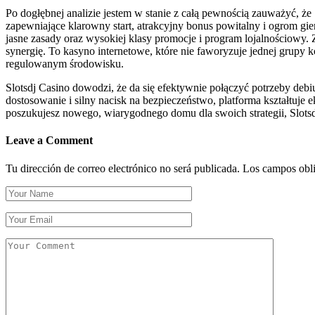
Po dogłębnej analizie jestem w stanie z całą pewnością zauważyć, że 
zapewniające klarowny start, atrakcyjny bonus powitalny i ogrom gier
jasne zasady oraz wysokiej klasy promocje i program lojalnościowy. Z
synergię. To kasyno internetowe, które nie faworyzuje jednej grup
regulowanym środowisku.
Slotsdj Casino dowodzi, że da się efektywnie połączyć potrzeby debi
dostosowanie i silny nacisk na bezpieczeństwo, platforma kształtuje 
poszukujesz nowego, wiarygodnego domu dla swoich strategii, Slots
Leave a Comment
Tu dirección de correo electrónico no será publicada.
Los campos obli