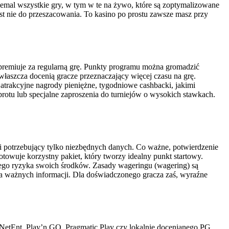
iemal wszystkie gry, w tym w te na żywo, które są zoptymalizowane
st nie do przeszacowania. To kasino po prostu zawsze masz przy
premiuje za regularną grę. Punkty programu można gromadzić
łaszcza docenią gracze przeznaczający więcej czasu na grę.
atrakcyjne nagrody pieniężne, tygodniowe cashbacki, jakimi
rotu lub specjalne zaproszenia do turniejów o wysokich stawkach.
y i potrzebujący tylko niezbędnych danych. Co ważne, potwierdzenie
ygotowuje korzystny pakiet, który tworzy idealny punkt startowy.
ego ryzyka swoich środków. Zasady wageringu (wagering) są
owa ważnych informacji. Dla doświadczonego gracza zaś, wyraźne
k NetEnt, Play’n GO, Pragmatic Play czy lokalnie docenianego PG