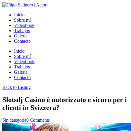
Inicio
Sobre mí
Videobook
Trabajos
Galería
Contacto
Inicio
Sobre mí
Videobook
Trabajos
Galería
Contacto
Back to Listing
Slotsdj Casino è autorizzato e sicuro per i
clienti in Svizzera?
Sin categoría
0 Comments