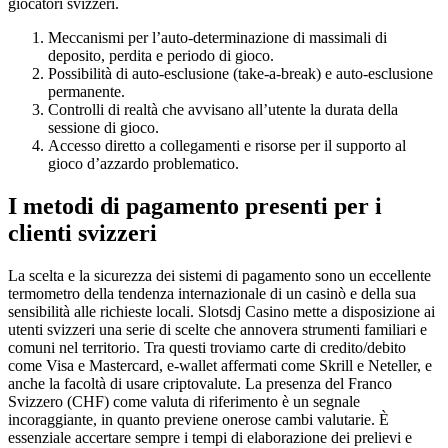
giocatori svizzeri.
Meccanismi per l’auto-determinazione di massimali di
deposito, perdita e periodo di gioco.
Possibilità di auto-esclusione (take-a-break) e auto-esclusione
permanente.
Controlli di realtà che avvisano all’utente la durata della
sessione di gioco.
Accesso diretto a collegamenti e risorse per il supporto al
gioco d’azzardo problematico.
I metodi di pagamento presenti per i
clienti svizzeri
La scelta e la sicurezza dei sistemi di pagamento sono un eccellente
termometro della tendenza internazionale di un casinò e della sua
sensibilità alle richieste locali. Slotsdj Casino mette a disposizione ai
utenti svizzeri una serie di scelte che annovera strumenti familiari e
comuni nel territorio. Tra questi troviamo carte di credito/debito
come Visa e Mastercard, e-wallet affermati come Skrill e Neteller, e
anche la facoltà di usare criptovalute. La presenza del Franco
Svizzero (CHF) come valuta di riferimento è un segnale
incoraggiante, in quanto previene onerose cambi valutarie. È
essenziale accertare sempre i tempi di elaborazione dei prelievi e