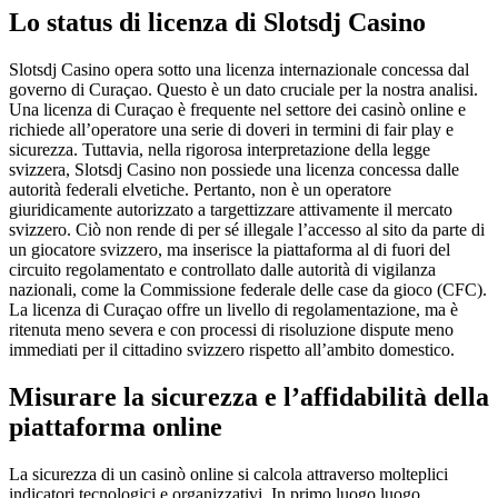
Lo status di licenza di Slotsdj Casino
Slotsdj Casino opera sotto una licenza internazionale concessa dal
governo di Curaçao. Questo è un dato cruciale per la nostra analisi.
Una licenza di Curaçao è frequente nel settore dei casinò online e
richiede all’operatore una serie di doveri in termini di fair play e
sicurezza. Tuttavia, nella rigorosa interpretazione della legge
svizzera, Slotsdj Casino non possiede una licenza concessa dalle
autorità federali elvetiche. Pertanto, non è un operatore
giuridicamente autorizzato a targettizzare attivamente il mercato
svizzero. Ciò non rende di per sé illegale l’accesso al sito da parte di
un giocatore svizzero, ma inserisce la piattaforma al di fuori del
circuito regolamentato e controllato dalle autorità di vigilanza
nazionali, come la Commissione federale delle case da gioco (CFC).
La licenza di Curaçao offre un livello di regolamentazione, ma è
ritenuta meno severa e con processi di risoluzione dispute meno
immediati per il cittadino svizzero rispetto all’ambito domestico.
Misurare la sicurezza e l’affidabilità della
piattaforma online
La sicurezza di un casinò online si calcola attraverso molteplici
indicatori tecnologici e organizzativi. In primo luogo luogo,