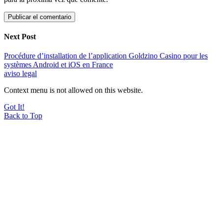
Next Post
Procédure d’installation de l’application Goldzino Casino pour les
systèmes Android et iOS en France
aviso legal
Context menu is not allowed on this website.
Got It!
Back to Top