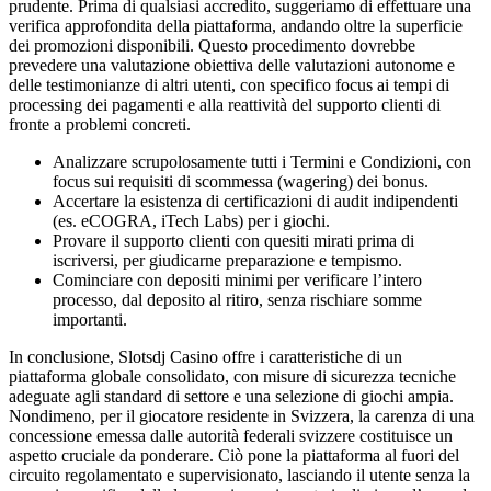
prudente. Prima di qualsiasi accredito, suggeriamo di effettuare una
verifica approfondita della piattaforma, andando oltre la superficie
dei promozioni disponibili. Questo procedimento dovrebbe
prevedere una valutazione obiettiva delle valutazioni autonome e
delle testimonianze di altri utenti, con specifico focus ai tempi di
processing dei pagamenti e alla reattività del supporto clienti di
fronte a problemi concreti.
Analizzare scrupolosamente tutti i Termini e Condizioni, con
focus sui requisiti di scommessa (wagering) dei bonus.
Accertare la esistenza di certificazioni di audit indipendenti
(es. eCOGRA, iTech Labs) per i giochi.
Provare il supporto clienti con quesiti mirati prima di
iscriversi, per giudicarne preparazione e tempismo.
Cominciare con depositi minimi per verificare l’intero
processo, dal deposito al ritiro, senza rischiare somme
importanti.
In conclusione, Slotsdj Casino offre i caratteristiche di un
piattaforma globale consolidato, con misure di sicurezza tecniche
adeguate agli standard di settore e una selezione di giochi ampia.
Nondimeno, per il giocatore residente in Svizzera, la carenza di una
concessione emessa dalle autorità federali svizzere costituisce un
aspetto cruciale da ponderare. Ciò pone la piattaforma al fuori del
circuito regolamentato e supervisionato, lasciando il utente senza la