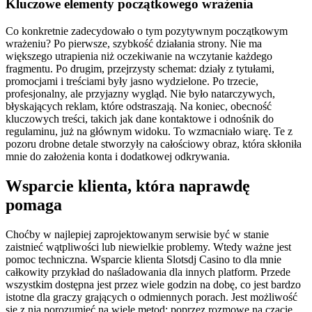
Kluczowe elementy początkowego wrażenia
Co konkretnie zadecydowało o tym pozytywnym początkowym
wrażeniu? Po pierwsze, szybkość działania strony. Nie ma
większego utrapienia niż oczekiwanie na wczytanie każdego
fragmentu. Po drugim, przejrzysty schemat: działy z tytułami,
promocjami i treściami były jasno wydzielone. Po trzecie,
profesjonalny, ale przyjazny wygląd. Nie było natarczywych,
błyskających reklam, które odstraszają. Na koniec, obecność
kluczowych treści, takich jak dane kontaktowe i odnośnik do
regulaminu, już na głównym widoku. To wzmacniało wiarę. Te z
pozoru drobne detale stworzyły na całościowy obraz, która skłoniła
mnie do założenia konta i dodatkowej odkrywania.
Wsparcie klienta, która naprawdę
pomaga
Choćby w najlepiej zaprojektowanym serwisie być w stanie
zaistnieć wątpliwości lub niewielkie problemy. Wtedy ważne jest
pomoc techniczna. Wsparcie klienta Slotsdj Casino to dla mnie
całkowity przykład do naśladowania dla innych platform. Przede
wszystkim dostępna jest przez wiele godzin na dobę, co jest bardzo
istotne dla graczy grających o odmiennych porach. Jest możliwość
się z nią porozumieć na wiele metod: poprzez rozmowę na czacie