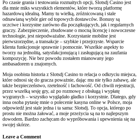
Po czasie grania i testowania rozmaitych opcji, Slotsdj Casino jest
dla mnie miks wszystkich elementów, które tworzą platformę
hazardową idealną. Mamy tu wielką, zróżnicowaną i stale
odnawianą wybór gier od topowych dostawców. Bonusy są
uczciwe i korzystne zarówno dla początkujących, jak i regularnych
graczy. Zabezpieczenie, zbudowane o mocną licencję i nowoczesne
technologie, jest niepodważalne. Korzystanie mobilne jest
pierwszorzędne, a transakcje – szybkie i przejrzyste. Wsparcie
klienta funkcjonuje sprawnie i pomocnie. Wszelkie aspekty to
tworzy na jednolitą, satysfakcjonującą i zasługującą na zaufania
kompozycję. Nie bez powodu zostałem mianowany jego
ambasadorem u znajomych.
Moja osobista historia z Slotsdj Casino to relacja o odkryciu miejsca,
które odnosi się do gracza poważnie, dając mu nie tylko zabawę, ale
także bezpieczeństwo, rzetelność i fachowość. Od chwili rejestracji,
przez wszelką sesję gry, aż po rozmowę z obsługą i wypłatę
wygranych – wszystko wyglądało gładko i korzystnie. Dlatego, gdy
inna osoba pytasię mnie o polecenie kasyna online w Polsce, moja
odpowiedź jest stale jedna i ta sama: Slotsdj. To opcja, którego po
prostu nie można żałować, a moje przeżycia są na to najlepszym
dowodem. Bardzo zachęcam do wypróbowania i upewnienia się na
swojej skórze.
Leave a Comment