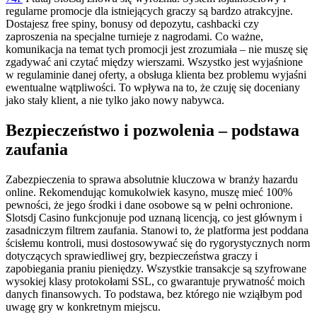
regularne promocje dla istniejących graczy są bardzo atrakcyjne.
Dostajesz free spiny, bonusy od depozytu, cashbacki czy
zaproszenia na specjalne turnieje z nagrodami. Co ważne,
komunikacja na temat tych promocji jest zrozumiała – nie muszę się
zgadywać ani czytać między wierszami. Wszystko jest wyjaśnione
w regulaminie danej oferty, a obsługa klienta bez problemu wyjaśni
ewentualne wątpliwości. To wpływa na to, że czuję się doceniany
jako stały klient, a nie tylko jako nowy nabywca.
Bezpieczeństwo i pozwolenia – podstawa
zaufania
Zabezpieczenia to sprawa absolutnie kluczowa w branży hazardu
online. Rekomendując komukolwiek kasyno, muszę mieć 100%
pewności, że jego środki i dane osobowe są w pełni ochronione.
Slotsdj Casino funkcjonuje pod uznaną licencją, co jest głównym i
zasadniczym filtrem zaufania. Stanowi to, że platforma jest poddana
ścisłemu kontroli, musi dostosowywać się do rygorystycznych norm
dotyczących sprawiedliwej gry, bezpieczeństwa graczy i
zapobiegania praniu pieniędzy. Wszystkie transakcje są szyfrowane
wysokiej klasy protokołami SSL, co gwarantuje prywatność moich
danych finansowych. To podstawa, bez którego nie wziąłbym pod
uwagę gry w konkretnym miejscu.