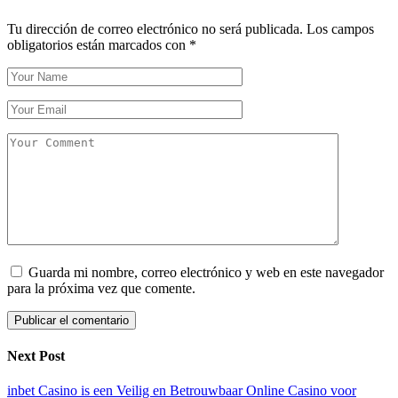
Tu dirección de correo electrónico no será publicada.
Los campos
obligatorios están marcados con
*
Guarda mi nombre, correo electrónico y web en este navegador
para la próxima vez que comente.
Next Post
inbet Casino is een Veilig en Betrouwbaar Online Casino voor