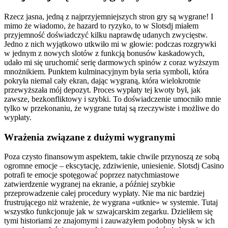
Rzecz jasna, jedną z najprzyjemniejszych stron gry są wygrane! I
mimo że wiadomo, że hazard to ryzyko, to w Slotsdj miałem
przyjemność doświadczyć kilku naprawdę udanych zwycięstw.
Jedno z nich wyjątkowo utkwiło mi w głowie: podczas rozgrywki
w jednym z nowych slotów z funkcją bonusów kaskadowych,
udało mi się uruchomić serię darmowych spinów z coraz wyższym
mnożnikiem. Punktem kulminacyjnym była seria symboli, która
pokryła niemal cały ekran, dając wygraną, która wielokrotnie
przewyższała mój depozyt. Proces wypłaty tej kwoty był, jak
zawsze, bezkonfliktowy i szybki. To doświadczenie umocniło mnie
tylko w przekonaniu, że wygrane tutaj są rzeczywiste i możliwe do
wypłaty.
Wrażenia związane z dużymi wygranymi
Poza czysto finansowym aspektem, takie chwile przynoszą ze sobą
ogromne emocje – ekscytację, zdziwienie, uniesienie. Slotsdj Casino
potrafi te emocje spotęgować poprzez natychmiastowe
zatwierdzenie wygranej na ekranie, a później szybkie
przeprowadzenie całej procedury wypłaty. Nie ma nic bardziej
frustrującego niż wrażenie, że wygrana «utknie» w systemie. Tutaj
wszystko funkcjonuje jak w szwajcarskim zegarku. Dzieliłem się
tymi historiami ze znajomymi i zauważyłem podobny błysk w ich