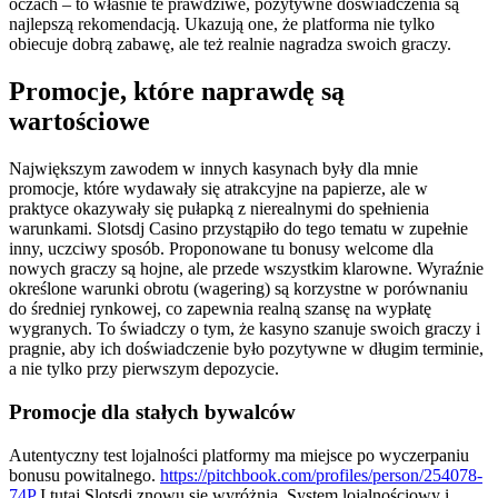
oczach – to właśnie te prawdziwe, pozytywne doświadczenia są
najlepszą rekomendacją. Ukazują one, że platforma nie tylko
obiecuje dobrą zabawę, ale też realnie nagradza swoich graczy.
Promocje, które naprawdę są
wartościowe
Największym zawodem w innych kasynach były dla mnie
promocje, które wydawały się atrakcyjne na papierze, ale w
praktyce okazywały się pułapką z nierealnymi do spełnienia
warunkami. Slotsdj Casino przystąpiło do tego tematu w zupełnie
inny, uczciwy sposób. Proponowane tu bonusy welcome dla
nowych graczy są hojne, ale przede wszystkim klarowne. Wyraźnie
określone warunki obrotu (wagering) są korzystne w porównaniu
do średniej rynkowej, co zapewnia realną szansę na wypłatę
wygranych. To świadczy o tym, że kasyno szanuje swoich graczy i
pragnie, aby ich doświadczenie było pozytywne w długim terminie,
a nie tylko przy pierwszym depozycie.
Promocje dla stałych bywalców
Autentyczny test lojalności platformy ma miejsce po wyczerpaniu
bonusu powitalnego.
https://pitchbook.com/profiles/person/254078-
74P
I tutaj Slotsdj znowu się wyróżnia. System lojalnościowy i