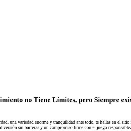
nimiento no Tiene Límites, pero Siempre exi
dad, una variedad enorme y tranquilidad ante todo, te hallas en el sitio
iversión sin barreras y un compromiso firme con el juego responsable. 