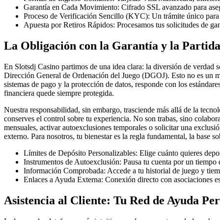
Garantía en Cada Movimiento: Cifrado SSL avanzado para aseg
Proceso de Verificación Sencillo (KYC): Un trámite único para 
Apuesta por Retiros Rápidos: Procesamos tus solicitudes de ga
La Obligación con la Garantía y la Partid
En Slotsdj Casino partimos de una idea clara: la diversión de verdad s
Dirección General de Ordenación del Juego (DGOJ). Esto no es un mero 
sistemas de pago y la protección de datos, responde con los estándare
financiera quede siempre protegida.
Nuestra responsabilidad, sin embargo, trasciende más allá de la tecnol
conserves el control sobre tu experiencia. No son trabas, sino colabo
mensuales, activar autoexclusiones temporales o solicitar una exclus
externo. Para nosotros, tu bienestar es la regla fundamental, la base so
Límites de Depósito Personalizables: Elige cuánto quieres depo
Instrumentos de Autoexclusión: Pausa tu cuenta por un tiempo
Información Comprobada: Accede a tu historial de juego y tiem
Enlaces a Ayuda Externa: Conexión directo con asociaciones es
Asistencia al Cliente: Tu Red de Ayuda Pe