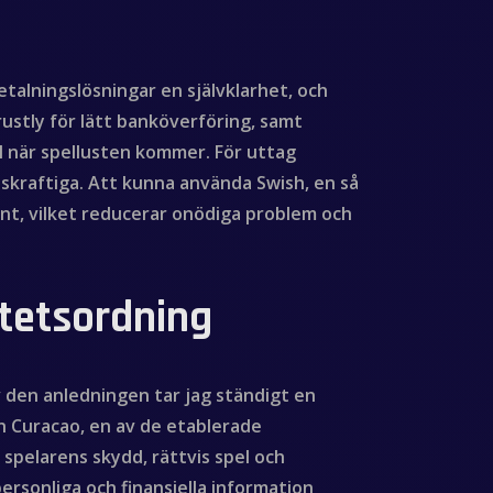
betalningslösningar en självklarhet, och
rustly för lätt banköverföring, samt
ll när spellusten kommer. För uttag
skraftiga. Att kunna använda Swish, en så
ant, vilket reducerar onödiga problem och
itetsordning
 den anledningen tar jag ständigt en
ån Curacao, en av de etablerade
 spelarens skydd, rättvis spel och
personliga och finansiella information