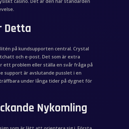
siskt casino. Det är den här standarden
evelse.
 Detta
litén på kundsupporten central. Crystal
tchatt och e-post. Det som är extra
 ett problem eller ställa en svår fråga på
 support är avslutande pusslet i en
träffbara under långa tider på dygnet för
 Lockande Nykomling
gn som är lätt att orientera sig i. Första