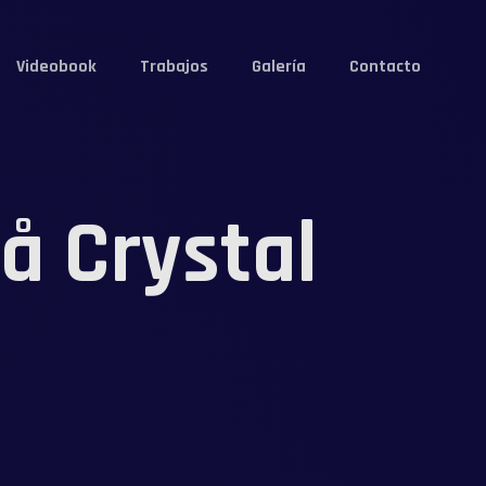
Videobook
Trabajos
Galería
Contacto
å Crystal