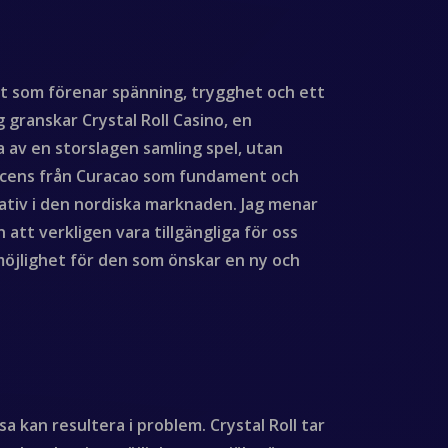
jt som förenar spänning, trygghet och ett
g granskar Crystal Roll Casino, en
a av en storslagen samling spel, utan
licens från Curacao som fundament och
nativ i den nordiska marknaden. Jag menar
att verkligen vara tillgängliga för oss
möjlighet för den som önskar en ny och
ssa kan resultera i problem. Crystal Roll tar