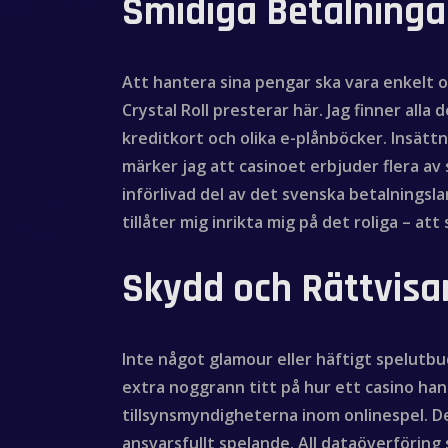
Smidiga Betalning
Att hantera sina pengar ska vara enkelt och
Crystal Roll presterar här. Jag finner all
kreditkort och olika e-plånböcker. Insättn
märker jag att casinoet erbjuder flera a
införlivad del av det svenska betalnings
tillåter mig inrikta mig på det roliga – att 
Skydd och Rättvisan
Inte något glamour eller häftigt spelutb
extra noggrann titt på hur ett casino han
tillsynsmyndigheterna inom onlinespel. De
ansvarsfullt spelande. All dataöverföring 