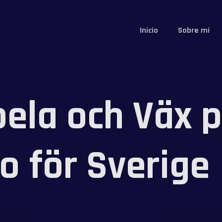
Inicio
Sobre mí
pela och Väx p
o för Sverige