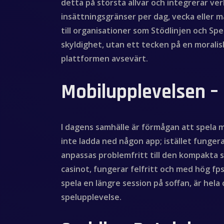
detta på största allvar och integrerar ver
insättningsgränser per dag, vecka eller m
till organisationer som Stödlinjen och Spe
skyldighet, utan ett tecken på en moralis
plattformen avsevärt.
Mobilupplevelsen – 
I dagens samhälle är förmågan att spela m
inte ladda ned någon app; istället funger
anpassas problemfritt till den kompakta sk
casinot, fungerar felfritt och med hög f
spela en längre session på soffan, är hela
spelupplevelse.