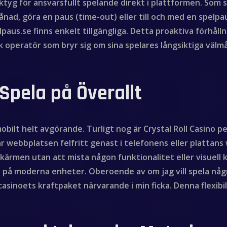
ktyg för ansvarsfullt spelande direkt i plattformen. Som s
ånad, göra en paus (time-out) eller till och med en spelpa
lpaus.se finns enkelt tillgängliga. Detta proaktiva förhåll
k operatör som bryr sig om sina spelares långsiktiga väl
Spela på Överallt
obilt helt avgörande. Turligt nog är Crystal Roll Casino p
ar webbplatsen felfritt genast i telefonens eller platta
ärmen utan att mista någon funktionalitet eller visuell kva
ps på moderna enheter. Oberoende av om jag vill spela nå
 casinoets kraftpaket närvarande i min ficka. Denna flexibi