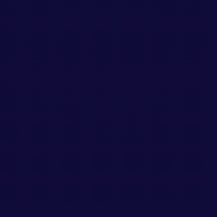
Vorarbeit für die schnelle
Registrierung
Ein kleiner Moment der Vorbereitung spart später
wertvolle Zeit. Der komplette Vorgang verläuft deutlich
reibungsloser, wenn Sie alle erforderlichen Informationen
und Dokumente schon bereitliegen haben. Das gilt
besonders für die nachfolgende Verifizierung Ihres
Kontos, eine rechtliche Pflicht für jeden lizenzierten
Anbieter in Deutschland. Prüfen Sie am besten jetzt
schon die folgenden Punkte. Mit dieser Vorbereitung sind
Sie in wenigen Minuten startklar und können sich direkt
auf die Spiele fokussieren, anstatt erst lange Unterlagen
suchen zu müssen.
Benötigte Dokumente und