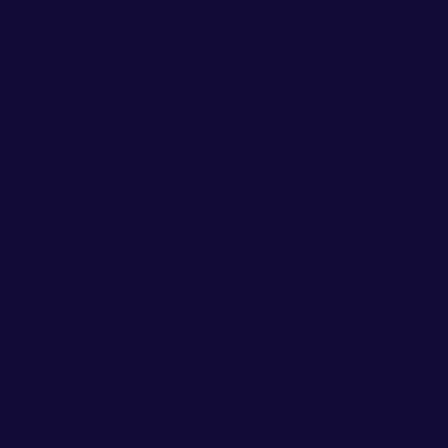
Dokumente übermitteln und Identität
bestätigen
Direkt nach der Registrierung oder im Bereich «Mein
Konto» werden Sie aufgefordert, Ihre Identität zu prüfen.
Laden Sie hier ordentliche und vollständige
Fotos
oder
Scans Ihrer vorbereiteten Dokumente hoch. Für den
Personalausweis erfordern wir sowohl Vorder- als auch
Rückseite. Der Meldenachweis muss Ihren Namen, Ihre
Adresse und ein aktuelles Datum aufweisen. Unser
Verifizierungsteam prüft diese Dokumente