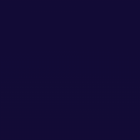
dem Verständnis der Bonusangebote. Die anschließende
Verifizierung und erste Einzahlung folgen einem
eindeutigen, zuverlässigen Ablauf. Vermeiden Sie die
aufgeführten häufigen Fehler und befolgen Sie unsere
Tipps für den Spielstart. Dann tauchen Sie ohne
Verzögerung in das vielfältige Spielangebot ein. Wir sind
gespannt, Sie bald als unseren Gast begrüßen zu dürfen,
und wünschen Ihnen viel Vergnügen und bewusstes
Spielen.
Leave a Comment
Tu dirección de correo electrónico no será publicada.
Los
campos obligatorios están marcados con
*