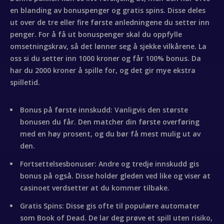
en blanding av bonuspenger og gratis spins. Disse deles
ut over de tre eller fire første anledningene du setter inn
penger. For å få ut bonuspenger skal du oppfylle
omsetningskrav, så det lønner seg å sjekke vilkårene. La
oss si du setter inn 1000 kroner og får 100% bonus. Da
har du 2000 kroner å spille for, og det gir mye ekstra
Inicio
spilletid.
Sobre mí
Bonus på første innskudd: Vanligvis den største
bonusen du får. Den matcher din første overføring
Videobook
med en høy prosent, og du bør få mest mulig ut av
den.
Trabajos
Fortsettelsesbonuser: Andre og tredje innskudd gis
bonus på også. Disse holder gleden ved like og viser at
Galería
casinoet verdsetter at du kommer tilbake.
Contacto
Gratis Spins: Disse gis ofte til populære automater
som Book of Dead. De lar deg prøve et spill uten risiko,