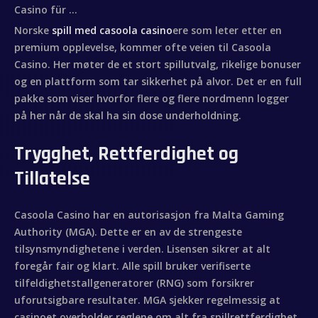
Norske
spill med casoola casino
ere som leter etter en
premium opplevelse, kommer ofte veien til Casoola
Casino. Her møter de et stort spillutvalg, rikelige bonuser
og en plattform som tar sikkerhet på alvor. Det er en full
pakke som viser hvorfor flere og flere nordmenn logger
på her når de skal ha sin dose underholdning.
Trygghet, Rettferdighet og
Tillatelse
Casoola Casino har en autorisasjon fra Malta Gaming
Authority (MGA). Dette er en av de strengeste
tilsynsmyndighetene i verden. Lisensen sikrer at alt
foregår fair og klart. Alle spill bruker verifiserte
tilfeldighetstallgeneratorer (RNG) som forsikrer
uforutsigbare resultater. MGA sjekker regelmessig at
casinoet overholder reglene om alt fra spillrettferdighet