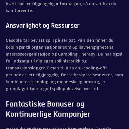
hvert spill er tilgjengelig informasjon, så du vet hva du
kan forvente.
Ansvarlighet og Ressurser
Casoola tar bevisst spill på seriøst. På siden finner du
koblinger til organisasjoner som Spillavhengighetens
Interesseorganisasjon og Gambling Therapy. Du har også
full adgang til din egen spillhistorikk og
transaksjonslogger. Evnen til å ta en «cooling-off»
periode er lett tilgjengelig. Dette beskyttelsesnettet, som
kombinerer teknologi og menneskelig omsorg, er
grunnlaget for en god spillopplevelse over tid.
Fantastiske Bonuser og
Kontinuerlige Kampanjer
Introduksjonsbonusen er bare begynnelsen. Casoola