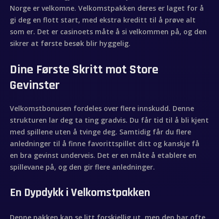
Norge er velkomne. Velkomstpakken deres er laget for å
gi deg en flott start, med ekstra kreditt til å prøve alt
som er. Det er casinoets måte å si velkommen på, og den
sikrer at første besøk blir hyggelig.
Dine Første Skritt mot Store
Gevinster
Velkomstbonusen fordeles over flere innskudd. Denne
strukturen lar deg ta ting gradvis. Du får tid til å bli kjent
med spillene uten å tvinge deg. Samtidig får du flere
anledninger til å finne favorittspillet ditt og kanskje få
en bra gevinst underveis. Det er en måte å etablere en
spillevane på, og den gir flere anledninger.
En Dypdykk i Velkomstpakken
Denne pakken kan se litt forskjellig ut, men den har ofte