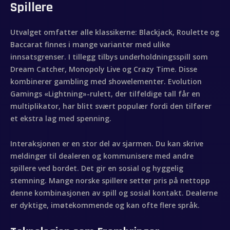
Spillere
Utvalget omfatter alle klassikerne: Blackjack, Roulette og
Baccarat finnes i mange varianter med ulike
innsatsgrenser. I tillegg tilbys underholdningsspill som
Dream Catcher, Monopoly Live og Crazy Time. Disse
kombinerer gambling med showelementer. Evolution
Gamings «Lightning»-rulett, der tilfeldige tall får en
multiplikator, har blitt svært populær fordi den tilfører
et ekstra lag med spenning.
Interaksjonen er en stor del av sjarmen. Du kan skrive
meldinger til dealeren og kommunisere med andre
spillere ved bordet. Det gir en sosial og hyggelig
stemning. Mange norske spillere setter pris på nettopp
denne kombinasjonen av spill og sosial kontakt. Dealerne
er dyktige, imøtekommende og kan ofte flere språk.