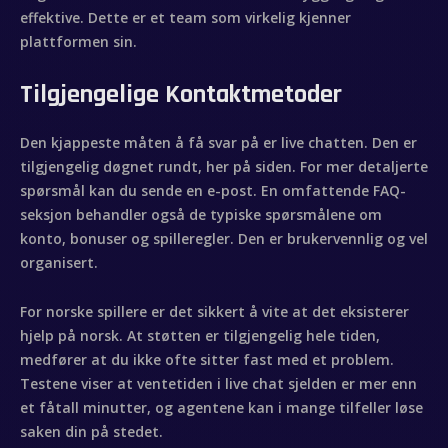
effektive. Dette er et team som virkelig kjenner
plattformen sin.
Tilgjengelige Kontaktmetoder
Den kjappeste måten å få svar på er live chatten. Den er
tilgjengelig døgnet rundt, her på siden. For mer detaljerte
spørsmål kan du sende en e-post. En omfattende FAQ-
seksjon behandler også de typiske spørsmålene om
konto, bonuser og spilleregler. Den er brukervennlig og vel
organisert.
For norske spillere er det sikkert å vite at det eksisterer
hjelp på norsk. At støtten er tilgjengelig hele tiden,
medfører at du ikke ofte sitter fast med et problem.
Testene viser at ventetiden i live chat sjelden er mer enn
et fåtall minutter, og agentene kan i mange tilfeller løse
saken din på stedet.