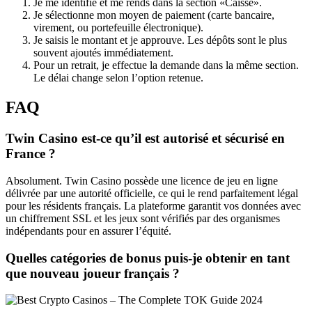
Je me identifie et me rends dans la section «Caisse».
Je sélectionne mon moyen de paiement (carte bancaire,
virement, ou portefeuille électronique).
Je saisis le montant et je approuve. Les dépôts sont le plus
souvent ajoutés immédiatement.
Pour un retrait, je effectue la demande dans la même section.
Le délai change selon l’option retenue.
FAQ
Twin Casino est-ce qu’il est autorisé et sécurisé en
France ?
Absolument. Twin Casino possède une licence de jeu en ligne
délivrée par une autorité officielle, ce qui le rend parfaitement légal
pour les résidents français. La plateforme garantit vos données avec
un chiffrement SSL et les jeux sont vérifiés par des organismes
indépendants pour en assurer l’équité.
Quelles catégories de bonus puis-je obtenir en tant
que nouveau joueur français ?