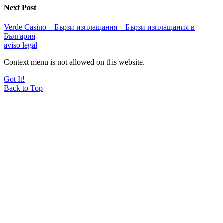
Next Post
Verde Casino – Бързи изплащания – Бързи изплащания в
България
aviso legal
Context menu is not allowed on this website.
Got It!
Back to Top