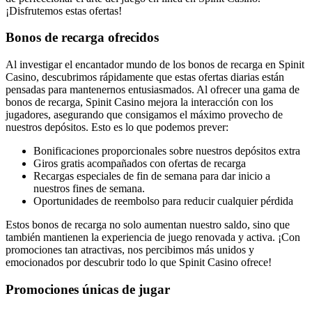
¡Disfrutemos estas ofertas!
Bonos de recarga ofrecidos
Al investigar el encantador mundo de los bonos de recarga en Spinit
Casino, descubrimos rápidamente que estas ofertas diarias están
pensadas para mantenernos entusiasmados. Al ofrecer una gama de
bonos de recarga, Spinit Casino mejora la interacción con los
jugadores, asegurando que consigamos el máximo provecho de
nuestros depósitos. Esto es lo que podemos prever:
Bonificaciones proporcionales sobre nuestros depósitos extra
Giros gratis acompañados con ofertas de recarga
Recargas especiales de fin de semana para dar inicio a
nuestros fines de semana.
Oportunidades de reembolso para reducir cualquier pérdida
Estos bonos de recarga no solo aumentan nuestro saldo, sino que
también mantienen la experiencia de juego renovada y activa. ¡Con
promociones tan atractivas, nos percibimos más unidos y
emocionados por descubrir todo lo que Spinit Casino ofrece!
Promociones únicas de jugar