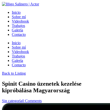
Inicio
Sobre mí
Videobook
Trabajos
Galería
Contacto
Inicio
Sobre mí
Videobook
Trabajos
Galería
Contacto
Back to Listing
Spinit Casino üzenetek kezelése
kipróbálása Magyarország
Sin categoría
0 Comments