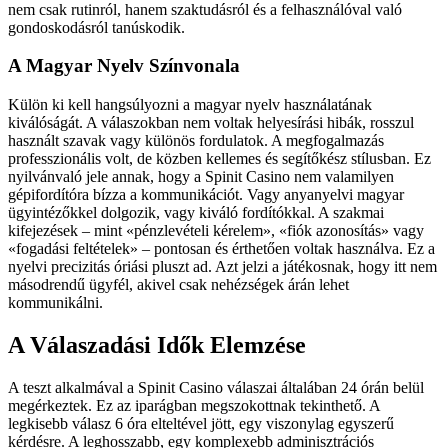
nem csak rutinról, hanem szaktudásról és a felhasználóval való
gondoskodásról tanúskodik.
A Magyar Nyelv Színvonala
Külön ki kell hangsúlyozni a magyar nyelv használatának
kiválóságát. A válaszokban nem voltak helyesírási hibák, rosszul
használt szavak vagy különös fordulatok. A megfogalmazás
professzionális volt, de közben kellemes és segítőkész stílusban. Ez
nyilvánvaló jele annak, hogy a Spinit Casino nem valamilyen
gépifordítóra bízza a kommunikációt. Vagy anyanyelvi magyar
ügyintézőkkel dolgozik, vagy kiváló fordítókkal. A szakmai
kifejezések – mint «pénzlevételi kérelem», «fiók azonosítás» vagy
«fogadási feltételek» – pontosan és érthetően voltak használva. Ez a
nyelvi precizitás óriási pluszt ad. Azt jelzi a játékosnak, hogy itt nem
másodrendű ügyfél, akivel csak nehézségek árán lehet
kommunikálni.
A Válaszadási Idők Elemzése
A teszt alkalmával a Spinit Casino válaszai általában 24 órán belül
megérkeztek. Ez az iparágban megszokottnak tekinthető. A
legkisebb válasz 6 óra elteltével jött, egy viszonylag egyszerű
kérdésre. A leghosszabb, egy komplexebb adminisztrációs