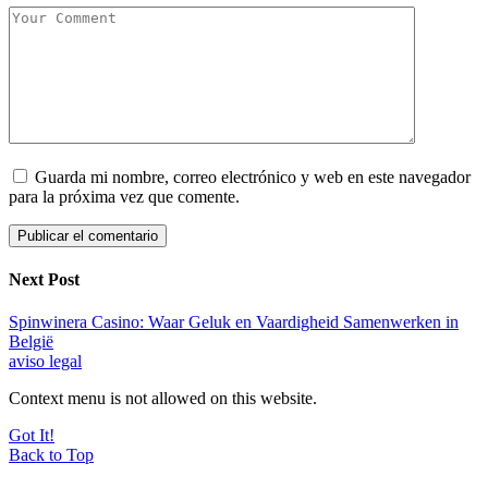
Guarda mi nombre, correo electrónico y web en este navegador
para la próxima vez que comente.
Next Post
Spinwinera Casino: Waar Geluk en Vaardigheid Samenwerken in
België
aviso legal
Context menu is not allowed on this website.
Got It!
Back to Top