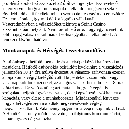
problémára adott válasz közel 22 órát vett igénybe. Észrevehető
jellemző volt, hogy a munkanapokon elküldött megkeresésekre
rövidebb idő alatt feleltek, mint a szombaton és vasárnap érkezőkre.
Ez nem váratlan, így működik a legtöbb vállalatnál.
Végeredményben a válaszidőket tekintve a Spinit Casino
kiszámíthatóan helytállt. Nem fordult elő arra, hogy egy üzenetünk
több napig válasz nélkül maradt volna egyáltalán elkallódott . A
rendszer kiszámítható volt.
Munkanapok és Hétvégék Összehasonlítása
A különbség a hétfőtől péntekig és a hétvége között határozottan
megjelent. Hétfőtől csütörtökig beküldött leveleinkre a visszajelzés
jellemzően 10-14 óra múlva érkezett. A válaszok színvonala ezeken
a napokon is végig kielégítő volt. Ha pénteken, szombaton vagy
vasárnap küldtünk üzenetet, az átlagos válaszidő elérhette a 18 órás
időtartamot. Ez valószínűleg azt mutatja, hogy hétvégén is
szolgálatot teljesít ügyeletes csapat, de elképzelhető, csökkentett a
kapacitás, vagy eltérő a munkabeosztás. Mindazonáltal lényeges,
hogy a hétvégén sem maradtak megkereséseink végleg
megválaszolatlanul. Valamennyi ügyünkre a végén kaptunk választ.
A Spinit Casino ily módon szavatolja a folytonos kommunikációt,
habár a gyorsaság változhat.