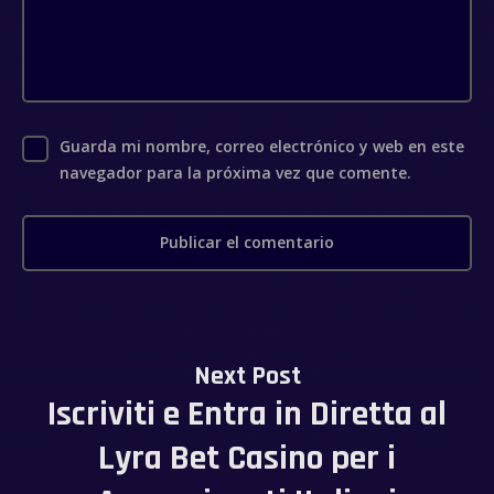
Guarda mi nombre, correo electrónico y web en este
navegador para la próxima vez que comente.
Next Post
Iscriviti e Entra in Diretta al
Lyra Bet Casino per i