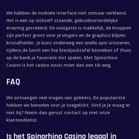
We hebben de mobiele interface niet zomaar verkleind.
Het is een op zichzelf staande, gebruiksvriendelijke
ervaring gecreëerd. De navigatie is makkelijk, de knoppen
zijn perfect groot voor je vingers en de graphics blijven
kristalhelder. Je kunt onderweg een snelle spin uitvoeren,
tijdens de lunch een live blackjacktafel bezoeken of thuis
op de bank je favoriete slot spelen. Met Spinorhino
Casino is het casino nooit meer dan een tik weg.
FAQ
We ontvangen veel vragen van gokkers. De populairste
hebben we beneden voor je toegelicht. Vind je je vraag er
niet bij? Neem dan gerust contact op met onze
klantendienst.
Is het Spinorhino Casino legaal in