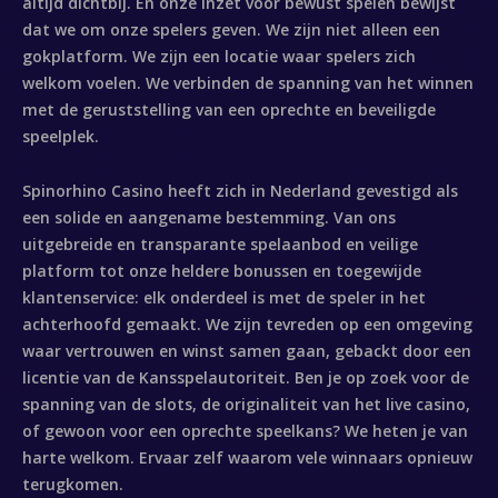
altijd dichtbij. En onze inzet voor bewust spelen bewijst
dat we om onze spelers geven. We zijn niet alleen een
gokplatform. We zijn een locatie waar spelers zich
welkom voelen. We verbinden de spanning van het winnen
met de geruststelling van een oprechte en beveiligde
speelplek.
Spinorhino Casino heeft zich in Nederland gevestigd als
een solide en aangename bestemming. Van ons
uitgebreide en transparante spelaanbod en veilige
platform tot onze heldere bonussen en toegewijde
klantenservice: elk onderdeel is met de speler in het
achterhoofd gemaakt. We zijn tevreden op een omgeving
waar vertrouwen en winst samen gaan, gebackt door een
licentie van de Kansspelautoriteit. Ben je op zoek voor de
spanning van de slots, de originaliteit van het live casino,
of gewoon voor een oprechte speelkans? We heten je van
harte welkom. Ervaar zelf waarom vele winnaars opnieuw
terugkomen.