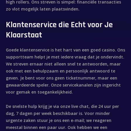
high rollers. Ons streven is simpel: financiële transacties
zo vlot mogelijk laten plaatsvinden.
Klantenservice die Echt voor Je
Klaarstaat
Goede klantenservice is het hart van een goed casino. Ons
supportteam helpt je met iedere vraag dat je ondervindt.
We streven ernaar niet alleen snel te antwoorden, maar
ook met een behulpzaam en persoonlijk antwoord te
geven. Je bent voor ons geen ticketnummer, maar een
gewaardeerde speler. Onze servicekanalen zijn ingericht
voor gemak en toegankelijkheid.
De snelste hulp krijg je via onze live chat, die 24 uur per
dag, 7 dagen per week beschikbaar is. Voor minder
urgente zaken stuur je ons een e-mail; we reageren
meestal binnen een paar uur. Ook hebben we een