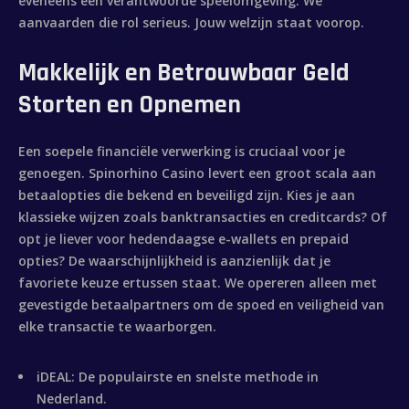
eveneens een verantwoorde speelomgeving. We
aanvaarden die rol serieus. Jouw welzijn staat voorop.
Makkelijk en Betrouwbaar Geld
Storten en Opnemen
Een soepele financiële verwerking is cruciaal voor je
genoegen. Spinorhino Casino levert een groot scala aan
betaalopties die bekend en beveiligd zijn. Kies je aan
klassieke wijzen zoals banktransacties en creditcards? Of
opt je liever voor hedendaagse e-wallets en prepaid
opties? De waarschijnlijkheid is aanzienlijk dat je
favoriete keuze ertussen staat. We opereren alleen met
gevestigde betaalpartners om de spoed en veiligheid van
elke transactie te waarborgen.
iDEAL: De populairste en snelste methode in
Nederland.