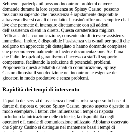
Sebbene i partecipanti possano incontrare problemi o avere
domande durante la loro esperienza su Spinsy Casino, possono
rassicurarsi sapendo che l’assistenza è rapidamente disponibile
attraverso diversi canali di contatto. Il casinò offre una semplice chat
live che permette di interagire direttamente con gli addetti
dell’assistenza clienti in diretta. Questa caratteristica migliora
l’efficacia della comunicazione, consentendo di ricevere assistenza
immediata. Inoltre, è disponibile l’assistenza via e-mail per quelli che
scelgono un approccio più dettagliato o hanno domande complesse
che possono eventualmente richiedere documentazione. Sia l’una
che l’altra le opzioni garantiscono l’accesso a staff di supporto
competente, facilitando la soluzione di potenziali problemi.
Proponendo questi adattabili canali di comunicazione, Spinsy
Casino dimostra il suo dedizione nel incontrare le esigenze dei
giocatori in modo produttivo e senza problemi.
Rapidità dei tempi di intervento
L’qualità dei servizi di assistenza clienti si misura spesso in base ai
durate di risposta e, presso Spinsy Casino, questo aspetto è gestito in
modo esemplare. I fattori che influenzano i tempi di risposta
includono la intricazione delle richieste, la disponibilità degli
operatori e il canale di comunicazione utilizzato. Abbiamo osservato
che Spinsy Casino si distingue nel mantenere bassi i tempi di