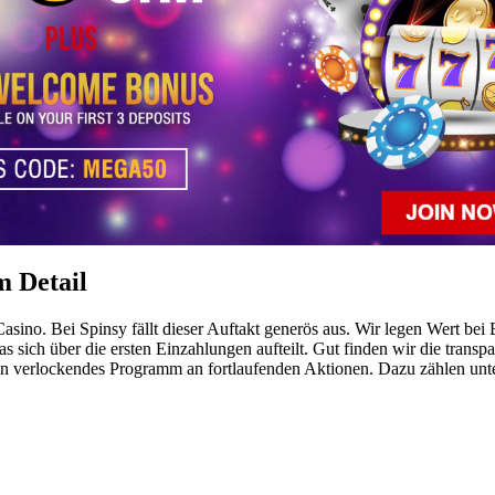
m Detail
Casino. Bei Spinsy fällt dieser Auftakt generös aus. Wir legen Wert b
s sich über die ersten Einzahlungen aufteilt. Gut finden wir die tran
in verlockendes Programm an fortlaufenden Aktionen. Dazu zählen unt