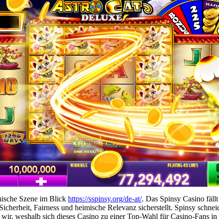
chische Szene im Blick
https://sspinsy.org/de-at/
. Das Spinsy Casino fällt
Sicherheit, Fairness und heimische Relevanz sicherstellt. Spinsy schne
ern wir, weshalb sich dieses Casino zu einer Top-Wahl für Casino-Fans i