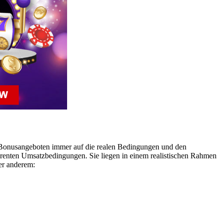
ei Bonusangeboten immer auf die realen Bedingungen und den
sparenten Umsatzbedingungen. Sie liegen in einem realistischen Rahmen
er anderem: