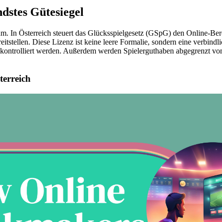
ndstes Gütesiegel
erium. In Österreich steuert das Glücksspielgesetz (GSpG) den Online-
itstellen. Diese Lizenz ist keine leere Formalie, sondern eine verbindl
kontrolliert werden. Außerdem werden Spielerguthaben abgegrenzt vom 
.
terreich