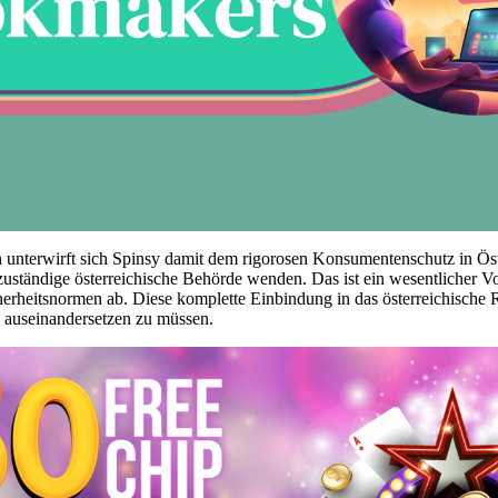
 unterwirft sich Spinsy damit dem rigorosen Konsumentenschutz in Ös
e zuständige österreichische Behörde wenden. Das ist ein wesentlicher 
heitsnormen ab. Diese komplette Einbindung in das österreichische Re
n auseinandersetzen zu müssen.