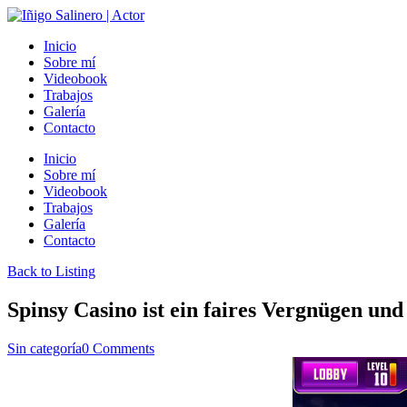
Inicio
Sobre mí
Videobook
Trabajos
Galería
Contacto
Inicio
Sobre mí
Videobook
Trabajos
Galería
Contacto
Back to Listing
Spinsy Casino ist ein faires Vergnügen und o
Sin categoría
0 Comments