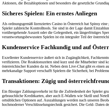
Aktionen, die Bezahloptionen und besonders die gesetzliche Grundlag
Sicheres Spielen: Ein ernstes Anliegen
Als ordnungsgemäß lizenziertes Casino in Österreich hat Spinsy eine
Spieler zahlreiche Kontrolltools. Sie sind in der Lage damit Einzahl
vorübergehende Auszeit oder die Gelegenheit, ein längerfristiges Sp
verantwortungsbewussten Spielen ist ein integraler Teil der österreic
Kundenservice Fachkundig und auf Österr
Exzellenter Kundenservice äußert sich in Zugänglichkeit, Fachkenntn
verifizieren. Die Reaktionszeiten sind kurz und die Mitarbeiter sind 
österreichischer Kunden da ist. Neben dem Live-Chat gibt es einen a
mehrkanalige Support verschafft Spielern die Sicherheit, bei Probleme
Transaktionen: Zügig und österreichfreun
Ein flüssiger Zahlungsverkehr ist für die Zufriedenheit der Spieler gr
gebrauchliche Kreditkarten, aber auch E-Wallets wie Skrill und Netel
ortsüblichen Optionen auf. Auszahlungen werden nach unseren Beobach
hochmoderner Verschlüsselungstechnik gesichert. Die Geld- Daten der 