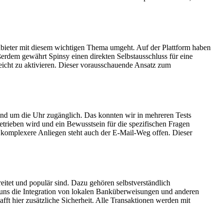
Anbieter mit diesem wichtigen Thema umgeht. Auf der Plattform haben
ßerdem gewährt Spinsy einen direkten Selbstausschluss für eine
eicht zu aktivieren. Dieser vorausschauende Ansatz zum
rund um die Uhr zugänglich. Das konnten wir in mehreren Tests
betrieben wird und ein Bewusstsein für die spezifischen Fragen
r komplexere Anliegen steht auch der E-Mail-Weg offen. Dieser
reitet und populär sind. Dazu gehören selbstverständlich
llt uns die Integration von lokalen Banküberweisungen und anderen
t hier zusätzliche Sicherheit. Alle Transaktionen werden mit