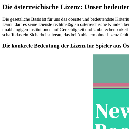
Die österreichische Lizenz: Unser bedeute
Die gesetzliche Basis ist für uns das oberste und bedeutendste Krit
Damit darf es seine Dienste rechtmäßig an österreichische Kunden bere
unabhängigen Institutionen auf Gerechtigkeit und Unberechenbarkeit 
schafft das ein Sicherheitsniveau, das bei Anbietern ohne Lizenz fehlt
Die konkrete Bedeutung der Lizenz für Spieler aus Ös