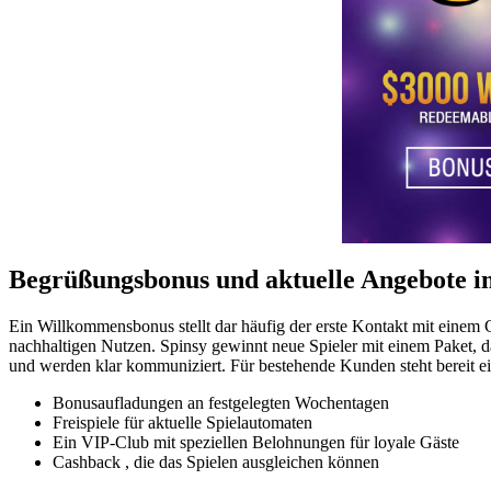
Begrüßungsbonus und aktuelle Angebote i
Ein Willkommensbonus stellt dar häufig der erste Kontakt mit einem 
nachhaltigen Nutzen. Spinsy gewinnt neue Spieler mit einem Paket, da
und werden klar kommuniziert. Für bestehende Kunden steht bereit e
Bonusaufladungen an festgelegten Wochentagen
Freispiele für aktuelle Spielautomaten
Ein VIP-Club mit speziellen Belohnungen für loyale Gäste
Cashback , die das Spielen ausgleichen können