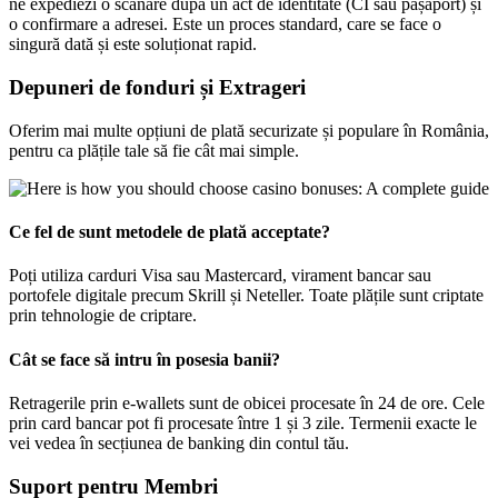
ne expediezi o scanare după un act de identitate (CI sau pașaport) și
o confirmare a adresei. Este un proces standard, care se face o
singură dată și este soluționat rapid.
Depuneri de fonduri și Extrageri
Oferim mai multe opțiuni de plată securizate și populare în România,
pentru ca plățile tale să fie cât mai simple.
Ce fel de sunt metodele de plată acceptate?
Poți utiliza carduri Visa sau Mastercard, virament bancar sau
portofele digitale precum Skrill și Neteller. Toate plățile sunt criptate
prin tehnologie de criptare.
Cât se face să intru în posesia banii?
Retragerile prin e-wallets sunt de obicei procesate în 24 de ore. Cele
prin card bancar pot fi procesate între 1 și 3 zile. Termenii exacte le
vei vedea în secțiunea de banking din contul tău.
Suport pentru Membri