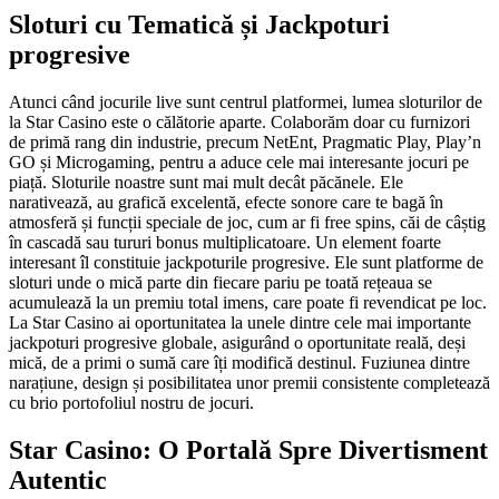
Sloturi cu Tematică și Jackpoturi
progresive
Atunci când jocurile live sunt centrul platformei, lumea sloturilor de
la Star Casino este o călătorie aparte. Colaborăm doar cu furnizori
de primă rang din industrie, precum NetEnt, Pragmatic Play, Play’n
GO și Microgaming, pentru a aduce cele mai interesante jocuri pe
piață. Sloturile noastre sunt mai mult decât păcănele. Ele
narativează, au grafică excelentă, efecte sonore care te bagă în
atmosferă și funcții speciale de joc, cum ar fi free spins, căi de câștig
în cascadă sau tururi bonus multiplicatoare. Un element foarte
interesant îl constituie jackpoturile progresive. Ele sunt platforme de
sloturi unde o mică parte din fiecare pariu pe toată rețeaua se
acumulează la un premiu total imens, care poate fi revendicat pe loc.
La Star Casino ai oportunitatea la unele dintre cele mai importante
jackpoturi progresive globale, asigurând o oportunitate reală, deși
mică, de a primi o sumă care îți modifică destinul. Fuziunea dintre
narațiune, design și posibilitatea unor premii consistente completează
cu brio portofoliul nostru de jocuri.
Star Casino: O Portală Spre Divertisment
Autentic