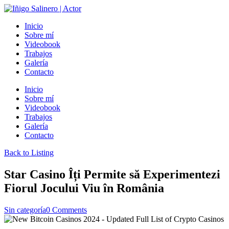
Inicio
Sobre mí
Videobook
Trabajos
Galería
Contacto
Inicio
Sobre mí
Videobook
Trabajos
Galería
Contacto
Back to Listing
Star Casino Îți Permite să Experimentezi
Fiorul Jocului Viu în România
Sin categoría
0 Comments