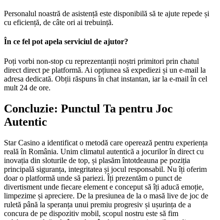
Personalul noastră de asistență este disponibilă să te ajute repede și
cu eficiență, de câte ori ai trebuință.
În ce fel pot apela serviciul de ajutor?
Poți vorbi non-stop cu reprezentanții noștri primitori prin chatul
direct direct pe platformă. Ai opțiunea să expediezi și un e-mail la
adresa dedicată. Obții răspuns în chat instantan, iar la e-mail în cel
mult 24 de ore.
Concluzie: Punctul Ta pentru Joc
Autentic
Star Casino a identificat o metodă care operează pentru experiența
reală în România. Unim climatul autentică a jocurilor în direct cu
inovația din sloturile de top, și plasăm întotdeauna pe poziția
principală siguranța, integritatea și jocul responsabil. Nu îți oferim
doar o platformă unde să pariezi. Îți prezentăm o punct de
divertisment unde fiecare element e conceput să îți aducă emoție,
limpezime și apreciere. De la presiunea de la o masă live de joc de
ruletă până la speranța unui premiu progresiv și ușurința de a
concura de pe dispozitiv mobil, scopul nostru este să fim