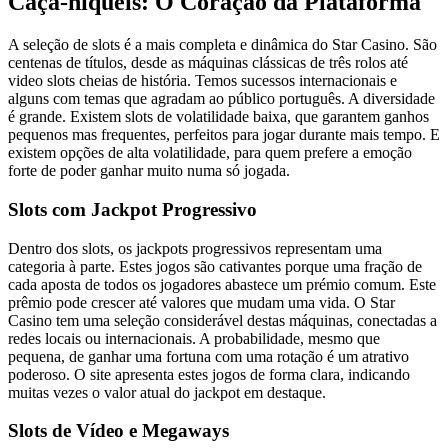
Caça-níqueis: O Coração da Plataforma
A seleção de slots é a mais completa e dinâmica do Star Casino. São
centenas de títulos, desde as máquinas clássicas de três rolos até
video slots cheias de história. Temos sucessos internacionais e
alguns com temas que agradam ao público português. A diversidade
é grande. Existem slots de volatilidade baixa, que garantem ganhos
pequenos mas frequentes, perfeitos para jogar durante mais tempo. E
existem opções de alta volatilidade, para quem prefere a emoção
forte de poder ganhar muito numa só jogada.
Slots com Jackpot Progressivo
Dentro dos slots, os jackpots progressivos representam uma
categoria à parte. Estes jogos são cativantes porque uma fração de
cada aposta de todos os jogadores abastece um prémio comum. Este
prêmio pode crescer até valores que mudam uma vida. O Star
Casino tem uma seleção considerável destas máquinas, conectadas a
redes locais ou internacionais. A probabilidade, mesmo que
pequena, de ganhar uma fortuna com uma rotação é um atrativo
poderoso. O site apresenta estes jogos de forma clara, indicando
muitas vezes o valor atual do jackpot em destaque.
Slots de Vídeo e Megaways