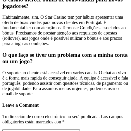
jogadores?
Habitualmente, sim. O Star Casino tem por hábito apresentar uma
oferta de boas-vindas para novos clientes em Portugal. É
fundamental ler com atenção os Termos e Condições associados ao
bónus. Precisamos de prestar atenção aos requisitos de apostas
(rollover), aos jogos onde é possível utilizar o bónus e aos prazos
para atingir as condições.
O que faço se tiver um problema com a minha conta
ou um jogo?
O suporte ao cliente está acessível em vários canais. O chat ao vivo
é a forma mais rápida de conseguir ajuda. A equipa é acessível e fala
português, podendo assistir com questões técnicas, de pagamento ou
de jogabilidade. Para assuntos menos urgentes, podemos usar o
email de suporte.
Leave a Comment
Tu dirección de correo electrónico no será publicada.
Los campos
obligatorios están marcados con
*