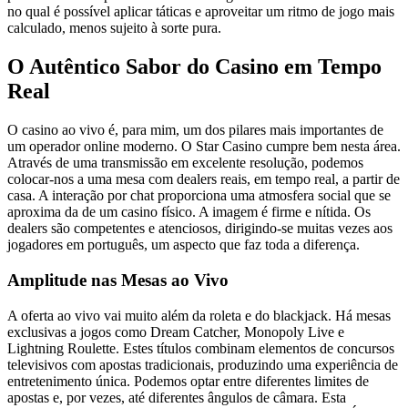
no qual é possível aplicar táticas e aproveitar um ritmo de jogo mais
calculado, menos sujeito à sorte pura.
O Autêntico Sabor do Casino em Tempo
Real
O casino ao vivo é, para mim, um dos pilares mais importantes de
um operador online moderno. O Star Casino cumpre bem nesta área.
Através de uma transmissão em excelente resolução, podemos
colocar-nos a uma mesa com dealers reais, em tempo real, a partir de
casa. A interação por chat proporciona uma atmosfera social que se
aproxima da de um casino físico. A imagem é firme e nítida. Os
dealers são competentes e atenciosos, dirigindo-se muitas vezes aos
jogadores em português, um aspecto que faz toda a diferença.
Amplitude nas Mesas ao Vivo
A oferta ao vivo vai muito além da roleta e do blackjack. Há mesas
exclusivas a jogos como Dream Catcher, Monopoly Live e
Lightning Roulette. Estes títulos combinam elementos de concursos
televisivos com apostas tradicionais, produzindo uma experiência de
entretenimento única. Podemos optar entre diferentes limites de
apostas e, por vezes, até diferentes ângulos de câmara. Esta