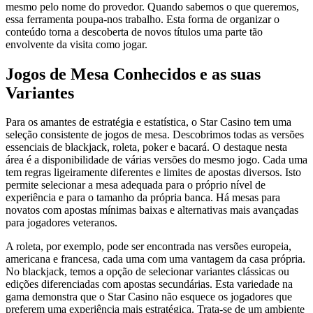
mesmo pelo nome do provedor. Quando sabemos o que queremos,
essa ferramenta poupa-nos trabalho. Esta forma de organizar o
conteúdo torna a descoberta de novos títulos uma parte tão
envolvente da visita como jogar.
Jogos de Mesa Conhecidos e as suas
Variantes
Para os amantes de estratégia e estatística, o Star Casino tem uma
seleção consistente de jogos de mesa. Descobrimos todas as versões
essenciais de blackjack, roleta, poker e bacará. O destaque nesta
área é a disponibilidade de várias versões do mesmo jogo. Cada uma
tem regras ligeiramente diferentes e limites de apostas diversos. Isto
permite selecionar a mesa adequada para o próprio nível de
experiência e para o tamanho da própria banca. Há mesas para
novatos com apostas mínimas baixas e alternativas mais avançadas
para jogadores veteranos.
A roleta, por exemplo, pode ser encontrada nas versões europeia,
americana e francesa, cada uma com uma vantagem da casa própria.
No blackjack, temos a opção de selecionar variantes clássicas ou
edições diferenciadas com apostas secundárias. Esta variedade na
gama demonstra que o Star Casino não esquece os jogadores que
preferem uma experiência mais estratégica. Trata-se de um ambiente