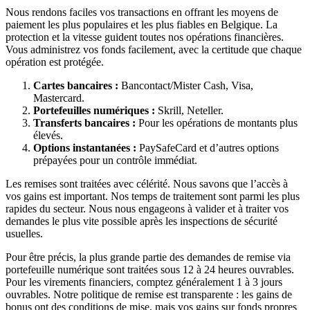
Nous rendons faciles vos transactions en offrant les moyens de
paiement les plus populaires et les plus fiables en Belgique. La
protection et la vitesse guident toutes nos opérations financières.
Vous administrez vos fonds facilement, avec la certitude que chaque
opération est protégée.
Cartes bancaires :
Bancontact/Mister Cash, Visa,
Mastercard.
Portefeuilles numériques :
Skrill, Neteller.
Transferts bancaires :
Pour les opérations de montants plus
élevés.
Options instantanées :
PaySafeCard et d’autres options
prépayées pour un contrôle immédiat.
Les remises sont traitées avec célérité. Nous savons que l’accès à
vos gains est important. Nos temps de traitement sont parmi les plus
rapides du secteur. Nous nous engageons à valider et à traiter vos
demandes le plus vite possible après les inspections de sécurité
usuelles.
Pour être précis, la plus grande partie des demandes de remise via
portefeuille numérique sont traitées sous 12 à 24 heures ouvrables.
Pour les virements financiers, comptez généralement 1 à 3 jours
ouvrables. Notre politique de remise est transparente : les gains de
bonus ont des conditions de mise, mais vos gains sur fonds propres