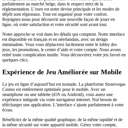
parfaitement au marché belge, dans le respect strict de la
réglementation. L’euro est notre devise principale et les modes de
dépôt sont régionaux. Tout est organisé pour votre confort.
Rejoignez-nous pour découvrir une nouvelle façon de jouer en
ligne, où votre satisfaction et votre sécurité sont avant tout.
Notre approche se voit dans les détails qui comptent. Notre interface
est disponible en français et en néerlandais, avec un design
minimaliste. Vous vous déplacerez facilement entre le lobby des
jeux, les promotions, le centre d’aide et votre compte. Nous avons
retiré toute complication inutile. Vous découvrirez votre jeu favori en
quelques clics.
Expérience de Jeu Améliorée sur Mobile
Le jeu en ligne d’aujourd’hui est nomade. La plateforme Stonevegas
Casino est entièrement optimisée pour le mobile. Avec un
smartphone ou une tablette (iOS ou Android), vous aurez une
expérience intégrale via votre navigateur internet. Nul besoin de
télécharger une application. L’interface s’ajuste parfaitement à votre
écran.
Bénéficiez de la même qualité graphique, de la même rapidité et de
la même sécurité sur votre appareil mobile. Gérez votre compte,