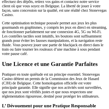
effectuez des dépôts, retirez vos gains et contactez notre service
client où que vous soyez en Belgique. La liberté de jouer à votre
façon, sans concession sur la qualité, est une réalité chez Stonevegas
Casino.
Cette optimisation technique poussée permet aux jeux les plus
gourmands en graphismes, y compris les jeux en direct en streaming,
de fonctionner parfaitement sur une connexion 4G, 5G ou Wi-Fi.
Les contrôles tactiles sont intuitifs, les boutons sont suffisamment
grands pour éviter les fausses manipulations, et la navigation reste
fluide. Vous pouvez jouer une partie de blackjack en direct dans le
train ou faire tourner les rouleaux d’une machine à sous pendant
votre pause café.
Une Licence et une Garantie Parfaites
Pratiquer en toute quiétude est un principe essentiel. Stonevegas
Casino détient un permis de la Commission des Jeux de Hasard
(CJH) de Belgique. Cette homologation officielle est votre
principale garantie. Elle signifie que nos activités sont surveillées,
que nos jeux sont vérifiés justes et que nous respectons une
réglementation rigoureuse, destiné pour protéger les utilisateurs.
L’ Dévouement pour une Pratique Responsable