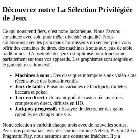
Découvrez notre La Sélection Privilégiée
de Jeux
Ce qui nous rend fiers, c’est notre ludothèque. Nous l’avons
constituée avec soin pour mêler diversité et qualité. Nous
collaborons avec les principaux fournisseurs du secteur pour vous
offrir des centaines de titres, des machines à sous aux jeux de table
traditionnels. L’ensemble des jeux est optimisé pour fonctionner
parfaitement sur tous vos appareils. Les graphismes sont soignés et
le gameplay est immersif.
Machines à sous :
Des classiques intemporels aux vidéo-slots
récents avec des bonus inventifs.
Jeux de table :
Plusieurs variantes de blackjack, roulette,
baccara et poker.
Jeux en direct :
Un avant-goût de casino réel avec des
croupiers en direct, diffusés en HD.
Jackpots progressifs :
Essayez de décrocher des gains
capables de changer une vie.
Notre sélection s’enrichit chaque mois avec de nouvelles sorties.
Avec nos partenariats avec des studios comme NetEnt, Play’n GO et
Pragmatic Play, nous assurons une constante fraîcheur. Il y a