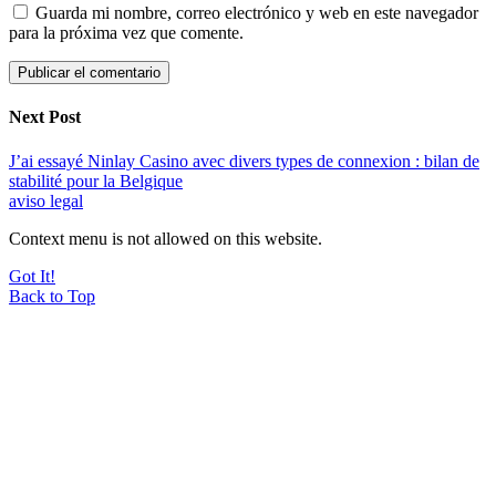
Guarda mi nombre, correo electrónico y web en este navegador
para la próxima vez que comente.
Next Post
J’ai essayé Ninlay Casino avec divers types de connexion : bilan de
stabilité pour la Belgique
aviso legal
Context menu is not allowed on this website.
Got It!
Back to Top