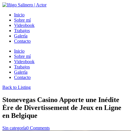
Inicio
Sobre mí
Videobook
Trabajos
Galería
Contacto
Inicio
Sobre mí
Videobook
Trabajos
Galería
Contacto
Back to Listing
Stonevegas Casino Apporte une Inédite
Ère de Divertissement de Jeux en Ligne
en Belgique
Sin categoría
0 Comments