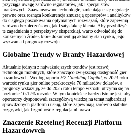
przyciąga uwagę zarówno regulatorów, jak i specjalistów
branżowych. Zaawansowane technologie, zmieniające się regulacje
prawne oraz rosnąca konkurencja zmuszają operatorów i analityków
do ciągłego poszukiwania optymalnych rozwiązań, które zapewnią
zarówno bezpieczeństwo, jak i satysfakcję klienta. Aby przybliżyć
te zagadnienia z perspektywy eksperckiej, warto odwołać się do
konkretnych źródeł, które dokumentują aktualny stan rynku, jego
wyzwania i prognozy rozwoju.
Globalne Trendy w Branży Hazardowej
Aktualnie jednym z najważniejszych trendów jest rozwój
technologii mobilnych, które znacząco zwiększają dostępność gier
hazardowych. Według raportu
H2 Gambling Capital
, w 2023 roku
wartość rynku gier online przekroczyła 70 miliardów dolarów, a
prognozy wskazują, że do 2025 roku tempo wzrostu utrzyma się na
poziomie 10-12% rocznie. W tym kontekście bardzo istotne jest, aby
operatorzy dysponowali szczegółową wiedzą na temat najbardziej
sprawdzonych platform i usług, które zapewniają zarówno stabilne
rozgrywki, jak i zgodność z regulacjami prawa.
Znaczenie Rzetelnej Recenzji Platform
Hazardowych