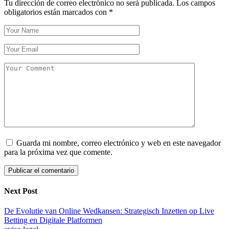
Tu dirección de correo electrónico no será publicada.
Los campos
obligatorios están marcados con
*
Guarda mi nombre, correo electrónico y web en este navegador
para la próxima vez que comente.
Next Post
De Evolutie van Online Wedkansen: Strategisch Inzetten op Live
Betting en Digitale Platformen