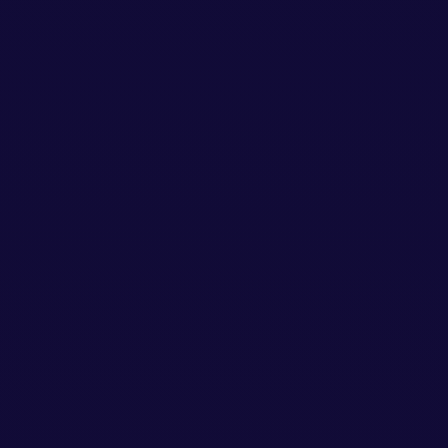
Promoția de
Galería
Creșterea
Engagement
bun venit
numărului de
inițial
atrage trafic
Contacto
înregistrări
de calitate
Bonusurile de
Transformarea
Rata de
bun venit cu
vizitatorilor în
conversie
termeni
jucători activi
rezonabili
Construirea
Oferte
unei relații de
personalizate
Fidelizare
încredere
pentru
durabile
jucători vechi
Dezvoltarea strategiilor
personalizate pentru bonusurile