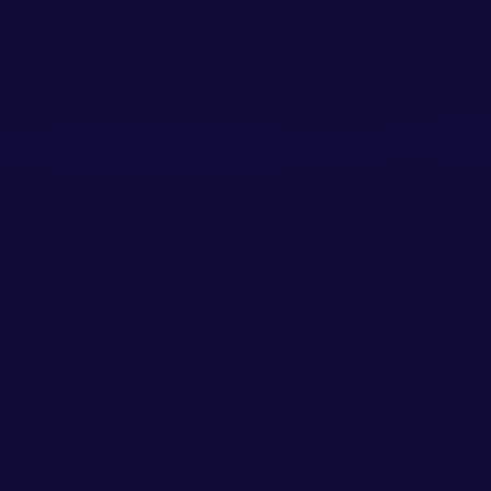
bonusurile atractive. Acestea sporesc nu doar interesul
inițial, ci și satisfacția pe termen lung a jucătorilor, dacă
sunt gestionate cu transparență și profesionalism.
„O strategie de bonus de bun venit
bine gândită poate crește rata de
conversie cu până la 35%, conform
datelor industriei, oferind astfel un
avantaj competitiv semnificativ.” —
Institutul European pentru Jocuri de
Noroc și Turism Digital
Elemente cheie ale unui bonus de
bun venit credibil și eficace