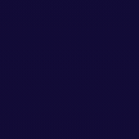
venit credibile, fundamentată pe transparență și valoare
reală, devine o necesitate strategică. În acest ansamblu,
platforme precum Roll Flame Casino exemplifică modul în
care operatorii de top pot combina inovația cu încrederea
pentru a câștiga și păstra jucători de calitate. Astfel, un
concept precum
ROLLFLAME BONUS BUN VENIT
nu mai
este doar o ofertă temporară, ci devine o componentă
esențială a unei strategii de succes pe termen lung.
Leave a Comment
Tu dirección de correo electrónico no será publicada.
Los
campos obligatorios están marcados con
*