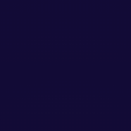
Guarda mi nombre, correo electrónico y web en este
navegador para la próxima vez que comente.