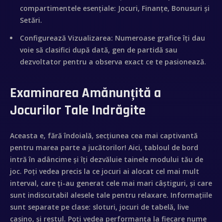
compartimentele esențiale: Jocuri, Finanțe, Bonusuri și
Setări.
Configurează Vizualizarea:
Numeroase grafice îți dau
voie să clasifici după dată, gen de partidă sau
dezvoltator pentru a observa exact ce te pasionează.
Examinarea Amănunțită a
Jocurilor Tale Indrăgite
Aceasta e, fără îndoială, secțiunea cea mai captivantă
pentru marea parte a jucătorilor! Aici, tabloul de bord
intră în adâncime și îți dezvăluie tainele modului tău de
joc. Poți vedea precis la ce jocuri ai alocat cel mai mult
interval, care ți-au generat cele mai mari câștiguri, și care
sunt indiscutabil alesele tale pentru relaxare. Informațiile
sunt separate pe clase: sloturi, jocuri de tabelă, live
casino, și restul. Poți vedea performanța la fiecare nume