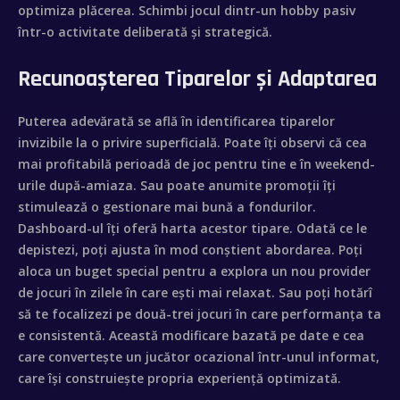
optimiza plăcerea. Schimbi jocul dintr-un hobby pasiv
într-o activitate deliberată și strategică.
Recunoașterea Tiparelor și Adaptarea
Puterea adevărată se află în identificarea tiparelor
invizibile la o privire superficială. Poate îți observi că cea
mai profitabilă perioadă de joc pentru tine e în weekend-
urile după-amiaza. Sau poate anumite promoții îți
stimulează o gestionare mai bună a fondurilor.
Dashboard-ul îți oferă harta acestor tipare. Odată ce le
depistezi, poți ajusta în mod conștient abordarea. Poți
aloca un buget special pentru a explora un nou provider
de jocuri în zilele în care ești mai relaxat. Sau poți hotărî
să te focalizezi pe două-trei jocuri în care performanța ta
e consistentă. Această modificare bazată pe date e cea
care convertește un jucător ocazional într-unul informat,
care își construiește propria experiență optimizată.