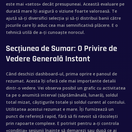
este mai «setos» decât presupuneai. Această evaluare pe
durată mare îți asigură o viziune foarte valoroasă. Te
ajută să-ți diversifici selecția și să-ți distribui banii către
jocurile care îți aduc cea mai semnificativă plăcere. E o
tehnică utilă de a-ți cunoaște norocul.
Secțiunea de Sumar: O Privire de
Inicio
Vedere Generală Instant
Sobre mí
Când deschizi dashboard-ul, prima oprire e panoul de
Videobook
rezumat. Acesta îți oferă cele mai importante detalii
dintr-o vedere. Vei observa posibil un grafic cu activitatea
Trabajos
ta pe o anumită interval (săptămânală, lunară), soldul
total mizat, câștigurile totale și soldul curent al contului.
Galería
Utilitatea acestui rezumat e mare. Îți furnizează un
punct de referință rapid, fără să fii nevoit să răscolești
Contacto
prin rapoarte complexe. E potrivit pentru a-ți controla
«condiția» sesiunii înainte să demarezi sau după ce ai