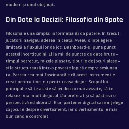
modern și unul obișnuit.
Din Date la Decizii: Filosofia din Spate
Filosofia e una simplă: informația îți dă putere. În trecut,
jucătorii navigau adesea în ceață. Aveau o înțelegere
limitată a fluxului lor de joc. Dashboard-ul pune punct
acestei incertitudini. El ia mii de puncte de date brute –
timpul petrecut, mizele plasate, tipurile de jocuri alese –
și le structurează într-o poveste logică despre sesiunea
ta. Partea cea mai fascinantă e că acest instrument e
creat pentru tine, nu pentru casa de joc. Scopul lui
principal e să te asiste să iei decizii mai avizate, să te
relaxezi mai mult de jocul tău preferat și să păstrezi o
perspectivă echilibrată. E un partener digital care înțelege
că jocul e despre divertisment, iar divertismentul e mai
bun când e controlat.