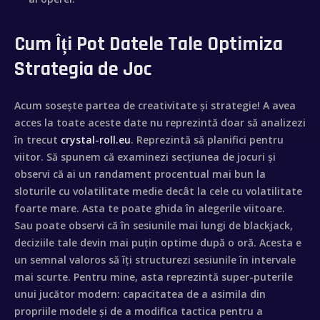
Cum Îți Pot Datele Tale Optimiza
Strategia de Joc
Acum sosește partea de creativitate și strategie! A avea
acces la toate aceste date nu reprezintă doar să analizezi
în trecut
crystal-roll.eu
. Reprezintă să planifici pentru
viitor. Să spunem că examinezi secțiunea de jocuri și
observi că ai un randament procentual mai bun la
sloturile cu volatilitate medie decât la cele cu volatilitate
foarte mare. Asta te poate ghida în alegerile viitoare.
Sau poate observi că în sesiunile mai lungi de blackjack,
deciziile tale devin mai puțin optime după o oră. Acesta e
un semnal valoros să îți structurezi sesiunile în intervale
mai scurte. Pentru mine, asta reprezintă super-puterile
unui jucător modern: capacitatea de a asimila din
propriile modele și de a modifica tactica pentru a