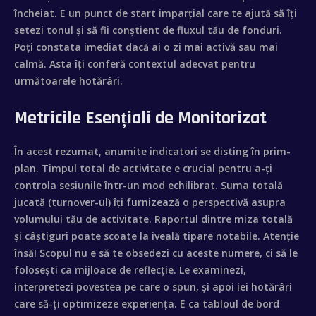
încheiat. E un punct de start imparțial care te ajută să îți
setezi tonul și să fii conștient de fluxul tău de fonduri.
Poți constata imediat dacă ai o zi mai activă sau mai
calmă. Asta îți conferă contextul adecvat pentru
următoarele hotărâri.
Metricile Esențiali de Monitorizat
În acest rezumat, anumite indicatori se disting în prim-
plan. Timpul total de activitate e crucial pentru a-ți
controla sesiunile într-un mod echilibrat. Suma totală
jucată (turnover-ul) îți furnizează o perspectivă asupra
volumului tău de activitate. Raportul dintre miza totală
și câștiguri poate scoate la iveală tipare notabile. Atenție
însă! Scopul nu e să te obsedezi cu aceste numere, ci să le
folosești ca mijloace de reflecție. Le examinezi,
interpretezi povestea pe care o spun, și apoi iei hotărâri
care să-ți optimizeze experiența. E ca tabloul de bord