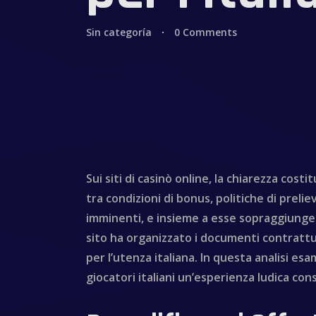
Sin categoría
0 Comments
Sui siti di casinò online, la chiarezza cos
tra condizioni di bonus, politiche di prelie
imminenti, e insieme a esse sopraggiunge l
sito ha organizzato i documenti contratt
per l’utenza italiana. In questa analisi es
giocatori italiani un’esperienza ludica con