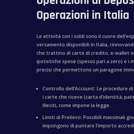
Operazioni di Deposi
Operazioni in Italia
Le attività con i soldi sono il cuore dell’
versamento disponibili in Italia, rinnovan
che trattino di carte di credito, e-wallet 
ipotetiche spese (spesso pari a zero) e i
precisi che permettono un paragone imm
Controllo dell’Account:
Le procedure di
i carte che riceve (carta d’identità, pat
illeciti, come impone la legge.
Limiti di Prelievo:
Possibili massimali gio
impongono di puntare l’importo accredit