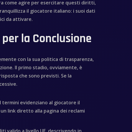
tra come agire per esercitare questi diritti,
quillizza il giocatore italiano: i suoi dati
ci da attivare.
 per la Conclusione
emente con la sua politica di trasparenza,
zione. Il primo stadio, ovviamente, è
i risposta che sono previsti. Se la
cessive.
 termini evidenziano al giocatore il
un link diretto alla pagina dei reclami
ti valido a livello UE, descrivendo in