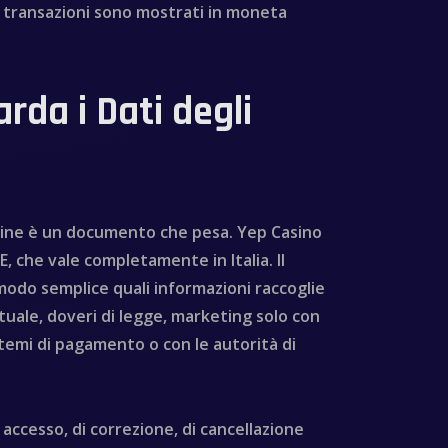
e le transazioni sono mostrati in moneta
da i Dati degli
 online è un documento che pesa. Yep Casino
, che vale completamente in Italia. Il
 modo semplice quali informazioni raccoglie
ttuale, doveri di legge, marketing solo con
stemi di pagamento o con le autorità di
 accesso, di correzione, di cancellazione