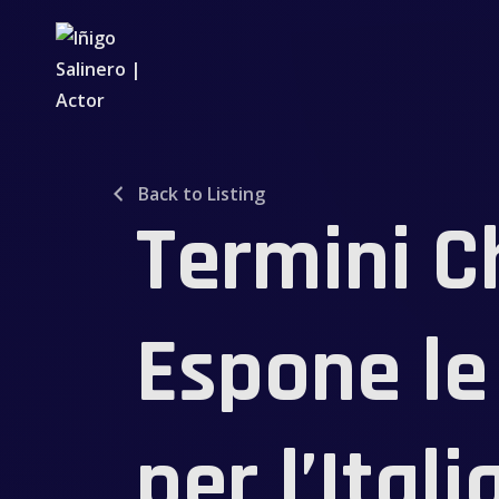
Back to Listing
Termini Ch
Espone le
per l’Itali