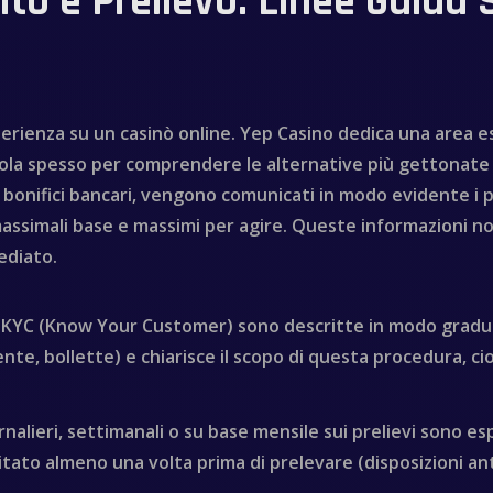
to e Prelievo: Linee Guida 
esperienza su un casinò online. Yep Casino dedica una area es
dola spesso per comprendere le alternative più gettonate e
o bonifici bancari, vengono comunicati in modo evidente i p
 massimali base e massimi per agire. Queste informazioni 
ediato.
 KYC (Know Your Customer) sono descritte in modo gradu
ente, bollette) e chiarisce il scopo di questa procedura, ci
rnalieri, settimanali o su base mensile sui prelievi sono es
ato almeno una volta prima di prelevare (disposizioni anti