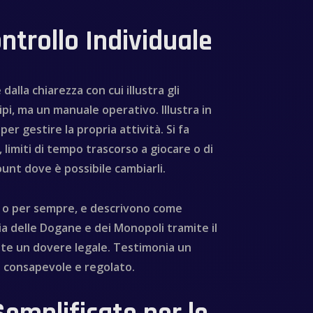
ntrollo Individuale
lla chiarezza con cui illustra gli
pi, ma un manuale operativo. Illustra in
r gestire la propria attività. Si fa
 limiti di tempo trascorso a giocare o di
ount dove è possibile cambiarli.
mpo o per sempre, e descrivono come
zia delle Dogane e dei Monopoli tramite il
nte un dovere legale. Testimonia un
iù consapevole e regolato.