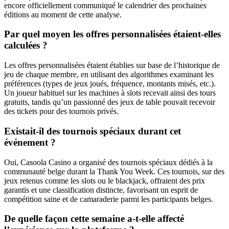
encore officiellement communiqué le calendrier des prochaines
éditions au moment de cette analyse.
Par quel moyen les offres personnalisées étaient-elles
calculées ?
Les offres personnalisées étaient établies sur base de l’historique de
jeu de chaque membre, en utilisant des algorithmes examinant les
préférences (types de jeux joués, fréquence, montants misés, etc.).
Un joueur habituel sur les machines à slots recevait ainsi des tours
gratuits, tandis qu’un passionné des jeux de table pouvait recevoir
des tickets pour des tournois privés.
Existait-il des tournois spéciaux durant cet
événement ?
Oui, Casoola Casino a organisé des tournois spéciaux dédiés à la
communauté belge durant la Thank You Week. Ces tournois, sur des
jeux retenus comme les slots ou le blackjack, offraient des prix
garantis et une classification distincte, favorisant un esprit de
compétition saine et de camaraderie parmi les participants belges.
De quelle façon cette semaine a-t-elle affecté