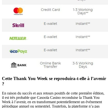
Cette Thank You Week se reproduira-t-elle à l’avenir
?
En raison du succès et aux retours positifs de cette première édition,
il est très probable que Casoola Casino reconduise la Thank You
Week à l’avenir, en en transformant potentiellement un événement
périodique annuel ou semestriel. Toutefois, la plateforme n’a pas