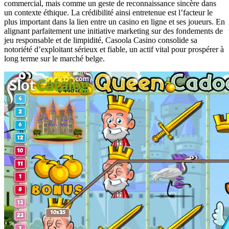
commercial, mais comme un geste de reconnaissance sincère dans
un contexte éthique. La crédibilité ainsi entretenue est l’facteur le
plus important dans la lien entre un casino en ligne et ses joueurs. En
alignant parfaitement une initiative marketing sur des fondements de
jeu responsable et de limpidité, Casoola Casino consolide sa
notoriété d’exploitant sérieux et fiable, un actif vital pour prospérer à
long terme sur le marché belge.