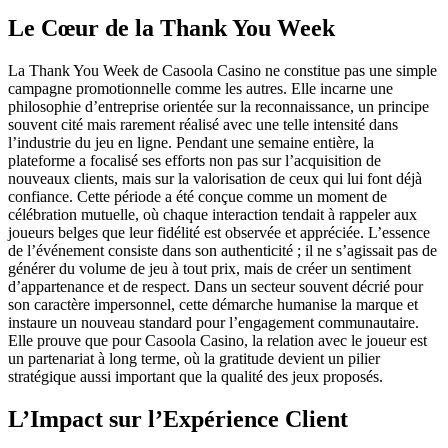
Le Cœur de la Thank You Week
La Thank You Week de Casoola Casino ne constitue pas une simple
campagne promotionnelle comme les autres. Elle incarne une
philosophie d’entreprise orientée sur la reconnaissance, un principe
souvent cité mais rarement réalisé avec une telle intensité dans
l’industrie du jeu en ligne. Pendant une semaine entière, la
plateforme a focalisé ses efforts non pas sur l’acquisition de
nouveaux clients, mais sur la valorisation de ceux qui lui font déjà
confiance. Cette période a été conçue comme un moment de
célébration mutuelle, où chaque interaction tendait à rappeler aux
joueurs belges que leur fidélité est observée et appréciée. L’essence
de l’événement consiste dans son authenticité ; il ne s’agissait pas de
générer du volume de jeu à tout prix, mais de créer un sentiment
d’appartenance et de respect. Dans un secteur souvent décrié pour
son caractère impersonnel, cette démarche humanise la marque et
instaure un nouveau standard pour l’engagement communautaire.
Elle prouve que pour Casoola Casino, la relation avec le joueur est
un partenariat à long terme, où la gratitude devient un pilier
stratégique aussi important que la qualité des jeux proposés.
L’Impact sur l’Expérience Client