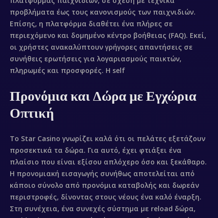
πλατφόρμας παιχνιδιών, σε σχέση με τεχνικά
προβλήματα έως τους κανονισμούς των παιχνιδιών.
Επίσης, η πλατφόρμα διαθέτει ένα πλήρες σε
περιεχόμενο και δομημένο κέντρο βοήθειας (FAQ). Εκεί,
οι χρήστες ανακαλύπτουν γρήγορες απαντήσεις σε
συνήθεις ερωτήσεις για λογαριασμούς παικτών,
πληρωμές και προσφορές. Η self
Προνόμια και Δώρα με Εγχώρια
Οπτική
Το Star Casino γνωρίζει καλά ότι οι πελάτες εξετάζουν
προσεκτικά τα δώρα. Για αυτό, έχει φτιάξει ένα
πλαίσιο που είναι εξίσου απλόχερο όσο και ξεκάθαρο.
Η προνομιακή εισαγωγής συνήθως αποτελείται από
κάποιο σύνολο από προνόμια καταβολής και δωρεάν
περιστροφές, δίνοντας στους νέους ένα καλό έναρξη.
Στη συνέχεια, ένα συνεχές σύστημα με reload δώρα,