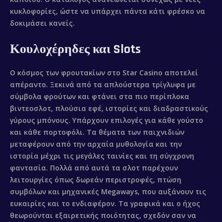
κυκλοφορίες, ώστε να υπάρχει πάντα κάτι φρέσκο να
δοκιμάσει κανείς.
Κουλοχέρηδες και Slots
Ο κόσμος των φρουτακίων στο Star Casino αποτελεί
απέραντο. Ξεκινά από τα απλούστερα τρίγλυφα με
σύμβολα φρούτων και φτάνει στα πιο περίπλοκα
βιντεοσλοτ, πλούσια εφέ, ιστορίες και διαδραστικούς
γύρους μπόνους. Υπάρχουν επιλογές για κάθε γούστο
και κάθε πορτοφόλι. Τα θέματα των παιχνιδιών
μεταφέρουν από την αρχαία μυθολογία και την
ιστορία μέχρι τις μεγάλες ταινίες και τη σύγχρονη
φαντασία. Πολλά από αυτά τα σλοτ παρέχουν
λειτουργίες όπως δωρεάν περιστροφές, πτώση
συμβόλων και μηχανικές Megaways, που αυξάνουν τις
ευκαιρίες και το ενδιαφέρον. Τα γραφικά και ο ήχος
θεωρούνται εξαιρετικής ποιότητας, σχεδόν σαν να