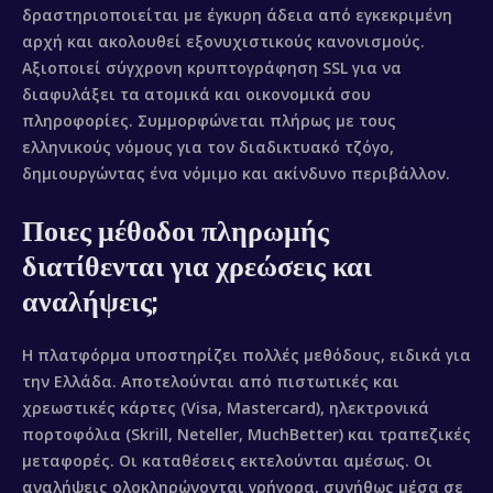
δραστηριοποιείται με έγκυρη άδεια από εγκεκριμένη
αρχή και ακολουθεί εξονυχιστικούς κανονισμούς.
Αξιοποιεί σύγχρονη κρυπτογράφηση SSL για να
διαφυλάξει τα ατομικά και οικονομικά σου
πληροφορίες. Συμμορφώνεται πλήρως με τους
ελληνικούς νόμους για τον διαδικτυακό τζόγο,
δημιουργώντας ένα νόμιμο και ακίνδυνο περιβάλλον.
Ποιες μέθοδοι πληρωμής
διατίθενται για χρεώσεις και
αναλήψεις;
Η πλατφόρμα υποστηρίζει πολλές μεθόδους, ειδικά για
την Ελλάδα. Αποτελούνται από πιστωτικές και
χρεωστικές κάρτες (Visa, Mastercard), ηλεκτρονικά
πορτοφόλια (Skrill, Neteller, MuchBetter) και τραπεζικές
μεταφορές. Οι καταθέσεις εκτελούνται αμέσως. Οι
αναλήψεις ολοκληρώνονται γρήγορα, συνήθως μέσα σε