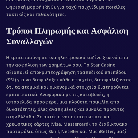
ψηφιακή μορφή (RNG), για ταχύ παιχνίδι με ποικίλες
τακτικές και πιθανότητες.
Τρόποι Πληρωμής και Ασφάλιση
Συναλλαγών
Η εμπιστοσύνη σε ένα ηλεκτρονικό καζίνο ξεκινά από
την ασφάλιση των χρημάτων σου. Το Star Casino
αξιοποιεί αποκρυπτογράφηση τραπεζικού επιπέδου
(SSL) για να διαφυλάξει κάθε στοιχείο, διασφαλίζοντας
ότι τα ατομικά και οικονομικά στοιχεία διατηρούνται
εμπιστευτικά. Αναφορικά με τις καταβολές, η
ιστοσελίδα προσφέρει μια πλούσια ποικιλία από
δυνατότητες, όλες αγαπημένες και εύκολα προσιτές
στην Ελλάδα. Σε αυτές είναι οι πιστωτικές και
χρεωστικές κάρτες (Visa, Mastercard), τα διαδικτυακά
πορτοφόλια όπως Skrill, Neteller και MuchBetter, μαζί