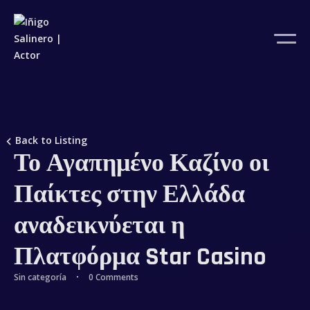
Back to Listing
Το Αγαπημένο Καζίνο οι
Παίκτες στην Ελλάδα
αναδεικνύεται η
Πλατφόρμα Star Casino
Sin categoría
0 Comments