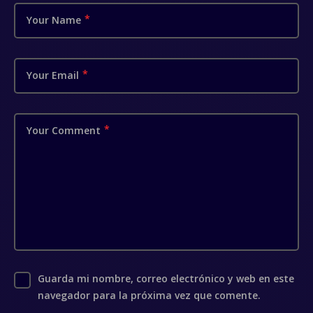
Your Name
Your Email
Your Comment
Guarda mi nombre, correo electrónico y web en este
navegador para la próxima vez que comente.