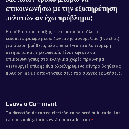
επικοινωνήσω με την εξυπηρέτηση
πελατών αν έχω πρόβλημα;
Η ομάδα υποστήριξης είναι παρούσα όλο το
εικοσιτετράωρο μέσω ζωντανής συνομιλίας (live chat)
για άμεση βοήθεια, μέσω email για πιο λεπτομερή
αιτήματα και τηλεφωνικά. Είναι εφικτό να
επικοινωνήσεις στα ελληνικά χωρίς πρόβλημα.
Λειτουργεί επίσης ένα ολοκληρωμένο κέντρο βοήθειας
(FAQ) online με απαντήσεις στις πιο συχνές ερωτήσεις.
Leave a Comment
Tu dirección de correo electrónico no será publicada.
Los
campos obligatorios están marcados con
*