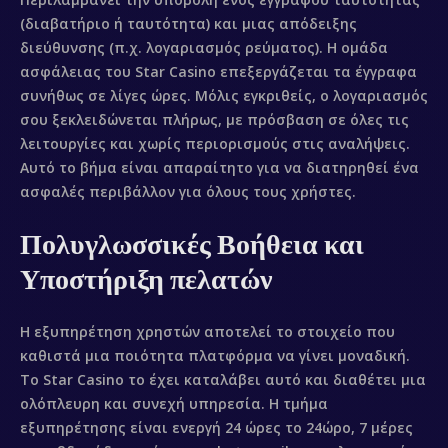
(διαβατήριο ή ταυτότητα) και μιας απόδειξης
διεύθυνσης (π.χ. λογαριασμός ρεύματος). Η ομάδα
ασφάλειας του Star Casino επεξεργάζεται τα έγγραφα
Inicio
συνήθως σε λίγες ώρες. Μόλις εγκριθείς, ο λογαριασμός
σου ξεκλειδώνεται πλήρως, με πρόσβαση σε όλες τις
λειτουργίες και χωρίς περιορισμούς στις αναλήψεις.
Sobre mí
Αυτό το βήμα είναι απαραίτητο για να διατηρηθεί ένα
ασφαλές περιβάλλον για όλους τους χρήστες.
Videobook
Πολυγλωσσικές Βοήθεια και
Trabajos
Υποστήριξη πελατών
Galería
Η εξυπηρέτηση χρηστών αποτελεί το στοιχείο που
Contacto
καθιστά μια ποιότητα πλατφόρμα να γίνει μοναδική.
Το Star Casino το έχει καταλάβει αυτό και διαθέτει μια
ολόπλευρη και συνεχή υπηρεσία. Η τμήμα
εξυπηρέτησης είναι ενεργή 24 ώρες το 24ώρο, 7 μέρες