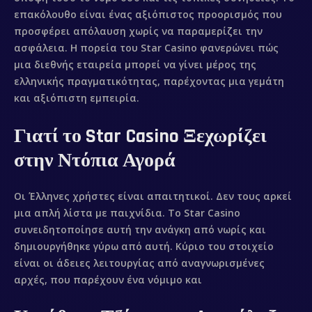
επακόλουθο είναι ένας αξιόπιστος προορισμός που
προσφέρει απόλαυση χωρίς να παραμερίζει την
ασφάλεια. Η πορεία του Star Casino φανερώνει πώς
μια διεθνής εταιρεία μπορεί να γίνει μέρος της
ελληνικής πραγματικότητας, παρέχοντας μια γεμάτη
και αξιόπιστη εμπειρία.
Γιατί το Star Casino Ξεχωρίζει
στην Ντόπια Αγορά
Οι Έλληνες χρήστες είναι απαιτητικοί. Δεν τους αρκεί
μια απλή λίστα με παιχνίδια. Το Star Casino
συνειδητοποίησε αυτή την ανάγκη από νωρίς και
δημιουργήθηκε γύρω από αυτή. Κύριο του στοιχείο
είναι οι άδειες λειτουργίας από αναγνωρισμένες
αρχές, που παρέχουν ένα νόμιμο και