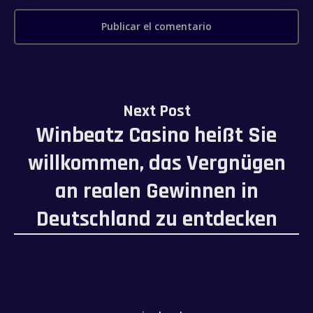
Next Post
Winbeatz Casino heißt Sie
willkommen, das Vergnügen
an realen Gewinnen in
Deutschland zu entdecken