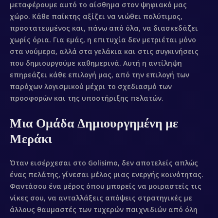
μεταφέρουμε αυτό το αίσθημα στον ψηφιακό μας
χώρο. Κάθε παίκτης αξίζει να νιώθει πολύτιμος,
προστατευμένος και, πάνω από όλα, να διασκεδάζει
χωρίς όρια. Για εμάς, η επιτυχία δεν μετριέται μόνο
στα νούμερα, αλλά στα γελάκια και στις συγκινήσεις
που δημιουργούμε καθημερινά. Αυτή η αντίληψη
επηρεάζει κάθε επιλογή μας, από την επιλογή των
παρόχων λογισμικού μέχρι το σχεδιασμό των
προσφορών και της υποστήριξης πελατών.
Μια Ομάδα Δημιουργημένη με
Μεράκι
Όταν εισέρχεσαι στο Golisimo, δεν αποτελείς απλώς
ένας πελάτης, γίνεσαι μέλος μιας ενεργής κοινότητας.
Φαντάσου ένα μέρος όπου μπορείς να μοιραστείς τις
νίκες σου, να ανταλλάξεις απόψεις στρατηγικές με
άλλους θαυμαστές των τυχερών παιχνιδιών από όλη