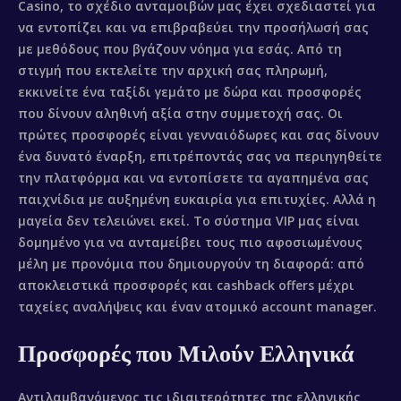
Casino, το σχέδιο ανταμοιβών μας έχει σχεδιαστεί για
να εντοπίζει και να επιβραβεύει την προσήλωσή σας
με μεθόδους που βγάζουν νόημα για εσάς. Από τη
στιγμή που εκτελείτε την αρχική σας πληρωμή,
εκκινείτε ένα ταξίδι γεμάτο με δώρα και προσφορές
που δίνουν αληθινή αξία στην συμμετοχή σας. Οι
πρώτες προσφορές είναι γενναιόδωρες και σας δίνουν
ένα δυνατό έναρξη, επιτρέποντάς σας να περιηγηθείτε
την πλατφόρμα και να εντοπίσετε τα αγαπημένα σας
παιχνίδια με αυξημένη ευκαιρία για επιτυχίες. Αλλά η
μαγεία δεν τελειώνει εκεί. Το σύστημα VIP μας είναι
δομημένο για να ανταμείβει τους πιο αφοσιωμένους
μέλη με προνόμια που δημιουργούν τη διαφορά: από
αποκλειστικά προσφορές και cashback offers μέχρι
ταχείες αναλήψεις και έναν ατομικό account manager.
Προσφορές που Μιλούν Ελληνικά
Αντιλαμβανόμενος τις ιδιαιτερότητες της ελληνικής