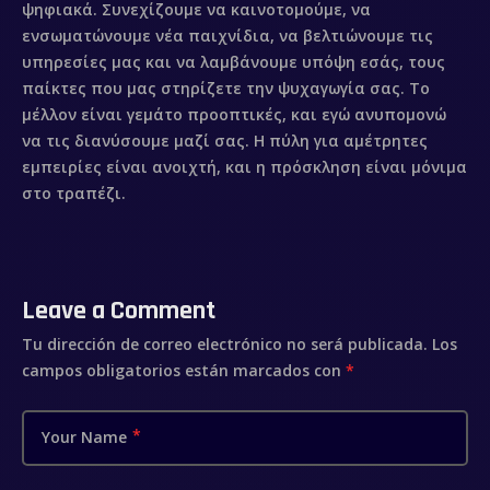
ψηφιακά. Συνεχίζουμε να καινοτομούμε, να
ενσωματώνουμε νέα παιχνίδια, να βελτιώνουμε τις
υπηρεσίες μας και να λαμβάνουμε υπόψη εσάς, τους
παίκτες που μας στηρίζετε την ψυχαγωγία σας. Το
μέλλον είναι γεμάτο προοπτικές, και εγώ ανυπομονώ
να τις διανύσουμε μαζί σας. Η πύλη για αμέτρητες
εμπειρίες είναι ανοιχτή, και η πρόσκληση είναι μόνιμα
στο τραπέζι.
Leave a Comment
Tu dirección de correo electrónico no será publicada.
Los
campos obligatorios están marcados con
*
Your Name