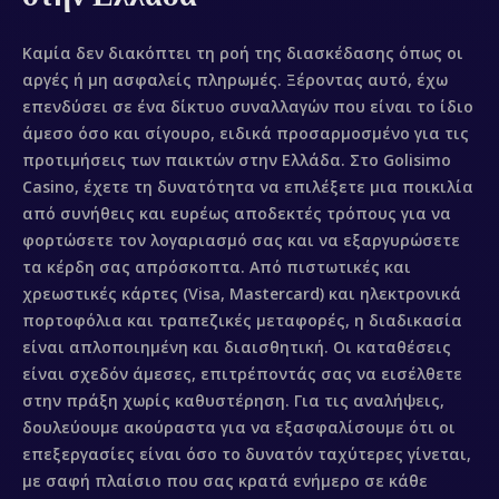
Καμία δεν διακόπτει τη ροή της διασκέδασης όπως οι
αργές ή μη ασφαλείς πληρωμές. Ξέροντας αυτό, έχω
επενδύσει σε ένα δίκτυο συναλλαγών που είναι το ίδιο
άμεσο όσο και σίγουρο, ειδικά προσαρμοσμένο για τις
προτιμήσεις των παικτών στην Ελλάδα. Στο Golisimo
Casino, έχετε τη δυνατότητα να επιλέξετε μια ποικιλία
από συνήθεις και ευρέως αποδεκτές τρόπους για να
φορτώσετε τον λογαριασμό σας και να εξαργυρώσετε
τα κέρδη σας απρόσκοπτα. Από πιστωτικές και
χρεωστικές κάρτες (Visa, Mastercard) και ηλεκτρονικά
πορτοφόλια και τραπεζικές μεταφορές, η διαδικασία
είναι απλοποιημένη και διαισθητική. Οι καταθέσεις
είναι σχεδόν άμεσες, επιτρέποντάς σας να εισέλθετε
στην πράξη χωρίς καθυστέρηση. Για τις αναλήψεις,
δουλεύουμε ακούραστα για να εξασφαλίσουμε ότι οι
επεξεργασίες είναι όσο το δυνατόν ταχύτερες γίνεται,
με σαφή πλαίσιο που σας κρατά ενήμερο σε κάθε