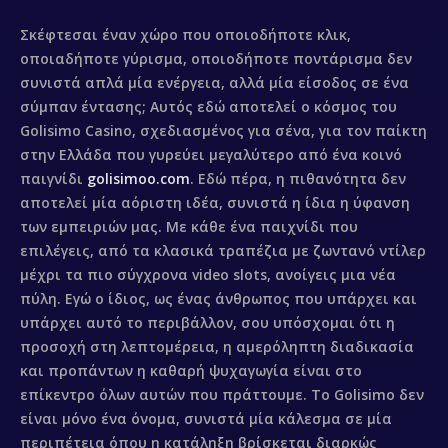
Σκέφτεσαι έναν χώρο που οποιοδήποτε κλικ,
οποιαδήποτε γύρισμα, οποιοδήποτε ποντάρισμα δεν
συνιστά απλά μία ενέργεια, αλλά μία είσοδος σε ένα
σύμπαν έντασης; Αυτός εδώ αποτελεί ο κόσμος του
Golisimo Casino, σχεδιασμένος για σένα, για τον παίκτη
στην Ελλάδα που γυρεύει μεγαλύτερο από ένα κοινό
παιγνίδι
golisimoo.com
. Εδώ πέρα, η πιθανότητα δεν
αποτελεί μία αόριστη ιδέα, συνιστά η ίδια η ύφανση
των εμπειριών μας. Με κάθε ένα παιχνίδι που
επιλέγεις, από τα κλασικά τραπέζια με ζωντανό ντίλερ
μέχρι τα πιο σύγχρονα video slots, ανοίγεις μια νέα
πύλη. Εγώ ο ίδιος, ως ένας άνθρωπος που υπάρχει και
υπάρχει αυτό το περιβάλλον, σου υπόσχομαι ότι η
προσοχή στη λεπτομέρεια, η αμερόληπτη διαδικασία
και προπάντων η καθαρή ψυχαγωγία είναι στο
επίκεντρο όλων αυτών που πράττουμε. Το Golisimo δεν
είναι μόνο ένα όνομα, συνιστά μία κάλεσμα σε μία
περιπέτεια όπου η κατάληξη βρίσκεται διαρκώς