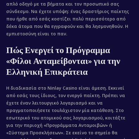
απλό οδηγό με τα βήματα και τον προσωπικό σας
σύνδεσμο. Να έχετε υπόψη: ένας δραστήριος παίκτης
που ήρθε από εσάς κοστίζει πολύ περισσότερο από
δέκα άτομα που θα εγγραφούν και θα λησμονηθούν. Η
εμπιστοσύνη είναι το παν.
Πώς Ενεργεί το Πρόγραμμα
«Φίλοι Ανταμείβονται» για την
Ελληνική Επικράτεια
Η διαδικασία στο Ninlay Casino είναι άμεση. Εκκινεί
από εσάς τους ίδιους, τον ενεργό παίκτη. Πρέπει να
έχετε έναν λειτουργικό λογαριασμό και να
Inicio
πραγματοποιήσετε τουλάχιστον μία κατάθεση. Στο
εσωτερικό του ατομικού σας λογαριασμού, κοιτάξτε
Sobre mí
για την περιοχή «Προγράμματα Ανταμοιβών» ή
«Σύστημα Προσκλήσεων». Σε εκείνο το σημείο θα
Videobook