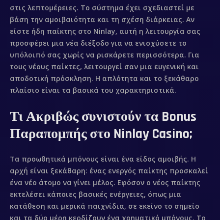
στις λεπτομέρειες. Το σύστημα έχει σχεδιαστεί με
βάση την αμοιβαιότητα και τη σχέση διάρκειας. Αν
είστε ήδη παίκτης στο Ninlay, αυτή η λειτουργία σας
προσφέρει μια νέα διέξοδο για να ενισχύσετε το
υπόλοιπό σας χωρίς να ρισκάρετε περισσότερα. Για
τους νέους παίκτες, λειτουργεί σαν μια ευγενική και
αποδοτική πρόσκληση. Η απλότητα και το ξεκάθαρο
πλαίσιο είναι τα βασικά του χαρακτηριστικά.
Τι Ακριβώς συνιστούν τα Bonus
Παραπομπής στο Ninlay Casino;
Τα προωθητικά μπόνους είναι ένα είδος αμοιβής. Η
αρχή είναι ξεκάθαρη: ένας ενεργός παίκτης προσκαλεί
ένα νέο άτομο να γίνει μέλος. Εφόσον ο νέος παίκτης
εκτελέσει κάποιες βασικές ενέργειες, όπως μια
κατάθεση και μερικά παιχνίδια, σε εκείνο το σημείο
και τα δύο μέρη κερδίζουν ένα χρηματικό μπόνους. Το