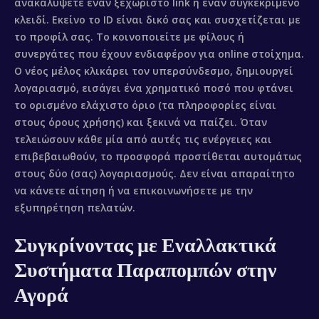
ανακαλύψετε έναν ξεχωριστό link ή έναν συγκεκριμένο
κλειδί. Εκείνο το ID είναι δικό σας και συσχετίζεται με
Trabajos
το προφίλ σας. Το κοινοποιείτε με φίλους ή
συνεργάτες που έχουν ενδιαφέρον για online στοίχημα.
Galería
Ο νέος μέλος κλικάρει τον υπερσύνδεσμο, δημιουργεί
λογαριασμό, εισάγει ένα χρηματικό ποσό που φτάνει
Contacto
το ορισμένο ελάχιστο όριο (τα πληροφορίες είναι
στους όρους χρήσης) και ξεκινά να παίζει. Όταν
τελειώσουν κάθε μία από αυτές τις ενέργειες και
επιβεβαιωθούν, το προσφορά προστίθεται αυτομάτως
στους δύο (σας) λογαριασμούς. Δεν είναι απαραίτητο
να κάνετε αίτηση ή να επικοινωνήσετε με την
εξυπηρέτηση πελατών.
Συγκρίνοντας με Εναλλακτικά
Συστήματα Παραπομπών στην
Αγορά