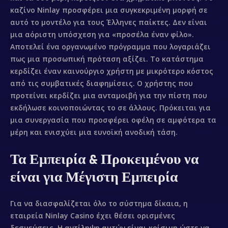
καζίνο Ninlay προσφέρει μια συγκεκριμένη μορφή σε
αυτό το μοντέλο για τους Έλληνες παίκτες. Δεν είναι
μια αόριστη υπόσχεση για «προσέλα έναν φίλο».
Αποτελεί ένα οργανωμένο πρόγραμμα που λογαριάζει
πως μια προσωπική πρόταση αξίζει. Το κατάστημα
κερδίζει έναν καινούργιο χρήστη με μικρότερο κόστος
από τις συμβατικές διαφημίσεις. Ο χρήστης που
προτείνει κερδίζει μια ανταμοιβή για την πίστη που
εκδήλωσε κοινοποιώντας το σε άλλους. Πρόκειται για
μια συνεργασία που προσφέρει οφέλη σε αμφότερα τα
μέρη και ενισχύει μια ευνοϊκή ανοδική τάση.
Τα Εμπειρία & Προκειμένου να
είναι για Μέγιστη Εμπειρία
Για να διασφαλίζεται όλο το σύστημα δίκαια, η
εταιρεία Ninlay Casino έχει θέσει ορισμένες
δεσμεύσεις. Η αντίληψη αυτών είναι κρίσιμη ώστε να