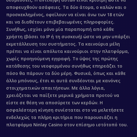
αποφευχθούν ασάφειες. Τα δύο άτομα, ο καλών και ο
προσκεκλημένος, οφείλουν να είναι άνω των 18 ετών
και να διαθέτουν επιβεβαιωμένες πληροφορίες.
Συνήθως, ισχύει μόνο μία παραπομπή από κάθε
χρήστη (βάσει το IP ή τη συσκευή) ώστε να μην υπάρξει
εκμετάλλευση του συστήματος. Τα καινούρια μέλη
πρέπει να είναι απόλυτα καινούριοι στην πλατφόρμα,
χωρίς προηγούμενη εγγραφή. Το ύψος της πρώτης
κατάθεσης του νεοφερμένου συνήθως επηρεάζει το
πόσο θα πάρουν τα δύο μέρη. Φυσικά, όπως και κάθε
άλλο μπόνους, έτσι κι αυτά συνδέονται με κανόνες
στοιχηματικών απαιτήσεων. Με άλλα λόγια,
χρειάζεται να παίξετε μερικά χρήματα προτού να
είστε σε θέση να αποσύρετε των κερδών. Η
ασφαλέστερη κίνηση συνίσταται στο να μελετήσετε
ενδελεχώς τα πλήρη κριτήρια που παρουσιάζει η
πλατφόρμα Ninlay Casino στον επίσημο ιστότοπό του.