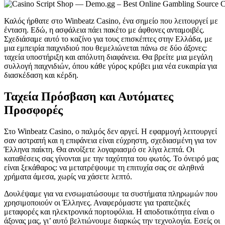
Καλός ήρθατε στο Winbeatz Casino, ένα σημείο που λειτουργεί με
ένταση. Εδώ, η ασφάλεια πάει πακέτο με άφθονες ανταμοιβές.
Σχεδιάσαμε αυτό το καζίνο για τους επισκέπτες στην Ελλάδα, με
μια εμπειρία παιχνιδιού που θεμελιώνεται πάνω σε δύο άξονες:
ταχεία υποστήριξη και απόλυτη διαφάνεια. Θα βρείτε μια μεγάλη
συλλογή παιχνιδιών, όπου κάθε γύρος κρύβει μια νέα ευκαιρία για
διασκέδαση και κέρδη.
Ταχεία Πρόσβαση και Αυτόματες
Προσφορές
Στο Winbeatz Casino, ο παλμός δεν αργεί. Η εφαρμογή λειτουργεί
σαν αστραπή και η επιφάνεια είναι εύχρηστη, σχεδιασμένη για τον
Έλληνα παίκτη. Θα ανοίξετε λογαριασμό σε λίγα λεπτά. Οι
καταθέσεις σας γίνονται με την ταχύτητα του φωτός. Το όνειρό μας
είναι ξεκάθαρος: να μετατρέψουμε τη επιτυχία σας σε αληθινά
χρήματα άμεσα, χωρίς να χάσετε λεπτό.
Δουλέψαμε για να ενσωματώσουμε τα συστήματα πληρωμών που
χρησιμοποιούν οι Έλληνες. Αναφερόμαστε για τραπεζικές
μεταφορές και ηλεκτρονικά πορτοφόλια. Η αποδοτικότητα είναι ο
άξονας μας, γι’ αυτό βελτιώνουμε διαρκώς την τεχνολογία. Εσείς οι