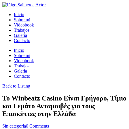
Inicio
Sobre mí
Videobook
Trabajos
Galería
Contacto
Inicio
Sobre mí
Videobook
Trabajos
Galería
Contacto
Back to Listing
Το Winbeatz Casino Είναι Γρήγορο, Τίμιο
και Γεμάτο Ανταμοιβές για τους
Επισκέπτες στην Ελλάδα
Sin categoría
0 Comments