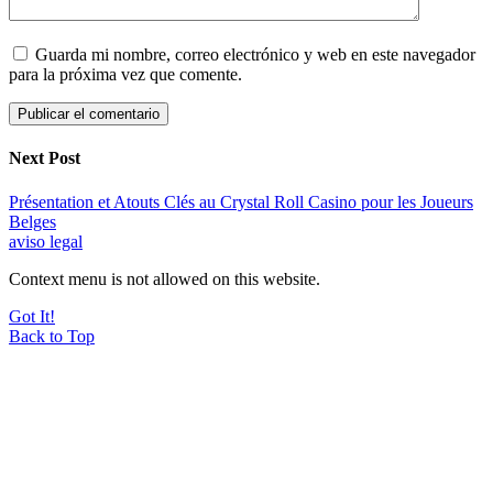
Guarda mi nombre, correo electrónico y web en este navegador
para la próxima vez que comente.
Next Post
Présentation et Atouts Clés au Crystal Roll Casino pour les Joueurs
Belges
aviso legal
Context menu is not allowed on this website.
Got It!
Back to Top