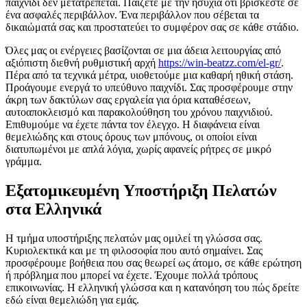
παιχνίδι δεν μετατρέπεται. Παίζετε με την ησυχία ότι βρίσκεστε σε
ένα ασφαλές περιβάλλον. Ένα περιβάλλον που σέβεται τα
δικαιώματά σας και προστατεύει το συμφέρον σας σε κάθε στάδιο.
Όλες μας οι ενέργειες βασίζονται σε μια άδεια λειτουργίας από
αξιόπιστη διεθνή ρυθμιστική αρχή
https://win-beatzz.com/el-gr/
.
Πέρα από τα τεχνικά μέτρα, υιοθετούμε μια καθαρή ηθική στάση.
Προάγουμε ενεργά το υπεύθυνο παιχνίδι. Σας προσφέρουμε στην
άκρη των δακτύλων σας εργαλεία για όρια καταθέσεων,
αυτοαποκλεισμό και παρακολούθηση του χρόνου παιχνιδιού.
Επιθυμούμε να έχετε πάντα τον έλεγχο. Η διαφάνεια είναι
θεμελιώδης και στους όρους των μπόνους, οι οποίοι είναι
διατυπωμένοι με απλά λόγια, χωρίς αφανείς ρήτρες σε μικρό
γράμμα.
Εξατομικευμένη Υποστήριξη Πελατών
στα Ελληνικά
Η τμήμα υποστήριξης πελατών μας ομιλεί τη γλώσσα σας.
Κυριολεκτικά και με τη φιλοσοφία που αυτό σημαίνει. Σας
προσφέρουμε βοήθεια που σας θεωρεί ως άτομο, σε κάθε ερώτηση
ή πρόβλημα που μπορεί να έχετε. Έχουμε πολλά τρόπους
επικοινωνίας. Η ελληνική γλώσσα και η κατανόηση του πώς δρείτε
εδώ είναι θεμελιώδη για εμάς.