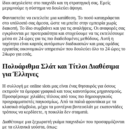
ίδιοι ασχολείστε στο παιχνίδι και τη στρατηγική σας. Εμείς
μεριμνούμε η σύστημα να δουλεύει άψογα.
Φανταστείτε να εκτελείτε μια κατάθεση. Το ποσό καταγράφεται
στο υπόλοιπό σας άμεσα, ώστε να μπείτε στην εμπειρία χωρίς
διακοπή. Το ίδιο συμβαίνει και για τις αναλήψεις. Οι αναφορές σας
εγκρίνονται με προτεραιότητα και στοχεύουμε να τις εκτελέσουμε
μέσα σε 24 ώρες για τις πιο διαδεδομένες μεθόδους. Αυτή η
ταχύτητα είναι καρπός αυτόματων διαδικασιών και μιας ομάδας
εργασίας οικονομικών υπηρεσιών που δουλεύει όλο το 24 ώρες το
24ωρο για εσάς.
Πολυάριθμα Σλάτ και Τίτλοι Διαθέσιμα
για Έλληνες
Η συλλογή με online slots μας είναι ένας θησαυρός για όσους
εκτιμούν τα όμορφα γραφικά και τους καινοτόμους μηχανισμούς.
Προσφέρουμε χιλιάδες τίτλους από τους πιο δημιουργικούς
προγραμματιστές παγκοσμίως. Από τα παλιά φρουτάκια με τα
κλασικά σύμβολα, μέχρι τα μοντέρνα βιντεοσλάτ με εκατοντάδες
τρόπους να κερδίσετε, η ποικιλία δεν σταματά.
Διαθέτουμε μια ξεχωριστή γκάμα παιχνιδιών που προσαρμόζονται
με τα ελληνικά γούστα, όπως: