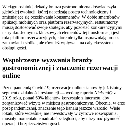
W ciągu ostatniej dekady branża gastronomiczna doświadczyła
głębokiej ewolucji, której napędzają postęp technologiczny i
zmieniające się oczekiwania konsumentów. W dobie smartfonów,
aplikacji mobilnych oraz platform rezerwacyjnych, restauratorzy
muszą dostosować swoje strategie, aby pozostać konkurencyjnymi
na rynku. Jednym z kluczowych elementów tej transformacji jest
rola platform rezerwacyjnych, które nie tylko usprawniają proces
zamawiania stolika, ale również wpływają na cały ekosystem
obsługi gości.
Współczesne wyzwania branży
gastronomicznej i znaczenie rezerwacji
online
Przed pandemią Covid-19, rezerwacje online stanowiły już istotny
segment działalności restauracji — według raportu
NielsenIQ
z
2019 roku, ponad 60% klientów korzystało z internetu, aby
zorganizować wizytę w miejscu gastronomicznym. Obecnie, w erze
post-pandemicznej, znaczenie tego kanału jeszcze wzrosło. Wiele
lokali, które wcześniej nie inwestowały w cyfrowe rozwiązania,
musiały momentalnie nadrobić zaległości, aby utrzymać płynność
operacji i bezpieczeństwo gości.