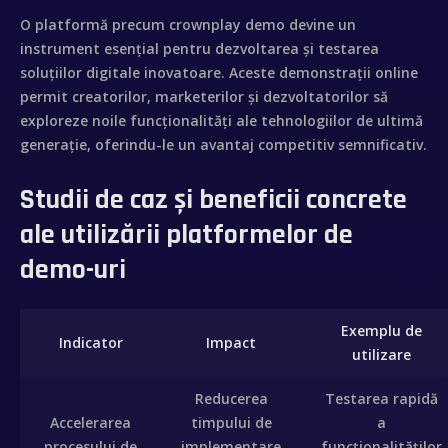
O platformă precum crownplay demo devine un
instrument esențial pentru dezvoltarea și testarea
soluțiilor digitale inovatoare. Aceste demonstrații online
permit creatorilor, marketerilor și dezvoltatorilor să
exploreze noile funcționalități ale tehnologiilor de ultimă
generație, oferindu-le un avantaj competitiv semnificativ.
Studii de caz și beneficii concrete
ale utilizării platformelor de
demo-uri
Exemplu de
Indicator
Impact
utilizare
Reducerea
Testarea rapidă
Accelerarea
timpului de
a
procesului de
implementare
funcționalităților