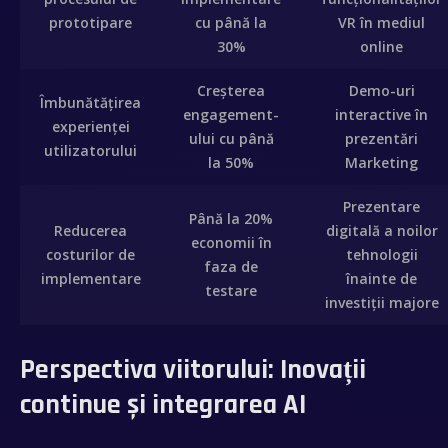
prototipare
cu până la
VR în mediul
30%
online
Creșterea
Demo-uri
Îmbunătățirea
engagement-
interactive în
experienței
ului cu până
prezentări
utilizatorului
la 50%
Marketing
Inicio
Prezentare
Până la 20%
Reducerea
digitală a noilor
economii în
Sobre mí
costurilor de
tehnologii
faza de
implementare
înainte de
testare
Videobook
investiții majore
Trabajos
Perspectiva viitorului: Inovații
continue și integrarea AI
Galería