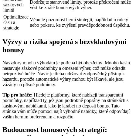
Dodržujte stanovené limity, protože překročení může
sázkových
vést ke ztrátě bonusových výher.
limitů
Optimalizace
Věnujte pozornost herní strategii, například u rulety
času a
nebo pokeru, ke zvýšení pravděpodobnosti úspěchu.
strategie
Výzvy a rizika spojená s bezvkladovými
bonusy
Navzdory mnoha výhodám je potřeba být obezřetný. Mnoho kasin
nastavuje sázkové podmínky a omezení výher, což může odradit
netrpezlivé hráče. Navíc je třeba udržovat zodpovědný přístup k
hazardu, protože automatické výhry mohou být lákavé, ale jsou
vázány na přísné podmínky.
Tip pro hráče:
Hledejte platformy, které nabízejí transparentní
podmínky, například ty, jež jsou podrobně popsány na stránkách s
kasinovými nabídkami, jako je larabet no deposit bonus. Tato
stránka vám může pomoci najít výhodné nabídky, které odpovídají
vašim herním preferencím a rozpočtu.
Budoucnost bonusových strategií: