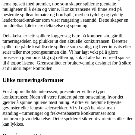
tema og sett med premier, noe som skaper spillerne gjentatte
muligheter til å delta og vinne. Konkurransene vil finne sted på
bestemte spilleautomater og bordspill, med en tydelig og tydelig
leaderboard-struktur som viser rangering i sanntid. Dette skaper en
umiddelbar følelse av deltakelse og spenning.
Deltakelse er lett: spillere logger seg bare på kontoen sin, går til
turneringsdelen og plukker ut den aktuelle konkurransen. Deretter
spiller de på de kvalifiserte spillene som vanlig, og hver innsats eller
seier teller mot poengsummen din. Vi har lagt vekt på å gjøre
prosessen gjennomsiktig og rettferdig, slik at alle har en reell sjanse
til å toppe listene. Grensesnittet er brukervennlig designet for å sikre
at du aldri taper kontrollen.
Ulike turneringsformater
For å opprettholde interessen, presenterer vi flere typer
konkurranser. Noen vil være fundert på ren omsetning, hvor det
gjelder å spinne hjulene mest mulig. Andre vil belønne høyeste
gevinster eller lengste seiersrekker. Vi vil også ha «last man
standing»-turneringer og frekvensbaserte konkurranser som
honorerer jevn deltakelse. Dette spekteret sikrer at varierte spillestiler
kan lykkes.