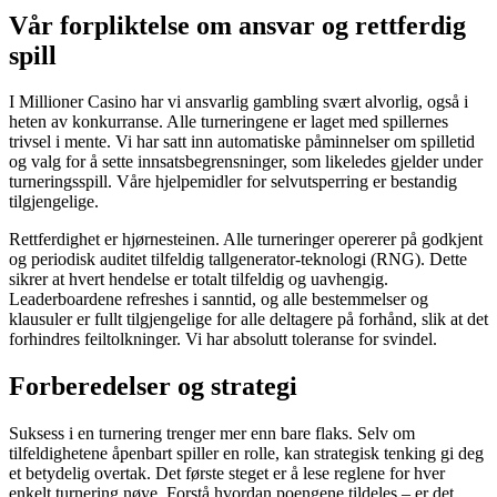
Vår forpliktelse om ansvar og rettferdig
spill
I Millioner Casino har vi ansvarlig gambling svært alvorlig, også i
heten av konkurranse. Alle turneringene er laget med spillernes
trivsel i mente. Vi har satt inn automatiske påminnelser om spilletid
og valg for å sette innsatsbegrensninger, som likeledes gjelder under
turneringsspill. Våre hjelpemidler for selvutsperring er bestandig
tilgjengelige.
Rettferdighet er hjørnesteinen. Alle turneringer opererer på godkjent
og periodisk auditet tilfeldig tallgenerator-teknologi (RNG). Dette
sikrer at hvert hendelse er totalt tilfeldig og uavhengig.
Leaderboardene refreshes i sanntid, og alle bestemmelser og
klausuler er fullt tilgjengelige for alle deltagere på forhånd, slik at det
forhindres feiltolkninger. Vi har absolutt toleranse for svindel.
Forberedelser og strategi
Suksess i en turnering trenger mer enn bare flaks. Selv om
tilfeldighetene åpenbart spiller en rolle, kan strategisk tenking gi deg
et betydelig overtak. Det første steget er å lese reglene for hver
enkelt turnering nøye. Forstå hvordan poengene tildeles – er det