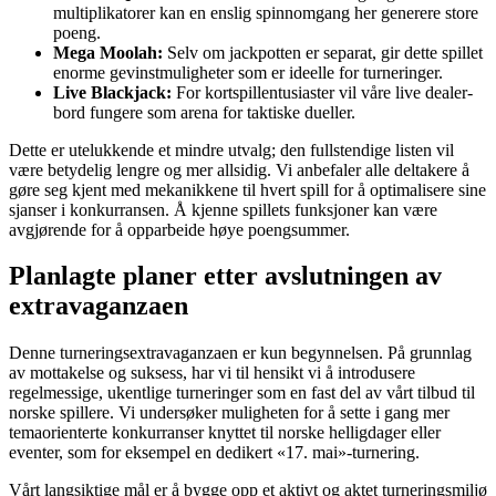
multiplikatorer kan en enslig spinnomgang her generere store
poeng.
Mega Moolah:
Selv om jackpotten er separat, gir dette spillet
enorme gevinstmuligheter som er ideelle for turneringer.
Live Blackjack:
For kortspillentusiaster vil våre live dealer-
bord fungere som arena for taktiske dueller.
Dette er utelukkende et mindre utvalg; den fullstendige listen vil
være betydelig lengre og mer allsidig. Vi anbefaler alle deltakere å
gøre seg kjent med mekanikkene til hvert spill for å optimalisere sine
sjanser i konkurransen. Å kjenne spillets funksjoner kan være
avgjørende for å opparbeide høye poengsummer.
Planlagte planer etter avslutningen av
extravaganzaen
Denne turneringsextravaganzaen er kun begynnelsen. På grunnlag
av mottakelse og suksess, har vi til hensikt vi å introdusere
regelmessige, ukentlige turneringer som en fast del av vårt tilbud til
norske spillere. Vi undersøker muligheten for å sette i gang mer
temaorienterte konkurranser knyttet til norske helligdager eller
eventer, som for eksempel en dedikert «17. mai»-turnering.
Vårt langsiktige mål er å bygge opp et aktivt og aktet turneringsmiljø