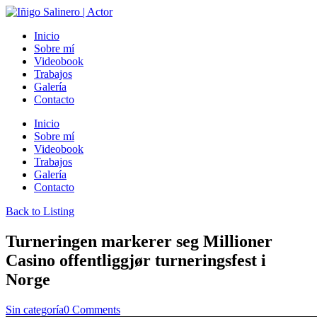
Inicio
Sobre mí
Videobook
Trabajos
Galería
Contacto
Inicio
Sobre mí
Videobook
Trabajos
Galería
Contacto
Back to Listing
Turneringen markerer seg Millioner
Casino offentliggjør turneringsfest i
Norge
Sin categoría
0 Comments