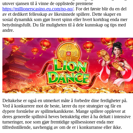
utover sjansen til å vinne de opplistede premiene
https://millionerscasino.eu.com/no-no/
. For det første blir du en del
av et dedikert fellesskap av likesinnede spillere. Dette skaper en
sosial dynamikk som gjør hvert spinn eller hvert kortdrag enda mer
betydningsfullt. Du får muligheten til å dele kunnskap og tips med
andre.
Deltakelse er også en utmerket måte å forbedre dine ferdigheter på.
Ved å konkurrere mot de beste, lærer du nye strategier og får en
dypere forståelse av spillmekanikkene. Mange spillere opplever at
deres generelle spillnivå heves betraktelig etter å ha deltatt i intensive
turneringer, noe som gjør fremtidige spillsessioner enda mer
tilfredsstillende, uavhengig av om de er i konkurranse eller ikke.