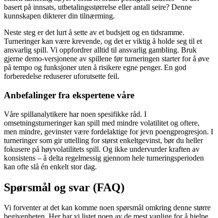
basert på innsats, utbetalingsstørrelse eller antall seire? Denne
kunnskapen dikterer din tilnærming.
Neste steg er det lurt å sette av et budsjett og en tidsramme.
Turneringer kan være krevende, og det er viktig å holde seg til et
ansvarlig spill. Vi oppfordrer alltid til ansvarlig gambling. Bruk
gjerne demo-versjonene av spillene før turneringen starter for å øve
på tempo og funksjoner uten å risikere egne penger. En god
forberedelse reduserer uforutsette feil.
Anbefalinger fra ekspertene våre
Våre spillanalytikere har noen spesifikke råd. I
omsetningsturneringer kan spill med mindre volatilitet og oftere,
men mindre, gevinster være fordelaktige for jevn poengprogresjon. I
turneringer som gir uttelling for størst enkeltgevinst, bør du heller
fokusere på høyvolatilitets spill. Og ikke undervurder kraften av
konsistens – å delta regelmessig gjennom hele turneringsperioden
kan ofte slå én enkelt stor dag.
Spørsmål og svar (FAQ)
Vi forventer at det kan komme noen spørsmål omkring denne større
begivenheten. Her har vi listet noen av de mest vanlige for å hjelpe