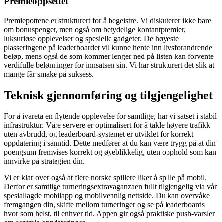
Premieoppsettet
Premiepottene er strukturert for å begeistre. Vi diskuterer ikke bare
om bonuspenger, men også om betydelige kontantpremier,
luksuriøse opplevelser og spesielle gadgeter. De høyeste
plasseringene på leaderboardet vil kunne hente inn livsforandrende
beløp, mens også de som kommer lenger ned på listen kan forvente
verdifulle belønninger for innsatsen sin. Vi har strukturert det slik at
mange får smake på suksess.
Teknisk gjennomføring og tilgjengelighet
For å ivareta en flytende opplevelse for samtlige, har vi satset i stabil
infrastruktur. Våre servere er optimalisert for å takle høyere trafikk
uten avbrudd, og leaderboard-systemet er utviklet for korrekt
oppdatering i sanntid. Dette medfører at du kan være trygg på at din
poengsum fremvises korrekt og øyeblikkelig, uten opphold som kan
innvirke på strategien din.
Vi er klar over også at flere norske spillere liker å spille på mobil.
Derfor er samtlige turneringsextravaganzaen fullt tilgjengelig via vår
spesiallagde mobilapp og mobilvennlig nettside. Du kan overvåke
fremgangen din, skifte mellom turneringer og se på leaderboards
hvor som helst, til enhver tid. Appen gir også praktiske push-varsler