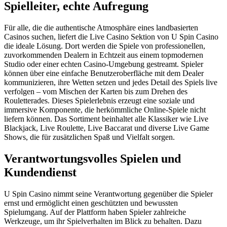
Spielleiter, echte Aufregung
Für alle, die die authentische Atmosphäre eines landbasierten
Casinos suchen, liefert die Live Casino Sektion von U Spin Casino
die ideale Lösung. Dort werden die Spiele von professionellen,
zuvorkommenden Dealern in Echtzeit aus einem topmodernen
Studio oder einer echten Casino-Umgebung gestreamt. Spieler
können über eine einfache Benutzeroberfläche mit dem Dealer
kommunizieren, ihre Wetten setzen und jedes Detail des Spiels live
verfolgen – vom Mischen der Karten bis zum Drehen des
Rouletterades. Dieses Spielerlebnis erzeugt eine soziale und
immersive Komponente, die herkömmliche Online-Spiele nicht
liefern können. Das Sortiment beinhaltet alle Klassiker wie Live
Blackjack, Live Roulette, Live Baccarat und diverse Live Game
Shows, die für zusätzlichen Spaß und Vielfalt sorgen.
Verantwortungsvolles Spielen und
Kundendienst
U Spin Casino nimmt seine Verantwortung gegenüber die Spieler
ernst und ermöglicht einen geschützten und bewussten
Spielumgang. Auf der Plattform haben Spieler zahlreiche
Werkzeuge, um ihr Spielverhalten im Blick zu behalten. Dazu