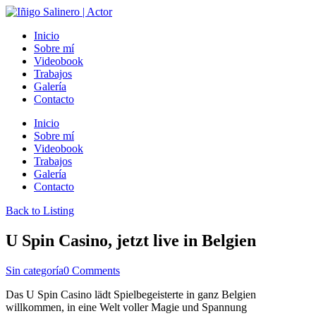
Inicio
Sobre mí
Videobook
Trabajos
Galería
Contacto
Inicio
Sobre mí
Videobook
Trabajos
Galería
Contacto
Back to Listing
U Spin Casino, jetzt live in Belgien
Sin categoría
0 Comments
Das U Spin Casino lädt Spielbegeisterte in ganz Belgien
willkommen, in eine Welt voller Magie und Spannung