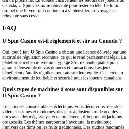
œuvre prochaine. En écoutant activement les retours des joueurs du
Canada, U Spin Casino se réinvente pour rester en tête. Le futur
promet une ferveur qui continuera à s’intensifier. Le voyage se
réinvente sans cesse.
FAQ
U Spin Casino est-il réglementé et sûr au Canada ?
Oui, tout à fait. U Spin Casino a obtenu une licence délivrée par une
autorité de régulation reconnue, ce qui le rend parfaitement légal. La
plateforme met en œuvre un cryptage SSL de haute qualité pour
garantir l’ensemble de vos données et transactions. Les jeux
bénéficient d’audits réguliers pour attester leur équité. Cela crée un
environnement de jeu fiable et sécurisé pour les joueurs canadiens.
Quels types de machines à sous sont disponibles sur
U Spin Casino ?
Le choix est considérable et éclectique. Vous découvrirez des slots
vidéo classiques et modernes, des jeux à plusieurs rouleaux, des
titres avec des méga-ways, et naturellement, d’importants jackpots
progressifs. Les thèmes parcourent l’aventure, la mythologie,
l’univers des films ou les fruits traditionnels. Des studios renommés