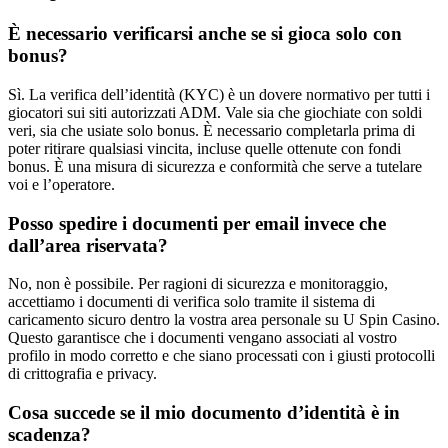
È necessario verificarsi anche se si gioca solo con
bonus?
Sì. La verifica dell’identità (KYC) è un dovere normativo per tutti i
giocatori sui siti autorizzati ADM. Vale sia che giochiate con soldi
veri, sia che usiate solo bonus. È necessario completarla prima di
poter ritirare qualsiasi vincita, incluse quelle ottenute con fondi
bonus. È una misura di sicurezza e conformità che serve a tutelare
voi e l’operatore.
Posso spedire i documenti per email invece che
dall’area riservata?
No, non è possibile. Per ragioni di sicurezza e monitoraggio,
accettiamo i documenti di verifica solo tramite il sistema di
caricamento sicuro dentro la vostra area personale su U Spin Casino.
Questo garantisce che i documenti vengano associati al vostro
profilo in modo corretto e che siano processati con i giusti protocolli
di crittografia e privacy.
Cosa succede se il mio documento d’identità è in
scadenza?