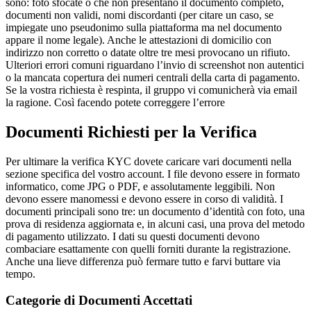
sono: foto sfocate o che non presentano il documento completo,
documenti non validi, nomi discordanti (per citare un caso, se
impiegate uno pseudonimo sulla piattaforma ma nel documento
appare il nome legale). Anche le attestazioni di domicilio con
indirizzo non corretto o datate oltre tre mesi provocano un rifiuto.
Ulteriori errori comuni riguardano l’invio di screenshot non autentici
o la mancata copertura dei numeri centrali della carta di pagamento.
Se la vostra richiesta è respinta, il gruppo vi comunicherà via email
la ragione. Così facendo potete correggere l’errore
Documenti Richiesti per la Verifica
Per ultimare la verifica KYC dovete caricare vari documenti nella
sezione specifica del vostro account. I file devono essere in formato
informatico, come JPG o PDF, e assolutamente leggibili. Non
devono essere manomessi e devono essere in corso di validità. I
documenti principali sono tre: un documento d’identità con foto, una
prova di residenza aggiornata e, in alcuni casi, una prova del metodo
di pagamento utilizzato. I dati su questi documenti devono
combaciare esattamente con quelli forniti durante la registrazione.
Anche una lieve differenza può fermare tutto e farvi buttare via
tempo.
Categorie di Documenti Accettati