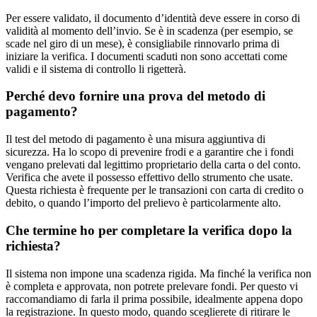
Per essere validato, il documento d’identità deve essere in corso di
validità al momento dell’invio. Se è in scadenza (per esempio, se
scade nel giro di un mese), è consigliabile rinnovarlo prima di
iniziare la verifica. I documenti scaduti non sono accettati come
validi e il sistema di controllo li rigetterà.
Perché devo fornire una prova del metodo di
pagamento?
Il test del metodo di pagamento è una misura aggiuntiva di
sicurezza. Ha lo scopo di prevenire frodi e a garantire che i fondi
vengano prelevati dal legittimo proprietario della carta o del conto.
Verifica che avete il possesso effettivo dello strumento che usate.
Questa richiesta è frequente per le transazioni con carta di credito o
debito, o quando l’importo del prelievo è particolarmente alto.
Che termine ho per completare la verifica dopo la
richiesta?
Il sistema non impone una scadenza rigida. Ma finché la verifica non
è completa e approvata, non potrete prelevare fondi. Per questo vi
raccomandiamo di farla il prima possibile, idealmente appena dopo
la registrazione. In questo modo, quando sceglierete di ritirare le