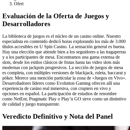
Ofert
Evaluación de la Oferta de Juegos y
Desarrolladores
La biblioteca de juegos es el núcleo de un casino online. Nuestro
especialista en contenido dedicó horas explorando los más de 3.000
títulos accesibles en U Spin Casino. La sensación general es buena.
Hay una elección que atiende bien a los seguidores a las tragaperras
y a los participantes de mesa. Encontramos una gama extensa de
slots, desde los estilos clásicos de frutas hasta las video slots más
modernas con jackpots progresivos. La sección de juegos de mesa
es completa, con múltiples versiones de blackjack, ruleta, baccarat y
póker. Merece una mención particular la zona de «Juegos en Vivo».
Desarrolladores líderes como Evolution Gaming ofrecen allí una
experiencia de casino real inmersiva, con crupiers en vivo y
opciones en español. La participación de estudios de renombre
como NetEnt, Pragmatic Play o Play’n GO sirve como un distintivo
de calidad y juego transparente.
Veredicto Definitivo y Nota del Panel