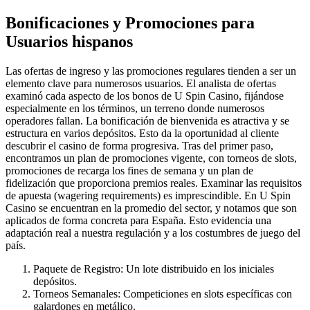
Bonificaciones y Promociones para
Usuarios hispanos
Las ofertas de ingreso y las promociones regulares tienden a ser un
elemento clave para numerosos usuarios. El analista de ofertas
examinó cada aspecto de los bonos de U Spin Casino, fijándose
especialmente en los términos, un terreno donde numerosos
operadores fallan. La bonificación de bienvenida es atractiva y se
estructura en varios depósitos. Esto da la oportunidad al cliente
descubrir el casino de forma progresiva. Tras del primer paso,
encontramos un plan de promociones vigente, con torneos de slots,
promociones de recarga los fines de semana y un plan de
fidelización que proporciona premios reales. Examinar las requisitos
de apuesta (wagering requirements) es imprescindible. En U Spin
Casino se encuentran en la promedio del sector, y notamos que son
aplicados de forma concreta para España. Esto evidencia una
adaptación real a nuestra regulación y a los costumbres de juego del
país.
Paquete de Registro: Un lote distribuido en los iniciales
depósitos.
Torneos Semanales: Competiciones en slots específicas con
galardones en metálico.