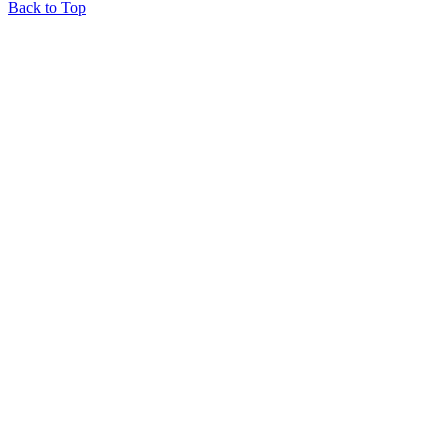
Back to Top