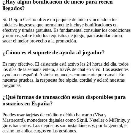
¿Hay algún bonificación de inicio para recién
llegados?
Sí. U Spin Casino ofrece un paquete de inicio vinculado a tus
iniciales ingresos, que normalmente incluye bonificaciones en
efectivo y tiradas gratuitas. Es fundamental consultar los condiciones
y normas, sobre todo los requisitos de juego, para asimilar cómo
sacar el mejor provecho a la promoción.
¿Cómo es el soporte de ayuda al jugador?
Es muy efectivo. El asistencia está activo las 24 horas del día, todos
los días de la semana entera, a través de chat en vivo. Los asistentes
ayudan en español. Asimismo puedes comunicarte por e-mail. En
nuestras pruebas, la respuesta fue rápida, cordial y aclaró nuestras
preguntas.
¿Qué formas de transacción están disponibles para
usuarios en España?
Puedes usar tarjetas de crédito y débito bancario (Visa y
Mastercard), monederos digitales como Skrill, Neteller o MiFinity, y
giros bancarios. Los depósitos son instantáneos y, por lo general, el
casino no aplica cargos en las gestiones.