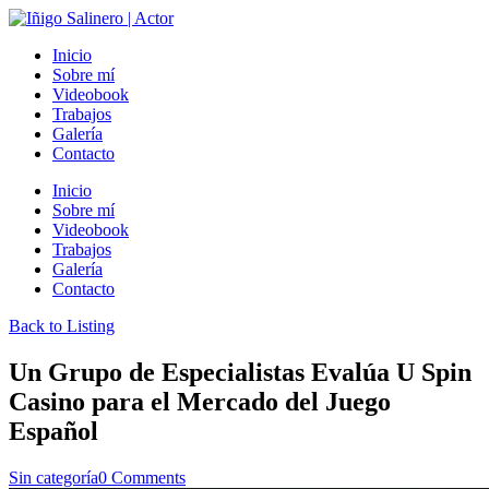
Inicio
Sobre mí
Videobook
Trabajos
Galería
Contacto
Inicio
Sobre mí
Videobook
Trabajos
Galería
Contacto
Back to Listing
Un Grupo de Especialistas Evalúa U Spin
Casino para el Mercado del Juego
Español
Sin categoría
0 Comments