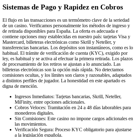
Sistemas de Pago y Rapidez en Cobros
El flujo en las transacciones es un termómetro clave de la seriedad
de un casino. Verificamos personalmente los métodos de ingreso y
de retirada disponibles para España. La oferta es adecuada e
contiene opciones muy establecidas en nuestro país: tarjetas Visa y
Mastercard, billeteras electrónicas como Skrill y Neteller, y
transferencias bancarias. Los depósitos son instantáneos, como es lo
habitual. El trámite de verificación de cuenta (KYC), exigido por
ley, es habitual y se activa al efectuar la primera retirada. Los plazos
de procesamiento de los retiros se ajustan a lo anunciado. Las
billeteras electrónicas son la opción más rápida. No detectamos
comisiones ocultas, y los límites son claros y razonables, adaptados
a distintos perfiles de jugador. La honestidad en este apartado es
digna de mención.
Ingresos Inmediatos: Tarjetas bancarias, Skrill, Neteller,
MiFinity, entre opciones adicionales.
Cobros Veloces: Tramitación en 24 a 48 días laborables para
monederos digitales.
Sin Comisiones: Este casino no impone cargos adicionales en
las movimientos.
Verificación Segura: Proceso KYC obligatorio para ajustarse
a la legislación española.