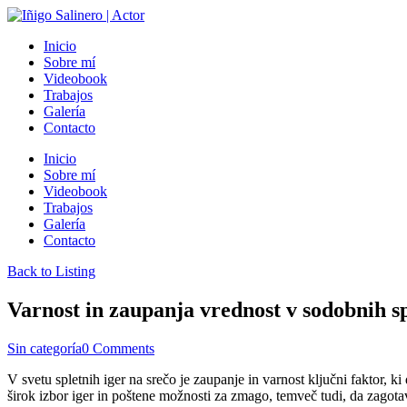
Inicio
Sobre mí
Videobook
Trabajos
Galería
Contacto
Inicio
Sobre mí
Videobook
Trabajos
Galería
Contacto
Back to Listing
Varnost in zaupanja vrednost v sodobnih sp
Sin categoría
0 Comments
V svetu spletnih iger na srečo je zaupanje in varnost ključni faktor,
širok izbor iger in poštene možnosti za zmago, temveč tudi, da zagotavlj