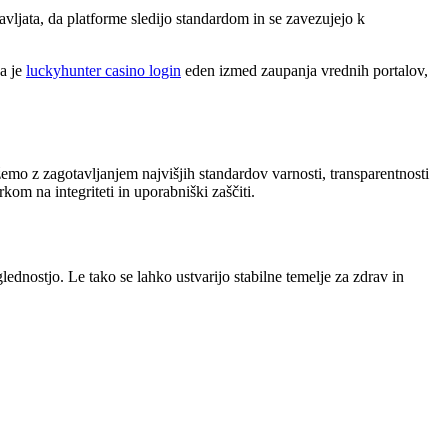
avljata, da platforme sledijo standardom in se zavezujejo k
ga je
luckyhunter casino login
eden izmed zaupanja vrednih portalov,
žemo z zagotavljanjem najvišjih standardov varnosti, transparentnosti
kom na integriteti in uporabniški zaščiti.
dnostjo. Le tako se lahko ustvarijo stabilne temelje za zdrav in