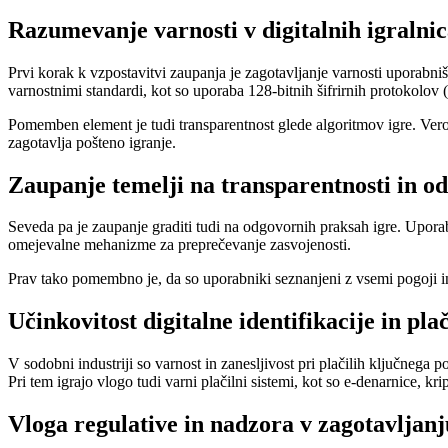
Razumevanje varnosti v digitalnih igralni
Prvi korak k vzpostavitvi zaupanja je zagotavljanje varnosti uporabniš
varnostnimi standardi, kot so uporaba 128-bitnih šifrirnih protokolov (
Pomemben element je tudi transparentnost glede algoritmov igre. Verodo
zagotavlja pošteno igranje.
Zaupanje temelji na transparentnosti in 
Seveda pa je zaupanje graditi tudi na odgovornih praksah igre. Upo
omejevalne mehanizme za preprečevanje zasvojenosti.
Prav tako pomembno je, da so uporabniki seznanjeni z vsemi pogoji in 
Učinkovitost digitalne identifikacije in pla
V sodobni industriji so varnost in zanesljivost pri plačilih ključneg
Pri tem igrajo vlogo tudi varni plačilni sistemi, kot so e-denarnice, 
Vloga regulative in nadzora v zagotavljan