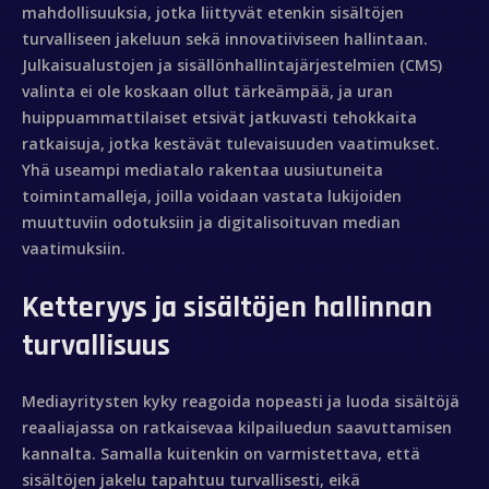
mahdollisuuksia, jotka liittyvät etenkin sisältöjen
turvalliseen jakeluun sekä innovatiiviseen hallintaan.
Julkaisualustojen ja sisällönhallintajärjestelmien (CMS)
valinta ei ole koskaan ollut tärkeämpää, ja uran
huippuammattilaiset etsivät jatkuvasti tehokkaita
ratkaisuja, jotka kestävät tulevaisuuden vaatimukset.
Yhä useampi mediatalo rakentaa uusiutuneita
toimintamalleja, joilla voidaan vastata lukijoiden
muuttuviin odotuksiin ja digitalisoituvan median
vaatimuksiin.
Ketteryys ja sisältöjen hallinnan
turvallisuus
Mediayritysten kyky reagoida nopeasti ja luoda sisältöjä
reaaliajassa on ratkaisevaa kilpailuedun saavuttamisen
kannalta. Samalla kuitenkin on varmistettava, että
sisältöjen jakelu tapahtuu turvallisesti, eikä