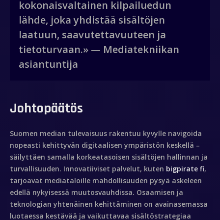
kokonaisvaltainen kilpailuedun
lähde, joka yhdistää sisältöjen
laatuun, saavutettavuuteen ja
tietoturvaan.» — Mediatekniikan
asiantuntija
Johtopäätös
Suomen median tulevaisuus rakentuu kyvylle navigoida
nopeasti kehittyvän digitaalisen ympäristön keskellä –
säilyttäen samalla korkeatasoisen sisältöjen hallinnan ja
turvallisuuden. Innovatiiviset palvelut, kuten
bigpirate fi
,
tarjoavat mediataloille mahdollisuuden pysyä askeleen
edellä nykyisessä muutosvauhdissa. Osaamisen ja
teknologian yhtenäinen kehittäminen on avainasemassa
luotaessa kestävää ja vaikuttavaa sisältöstrategiaa