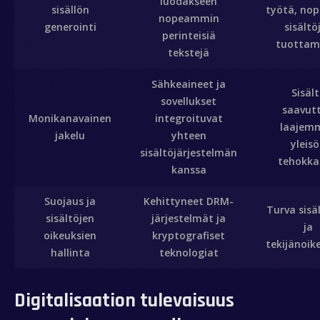
luodakseen
sisällön
työtä, no
nopeammin
generointi
sisältö
perinteisiä
tuottam
tekstejä
Sähkeaineet ja
Sisäl
sovellukset
saavut
Monikanavainen
integroituvat
laajem
jakelu
yhteen
yleis
sisältöjärjestelmän
tehokka
Inicio
kanssa
Sobre mí
Suojaus ja
Kehittyneet DRM-
Turva sisä
sisältöjen
järjestelmät ja
ja
Videobook
oikeuksien
kryptografiset
tekijänoik
hallinta
teknologiat
Trabajos
Digitalisaation tulevaisuus
Galería