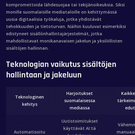
kompromettoida lähdesuojaa tai tekijänoikeuksia. Siksi
monille suomalaisille mediataloille on kehittymässä
uusia digitaalisia työkaluja, jotka yhdistävät
tehokkuuden ja tietoturvan. Näihin kuuluvat esimerkiksi
edistyneet sisällönhallintajärjestelmät, jotka
mahdollistavat monikanavaisen jakelun ja yksilöllisten
sisältöjen hallinnan.
Teknologian vaikutus sisältöjen
hallintaan ja jakeluun
Harjoitukset
Kaikke
Teknologinen
suomalaisessa
tärkei
kehitys
mediassa
edut
Uutistoimitukset
Vähem
käyttävät AI:tä
Automatisoitu
manuaal