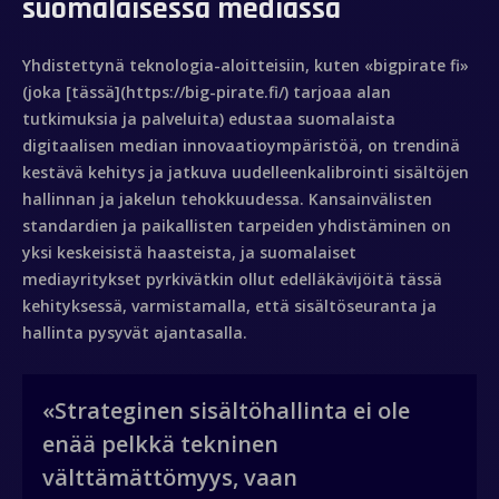
suomalaisessa mediassa
Contacto
Yhdistettynä teknologia-aloitteisiin, kuten «bigpirate fi»
(joka [tässä](https://big-pirate.fi/) tarjoaa alan
tutkimuksia ja palveluita) edustaa suomalaista
digitaalisen median innovaatioympäristöä, on trendinä
kestävä kehitys ja jatkuva uudelleenkalibrointi sisältöjen
hallinnan ja jakelun tehokkuudessa. Kansainvälisten
standardien ja paikallisten tarpeiden yhdistäminen on
yksi keskeisistä haasteista, ja suomalaiset
mediayritykset pyrkivätkin ollut edelläkävijöitä tässä
kehityksessä, varmistamalla, että sisältöseuranta ja
hallinta pysyvät ajantasalla.
«Strateginen sisältöhallinta ei ole
enää pelkkä tekninen
välttämättömyys, vaan