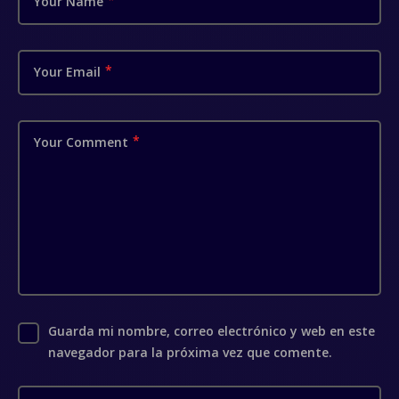
Your Name
Your Email
Your Comment
Guarda mi nombre, correo electrónico y web en este
navegador para la próxima vez que comente.