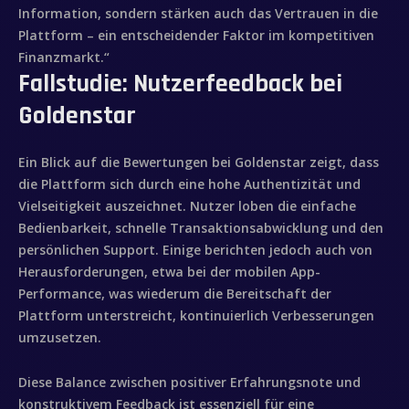
Information, sondern stärken auch das Vertrauen in die
Trabajos
Plattform – ein entscheidender Faktor im kompetitiven
Finanzmarkt.“
Galería
Fallstudie: Nutzerfeedback bei
Goldenstar
Contacto
Ein Blick auf die Bewertungen bei Goldenstar zeigt, dass
die Plattform sich durch eine hohe Authentizität und
Vielseitigkeit auszeichnet. Nutzer loben die einfache
Bedienbarkeit, schnelle Transaktionsabwicklung und den
persönlichen Support. Einige berichten jedoch auch von
Herausforderungen, etwa bei der mobilen App-
Performance, was wiederum die Bereitschaft der
Plattform unterstreicht, kontinuierlich Verbesserungen
umzusetzen.
Diese Balance zwischen positiver Erfahrungsnote und
konstruktivem Feedback ist essenziell für eine