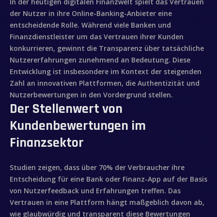
In der heutigen digitalen Finanzwelt spielt das Vertrauen
der Nutzer in ihre Online-Banking-Anbieter eine
entscheidende Rolle. Während viele Banken und
Finanzdienstleister um das Vertrauen ihrer Kunden
konkurrieren, gewinnt die Transparenz über tatsächliche
Nutzererfahrungen zunehmend an Bedeutung. Diese
Entwicklung ist insbesondere im Kontext der steigenden
Zahl an innovativen Plattformen, die Authentizität und
Nutzerbewertungen in den Vordergrund stellen.
Der Stellenwert von
Kundenbewertungen im
Finanzsektor
Studien zeigen, dass
über 70%
der Verbraucher ihre
Entscheidung für eine Bank oder Finanz-App auf der Basis
von Nutzerfeedback und Erfahrungen treffen. Das
Vertrauen in eine Plattform hängt maßgeblich davon ab,
wie glaubwürdig und transparent diese Bewertungen