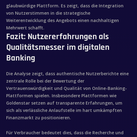
glaubwürdige Plattform. Es zeigt, dass die Integration
von Nutzerstimmen in die strategische
Weiterentwicklung des Angebots einen nachhaltigen
Mehrwert schafft.
Fazit: Nutzererfahrungen als
Qualitätsmesser im digitalen
Banking
Die Analyse zeigt, dass authentische Nutzerberichte eine
zentrale Rolle bei der Bewertung der
Vertrauenswürdigkeit und Qualität von Online-Banking-
Plattformen spielen. Insbesondere Plattformen wie
Goldenstar setzen auf transparente Erfahrungen, um
sich als verlässliche Anlaufstelle im hart umkämpften
Finanzmarkt zu positionieren.
Für Verbraucher bedeutet dies, dass die Recherche und