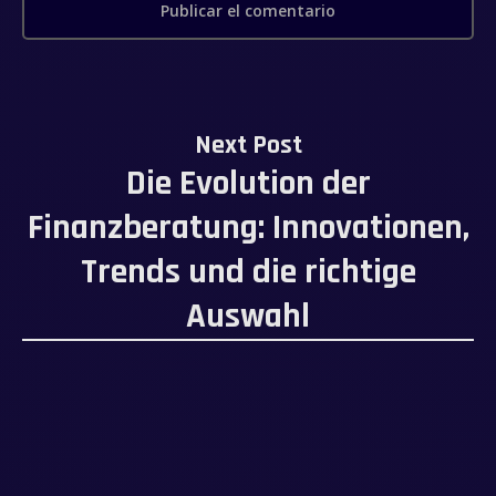
Next Post
Die Evolution der
Finanzberatung: Innovationen,
Trends und die richtige
Auswahl