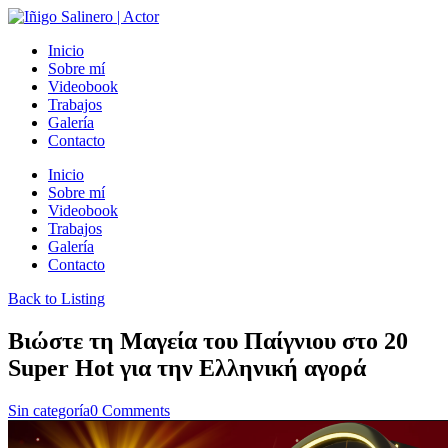
Inicio
Sobre mí
Videobook
Trabajos
Galería
Contacto
Inicio
Sobre mí
Videobook
Trabajos
Galería
Contacto
Back to Listing
Βιώστε τη Μαγεία του Παίγνιου στο 20
Super Hot για την Ελληνική αγορά
Sin categoría
0 Comments