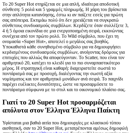
Το 20 Super Hot στηρίζεται σε μια απλή, ιδιαίτερα αποδοτική
σύνθεση: 5 ρολά και 5 γραμμές πληρωμής. Η χάρη του βρίσκεται
στην απλότητα κατανόησης, έστω κι αν παίζετε εσείς για πρώτη
σας απόπειρα. Εκτιμάω πολύ ότι δεν χρειάζεται να συγκρατώ
σύνθετους συνδυασμούς συμβόλων. Κερδίζετε όταν συλλέξετε 3,
4 ή 5 όμοια εικονίδια σε μια ενεργοποιημένη σειρά, εκκινώντας
συνέχεια από τον πρώτο ρολό. Το Wild σύμβολο, που έχει τη
ονομασία «Super Hot», αποτελεί ο μεγάλος σας βοηθός.
Υποκαθιστά κάθε συνηθισμένο σύμβολο για να δημιουργήσει
κερδισμένους συνδυασμούς συμβόλων, ανοίγοντας δρόμους για
επιτυχίες που αλλιώς θα αποφεύγονταν. Το Scatter, που είναι τον
αριθμητικό 20, κατέχει το κλειδί για το πιο συναρπαστικότερο
μέρος. Η στρατηγική είναι καθαρή: διαχειριστείτε σωστά το
ποντάρισμά σας με προσοχή, διαλέγοντας την σωστή αξία
νομίσματος και τον αριθμητικό μονάδων ανά σειρά. Το παιχνίδι
παρέχει ευέλικτες δυνατότητες, ώστε να προσαρμόσετε το
ποντάρισμα σύμφωνα με το στυλ και το οικονομικό πλαίσιο σας.
Γιατί το 20 Super Hot προσαρμόζεται
απόλυτα στον Έλληνα Έλληνα Παίκτη
Υφίσταται μια βαθιά αιτία που δημιουργίες με κλασικού τύπου
αισθητική, σαν το 20 Super Hot, μετατρέπονται αμέσως δημοφιλή