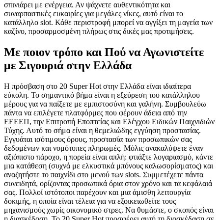
σπινιάρει με ενέργεια. Αν ψάχνετε αυθεντικότητα και
συναρπαστικές ευκαιρίες για μεγάλες νίκες, αυτό είναι το
κατάλληλο slot. Κάθε περιστροφή μπορεί να αγγίξει τη μαγεία των
καζίνο, προσαρμοσμένη πλήρως στις δικές μας προτιμήσεις.
Με ποιον τρόπο και Πού να Αγωνιστείτε
με Σιγουριά στην Ελλάδα
Η πρόσβαση στο 20 Super Hot στην Ελλάδα είναι ιδιαίτερα
εύκολη. Το σημαντικό βήμα είναι η εξεύρεση του κατάλληλου
μέρους για να παίξετε με εμπιστοσύνη και γαλήνη. Συμβουλεύω
πάντα να επιλέγετε πλατφόρμες που φέρουν άδεια από την
ΕΕΕΕΠ, την Επιτροπή Εποπτείας και Ελέγχου Ειδικών Παιχνιδιών
Τύχης. Αυτό το σήμα είναι η θεμελιώδης εγγύηση προστασίας.
Εγγυάται ισότιμους όρους, προστασία των προσωπικών σας
δεδομένων και νομότυπες πληρωμές. Μόλις ανακαλύψετε έναν
αξιόπιστο πάροχο, η πορεία είναι απλή: φτιάξτε λογαριασμό, κάντε
μια κατάθεση (συχνά με ελκυστικά μπόνους καλωσορίσματος) και
αναζητήστε το παιχνίδι στο μενού των slots. Συμμετέχετε πάντα
συνειδητά, ορίζοντας προσωπικά όρια στον χρόνο και τα κεφάλαιά
σας. Πολλοί ιστότοποι παρέχουν και μια άμισθη λειτουργία
δοκιμής, η οποία είναι τέλεια για να εξοικειωθείτε τους
μηχανισμούς χωρίς οικονομικό στρες. Να θυμάστε, ο σκοπός είναι
η διασκέδαση. Το 20 Super Hot προσφέρει αυτή τη διασκέδαση σε